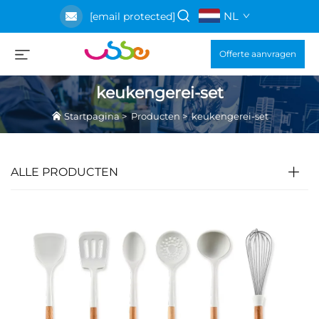
NL
[email protected]
Offerte aanvragen
keukengerei-set
Startpagina
>
Producten
>
keukengerei-set
ALLE PRODUCTEN