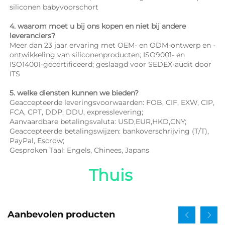
siliconen babyvoorschort 
4. waarom moet u bij ons kopen en niet bij andere 
leveranciers? 
Meer dan 23 jaar ervaring met OEM- en ODM-ontwerp en -
ontwikkeling van siliconenproducten; ISO9001- en 
ISO14001-gecertificeerd; geslaagd voor SEDEX-audit door 
ITS 
5. welke diensten kunnen we bieden? 
Geaccepteerde leveringsvoorwaarden: FOB, CIF, EXW, CIP, 
FCA, CPT, DDP, DDU, expresslevering; 
Aanvaardbare betalingsvaluta: USD,EUR,HKD,CNY; 
Geaccepteerde betalingswijzen: bankoverschrijving (T/T), 
PayPal, Escrow; 
Gesproken Taal: Engels, Chinees, Japans   
Thuis 
Aanbevolen producten