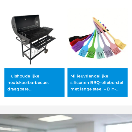
Huishoudelijke
Milieuvriendelijke
houtskoolbarbecue,
siliconen BBQ-olieborstel
draagbare
met lange steel – DIY-
buitenbarbecuerek, grote
borstel voor cake, brood
barbecue voor op het
en boter, geschikt voor
en
terras of patio
bakken, keukengebruik,
koken en barbecue –
accessoires en BBQ-
gereedschap