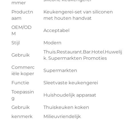
mmer
Productn
Keukengerei-set van siliconen
aam
met houten handvat
OEM/OD
Acceptabel
M
Stijl
Modern
Thuis.Restaurant.Bar.Hotel.Huwelij
Gebruik
k. Supermarkten Promoties
Commerc
Supermarkten
iële koper
Functie
Sleetvaste keukengerei
Toepassin
Huishoudelijk apparaat
g
Gebruik
Thuiskeuken koken
kenmerk
Milieuvriendelijk