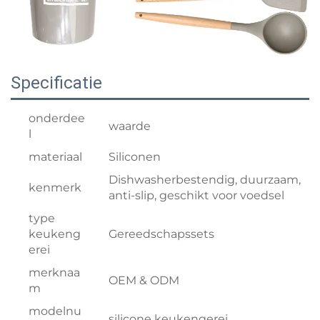
Specificatie
onderdee
waarde
l
materiaal
Siliconen
Dishwasherbestendig, duurzaam,
kenmerk
anti-slip, geschikt voor voedsel
type
keukeng
Gereedschapssets
erei
merknaa
OEM & ODM
m
modelnu
silicone keukengerei