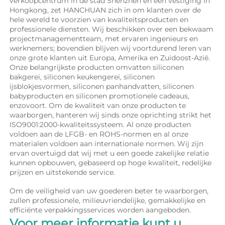
verkoopcentrum in de stad Shenzhen en een vestiging in 
Hongkong, zet HANCHUAN zich in om klanten over de 
hele wereld te voorzien van kwaliteitsproducten en 
professionele diensten. Wij beschikken over een bekwaam 
projectmanagementteam, met ervaren ingenieurs en 
werknemers; bovendien blijven wij voortdurend leren van 
onze grote klanten uit Europa, Amerika en Zuidoost-Azië. 
Onze belangrijkste producten omvatten siliconen 
bakgerei, siliconen keukengerei, siliconen 
ijsblokjesvormen, siliconen panhandvatten, siliconen 
babyproducten en siliconen promotionele cadeaus, 
enzovoort. Om de kwaliteit van onze producten te 
waarborgen, hanteren wij sinds onze oprichting strikt het 
ISO9001:2000-kwaliteitssysteem. Al onze producten 
voldoen aan de LFGB- en ROHS-normen en al onze 
materialen voldoen aan internationale normen. Wij zijn 
ervan overtuigd dat wij met u een goede zakelijke relatie 
kunnen opbouwen, gebaseerd op hoge kwaliteit, redelijke 
prijzen en uitstekende service. 
Om de veiligheid van uw goederen beter te waarborgen, 
zullen professionele, milieuvriendelijke, gemakkelijke en 
efficiënte verpakkingsservices worden aangeboden. 
Voor meer informatie kunt u 