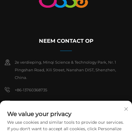
NEEM CONTACT OP
2e verdieping, Minqi Science & Technology Park, Nr. 1
Pingshan Road, Xili Street, Nanshan DIST, Shenzhen,
China.
+86-13760368735
[email protected]
We value your privacy
We use cookies and similar tools to provide our services.
Copyright © 2026 Shenzhen Hanchuan Industrial Co,.Ltd. Alle
If you don't want to accept all cookies, click Personalize
rechten voorbehouden.
Privacybeleid