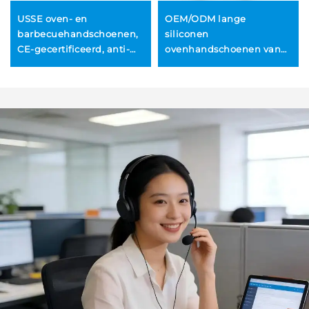
USSE oven- en
OEM/ODM lange
barbecuehandschoenen,
siliconen
CE-gecertificeerd, anti-
ovenhandschoenen van
slip, hittebestendig (-40
voedselkwaliteit,
°C tot 230 °C),
duurzame
milieuvriendelijk,
hittebestendige en
vaatwasmachinebestendig,
antislip BBQ-
siliconen, modern design
grillhandschoenen