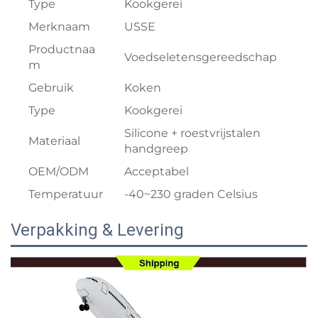
Type
Kookgerei
Merknaam
USSE
Productnaa
Voedseletensgereedschap
m
Gebruik
Koken
Type
Kookgerei
Silicone + roestvrijstalen
Materiaal
handgreep
OEM/ODM
Acceptabel
Temperatuur
-40~230 graden Celsius
Verpakking & Levering