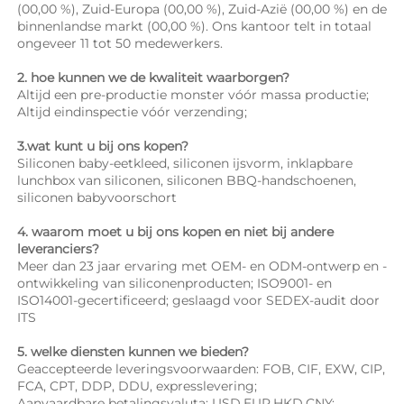
(00,00 %), Zuid-Europa (00,00 %), Zuid-Azië (00,00 %) en de 
binnenlandse markt (00,00 %). Ons kantoor telt in totaal 
ongeveer 11 tot 50 medewerkers. 
2. hoe kunnen we de kwaliteit waarborgen? 
Altijd een pre-productie monster vóór massa productie; 
Altijd eindinspectie vóór verzending; 
3.wat kunt u bij ons kopen? 
Siliconen baby-eetkleed, siliconen ijsvorm, inklapbare 
lunchbox van siliconen, siliconen BBQ-handschoenen, 
siliconen babyvoorschort 
4. waarom moet u bij ons kopen en niet bij andere 
leveranciers? 
Meer dan 23 jaar ervaring met OEM- en ODM-ontwerp en -
ontwikkeling van siliconenproducten; ISO9001- en 
ISO14001-gecertificeerd; geslaagd voor SEDEX-audit door 
ITS 
5. welke diensten kunnen we bieden? 
Geaccepteerde leveringsvoorwaarden: FOB, CIF, EXW, CIP, 
FCA, CPT, DDP, DDU, expresslevering; 
Aanvaardbare betalingsvaluta: USD,EUR,HKD,CNY; 