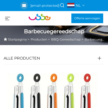
NL
[email protected]
Offerte aanvragen
Barbecuegereedschap
Startpagina
>
Producten
>
BBQ-Gereedschap
>
Barbecuegereedschap
ALLE PRODUCTEN