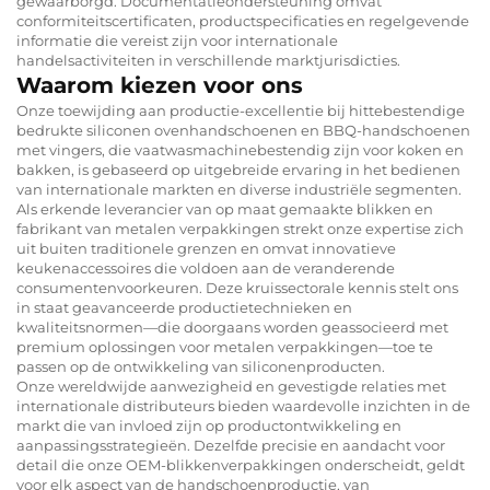
gewaarborgd. Documentatieondersteuning omvat
conformiteitscertificaten, productspecificaties en regelgevende
informatie die vereist zijn voor internationale
handelsactiviteiten in verschillende marktjurisdicties.
Waarom kiezen voor ons
Onze toewijding aan productie-excellentie bij hittebestendige
bedrukte siliconen ovenhandschoenen en BBQ-handschoenen
met vingers, die vaatwasmachinebestendig zijn voor koken en
bakken, is gebaseerd op uitgebreide ervaring in het bedienen
van internationale markten en diverse industriële segmenten.
Als erkende leverancier van op maat gemaakte blikken en
fabrikant van metalen verpakkingen strekt onze expertise zich
uit buiten traditionele grenzen en omvat innovatieve
keukenaccessoires die voldoen aan de veranderende
consumentenvoorkeuren. Deze kruissectorale kennis stelt ons
in staat geavanceerde productietechnieken en
kwaliteitsnormen—die doorgaans worden geassocieerd met
premium oplossingen voor metalen verpakkingen—toe te
passen op de ontwikkeling van siliconenproducten.
Onze wereldwijde aanwezigheid en gevestigde relaties met
internationale distributeurs bieden waardevolle inzichten in de
markt die van invloed zijn op productontwikkeling en
aanpassingsstrategieën. Dezelfde precisie en aandacht voor
detail die onze OEM-blikkenverpakkingen onderscheidt, geldt
voor elk aspect van de handschoenproductie, van