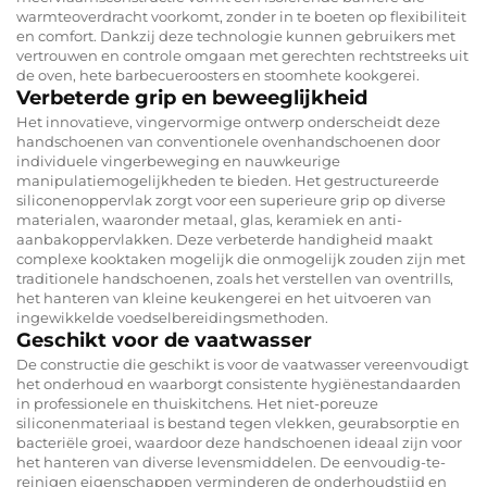
warmteoverdracht voorkomt, zonder in te boeten op flexibiliteit
en comfort. Dankzij deze technologie kunnen gebruikers met
vertrouwen en controle omgaan met gerechten rechtstreeks uit
de oven, hete barbecueroosters en stoomhete kookgerei.
Verbeterde grip en beweeglijkheid
Het innovatieve, vingervormige ontwerp onderscheidt deze
handschoenen van conventionele ovenhandschoenen door
individuele vingerbeweging en nauwkeurige
manipulatiemogelijkheden te bieden. Het gestructureerde
siliconenoppervlak zorgt voor een superieure grip op diverse
materialen, waaronder metaal, glas, keramiek en anti-
aanbakoppervlakken. Deze verbeterde handigheid maakt
complexe kooktaken mogelijk die onmogelijk zouden zijn met
traditionele handschoenen, zoals het verstellen van oventrills,
het hanteren van kleine keukengerei en het uitvoeren van
ingewikkelde voedselbereidingsmethoden.
Geschikt voor de vaatwasser
De constructie die geschikt is voor de vaatwasser vereenvoudigt
het onderhoud en waarborgt consistente hygiënestandaarden
in professionele en thuiskitchens. Het niet-poreuze
siliconenmateriaal is bestand tegen vlekken, geurabsorptie en
bacteriële groei, waardoor deze handschoenen ideaal zijn voor
het hanteren van diverse levensmiddelen. De eenvoudig-te-
reinigen eigenschappen verminderen de onderhoudstijd en