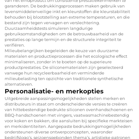
van het eindproduct om consistente prestatiekenmerken te
garanderen. De bedrukkingsprocessen maken gebruik van
levensmiddelenveilige inkt en kleurstoffen die kleurstabiliteit
behouden bij blootstelling aan extreme temperaturen, en die
bestand zijn tegen vervagen en verslechtering.
Duurzaamheidstests simuleren langdurige
gebruiksomstandigheden om de betrouwbaarheid van de
prestaties op lange termijn en de structurele integriteit te
verifiëren.
Milieubelangrijken begeleiden de keuze van duurzame
materialen en productieprocessen die het ecologische effect
minimaliseren, zonder in te boeten op de superieure
productprestaties. De siliconematerialen zijn geselecteerd
vanwege hun recycleerbaarheid en verminderde
milieubelasting ten opzichte van traditionele synthetische
alternatieven.
Personalisatie- en merkopties
Uitgebreide aanpassingsmogelijkheden stellen merken en
distributeurs in staat om onderscheidende versies te creëren
van hittebestendige bedrukte siliconen ovenhandschoenen en
BBQ-handschoenen met vingers, vaatwasmachinebestendig
voor koken en bakken, die aansluiten bij specifieke markteisen
en merkidentiteiten. Aangepaste bedrukkingsmogelijkheden
ondersteunen diverse ontwerpconcepten, waaronder
bedrijfslogo’s, seizoensgebonden thema’s, artistieke patronen