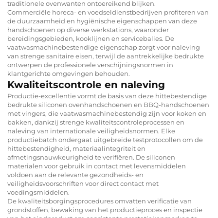
traditionele ovenwanten ontoereikend blijken.
Commerciële horeca- en voedseldienstbedrijven profiteren van
de duurzaamheid en hygiënische eigenschappen van deze
handschoenen op diverse werkstations, waaronder
bereidingsgebieden, kooklijnen en servicebalies. De
vaatwasmachinebestendige eigenschap zorgt voor naleving
van strenge sanitaire eisen, terwijl de aantrekkelijke bedrukte
ontwerpen de professionele verschijningsnormen in
klantgerichte omgevingen behouden.
Kwaliteitscontrole en naleving
Productie-excellentie vormt de basis van deze hittebestendige
bedrukte siliconen ovenhandschoenen en BBQ-handschoenen
met vingers, die vaatwasmachinebestendig zijn voor koken en
bakken, dankzij strenge kwaliteitscontroleprocessen en
naleving van internationale veiligheidsnormen. Elke
productiebatch ondergaat uitgebreide testprotocollen om de
hittebestendigheid, materiaalintegriteit en
afmetingsnauwkeurigheid te verifiëren. De siliconen
materialen voor gebruik in contact met levensmiddelen
voldoen aan de relevante gezondheids- en
veiligheidsvoorschriften voor direct contact met
voedingsmiddelen.
De kwaliteitsborgingsprocedures omvatten verificatie van
grondstoffen, bewaking van het productieproces en inspectie