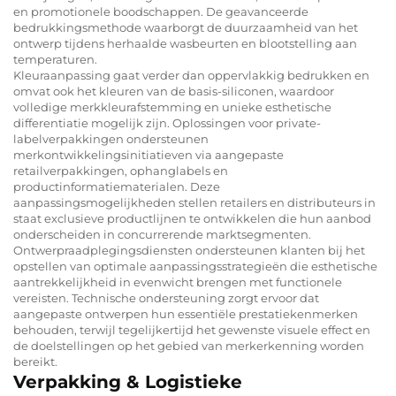
en promotionele boodschappen. De geavanceerde
bedrukkingsmethode waarborgt de duurzaamheid van het
ontwerp tijdens herhaalde wasbeurten en blootstelling aan
temperaturen.
Kleuraanpassing gaat verder dan oppervlakkig bedrukken en
omvat ook het kleuren van de basis-siliconen, waardoor
volledige merkkleurafstemming en unieke esthetische
differentiatie mogelijk zijn. Oplossingen voor private-
labelverpakkingen ondersteunen
merkontwikkelingsinitiatieven via aangepaste
retailverpakkingen, ophanglabels en
productinformatiematerialen. Deze
aanpassingsmogelijkheden stellen retailers en distributeurs in
staat exclusieve productlijnen te ontwikkelen die hun aanbod
onderscheiden in concurrerende marktsegmenten.
Ontwerpraadplegingsdiensten ondersteunen klanten bij het
opstellen van optimale aanpassingsstrategieën die esthetische
aantrekkelijkheid in evenwicht brengen met functionele
vereisten. Technische ondersteuning zorgt ervoor dat
aangepaste ontwerpen hun essentiële prestatiekenmerken
behouden, terwijl tegelijkertijd het gewenste visuele effect en
de doelstellingen op het gebied van merkerkenning worden
bereikt.
Verpakking & Logistieke