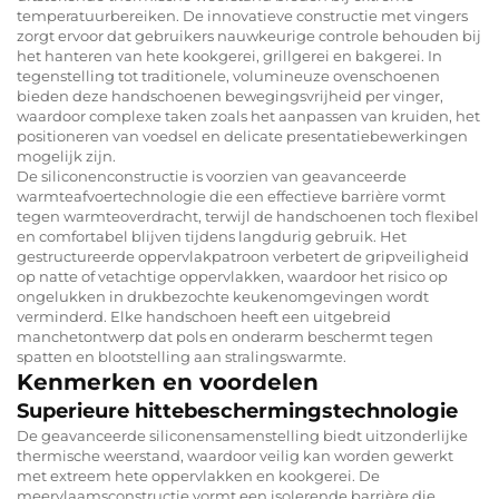
temperatuurbereiken. De innovatieve constructie met vingers
zorgt ervoor dat gebruikers nauwkeurige controle behouden bij
het hanteren van hete kookgerei, grillgerei en bakgerei. In
tegenstelling tot traditionele, volumineuze ovenschoenen
bieden deze handschoenen bewegingsvrijheid per vinger,
waardoor complexe taken zoals het aanpassen van kruiden, het
positioneren van voedsel en delicate presentatiebewerkingen
mogelijk zijn.
De siliconenconstructie is voorzien van geavanceerde
warmteafvoertechnologie die een effectieve barrière vormt
tegen warmteoverdracht, terwijl de handschoenen toch flexibel
en comfortabel blijven tijdens langdurig gebruik. Het
gestructureerde oppervlakpatroon verbetert de gripveiligheid
op natte of vetachtige oppervlakken, waardoor het risico op
ongelukken in drukbezochte keukenomgevingen wordt
verminderd. Elke handschoen heeft een uitgebreid
manchetontwerp dat pols en onderarm beschermt tegen
spatten en blootstelling aan stralingswarmte.
Kenmerken en voordelen
Superieure hittebeschermingstechnologie
De geavanceerde siliconensamenstelling biedt uitzonderlijke
thermische weerstand, waardoor veilig kan worden gewerkt
met extreem hete oppervlakken en kookgerei. De
meervlaamsconstructie vormt een isolerende barrière die