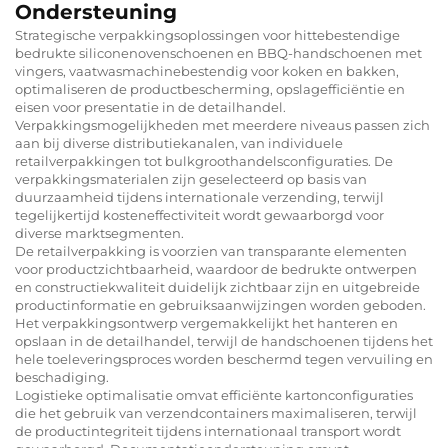
Ondersteuning
Strategische verpakkingsoplossingen voor hittebestendige
bedrukte siliconenovenschoenen en BBQ-handschoenen met
vingers, vaatwasmachinebestendig voor koken en bakken,
optimaliseren de productbescherming, opslagefficiëntie en
eisen voor presentatie in de detailhandel.
Verpakkingsmogelijkheden met meerdere niveaus passen zich
aan bij diverse distributiekanalen, van individuele
retailverpakkingen tot bulkgroothandelsconfiguraties. De
verpakkingsmaterialen zijn geselecteerd op basis van
duurzaamheid tijdens internationale verzending, terwijl
tegelijkertijd kosteneffectiviteit wordt gewaarborgd voor
diverse marktsegmenten.
De retailverpakking is voorzien van transparante elementen
voor productzichtbaarheid, waardoor de bedrukte ontwerpen
en constructiekwaliteit duidelijk zichtbaar zijn en uitgebreide
productinformatie en gebruiksaanwijzingen worden geboden.
Het verpakkingsontwerp vergemakkelijkt het hanteren en
opslaan in de detailhandel, terwijl de handschoenen tijdens het
hele toeleveringsproces worden beschermd tegen vervuiling en
beschadiging.
Logistieke optimalisatie omvat efficiënte kartonconfiguraties
die het gebruik van verzendcontainers maximaliseren, terwijl
de productintegriteit tijdens internationaal transport wordt