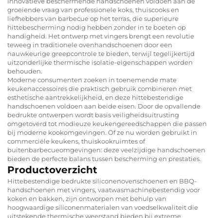
innovatieve beschermende handschoenen voldoen aan de
groeiende vraag van professionele koks, thuiscooks en
liefhebbers van barbecue op het terras, die superieure
hittebescherming nodig hebben zonder in te boeten op
handigheid. Het ontwerp met vingers brengt een revolutie
teweeg in traditionele ovenhandschoenen door een
nauwkeurige greepcontrole te bieden, terwijl tegelijkertijd
uitzonderlijke thermische isolatie-eigenschappen worden
behouden.
Moderne consumenten zoeken in toenemende mate
keukenaccessoires die praktisch gebruik combineren met
esthetische aantrekkelijkheid, en deze hittebestendige
handschoenen voldoen aan beide eisen. Door de opvallende
bedrukte ontwerpen wordt basis veiligheidsuitrusting
omgetoverd tot modieuze keukengereedschappen die passen
bij moderne kookomgevingen. Of ze nu worden gebruikt in
commerciële keukens, thuiskookruimtes of
buitenbarbecueomgevingen: deze veelzijdige handschoenen
bieden de perfecte balans tussen bescherming en prestaties.
Productoverzicht
Hittebestendige bedrukte siliconenovenschoenen en BBQ-
handschoenen met vingers, vaatwasmachinebestendig voor
koken en bakken, zijn ontworpen met behulp van
hoogwaardige siliconenmaterialen van voedselkwaliteit die
uitstekende thermische weerstand bieden bij extreme