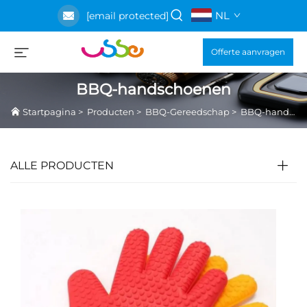
NL
[email protected]
Offerte aanvragen
BBQ-handschoenen
Startpagina
>
Producten
>
BBQ-Gereedschap
>
BBQ-handschoenen
ALLE PRODUCTEN