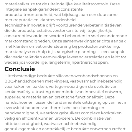
materiaalkeuze tot de uiteindelijke kwaliteitscontrole. Deze
integrale aanpak garandeert consistente
productuitmuntendheid, wat bijdraagt aan een duurzame
merkreputatie en klanttevredenheid.
Technische innovatie drijft voortdurende verbeterinitiatieven
die de productprestaties versterken, terwijl tegelijkertijd
concurrentievoordelen worden behouden in snel veranderende
marktomstandigheden. Onze samenwerkingsgerichte aanpak
met klanten omvat ondersteuning bij productontwikkeling,
marktanalyse en hulp bij strategische planning — een aanpak
die verder reikt dan eenvoudige leveranciersrelaties en leidt tot
wederzijds voordelige, langetermijnpartnerschappen.
Conclusie
Hittebestendige bedrukte siliconenovenhandschoenen en
BBQ-handschoenen met vingers, vaatwasmachinebestendig
voor koken en bakken, vertegenwoordigen de evolutie van
keukensafety-uitrusting door middel van innovatief ontwerp,
superieure materialen en praktische functionaliteit. Deze
handschoenen lossen de fundamentele uitdaging op van het in
evenwicht houden van thermische bescherming en
handvaardigheid, waardoor gebruikers complexe kooktaken
veilig en efficiënt kunnen uitvoeren. De combinatie van
hittebestendigheid, vaatwasmachinebestendig
gebruiksgemak en aantrekkelijke bedrukte ontwerpen creëert