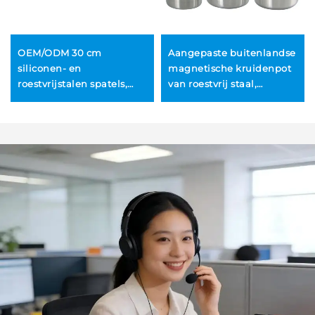
OEM/ODM 30 cm
Aangepaste buitenlandse
siliconen- en
magnetische kruidenpot
roestvrijstalen spatels,
van roestvrij staal,
groothandel
metalen peperstrooier
buffetvoedseltang, dim
voor BBQ en rotisserie,
sum-klemtang, BBQ-
kruidenfles
gereedschap, steaktang,
broodtang