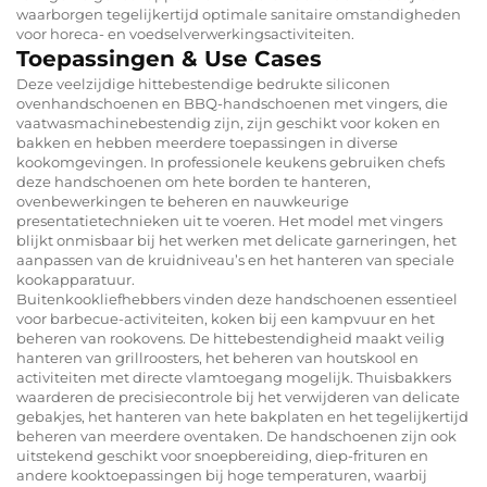
waarborgen tegelijkertijd optimale sanitaire omstandigheden
voor horeca- en voedselverwerkingsactiviteiten.
Toepassingen & Use Cases
Deze veelzijdige hittebestendige bedrukte siliconen
ovenhandschoenen en BBQ-handschoenen met vingers, die
vaatwasmachinebestendig zijn, zijn geschikt voor koken en
bakken en hebben meerdere toepassingen in diverse
kookomgevingen. In professionele keukens gebruiken chefs
deze handschoenen om hete borden te hanteren,
ovenbewerkingen te beheren en nauwkeurige
presentatietechnieken uit te voeren. Het model met vingers
blijkt onmisbaar bij het werken met delicate garneringen, het
aanpassen van de kruidniveau’s en het hanteren van speciale
kookapparatuur.
Buitenkookliefhebbers vinden deze handschoenen essentieel
voor barbecue-activiteiten, koken bij een kampvuur en het
beheren van rookovens. De hittebestendigheid maakt veilig
hanteren van grillroosters, het beheren van houtskool en
activiteiten met directe vlamtoegang mogelijk. Thuisbakkers
waarderen de precisiecontrole bij het verwijderen van delicate
gebakjes, het hanteren van hete bakplaten en het tegelijkertijd
beheren van meerdere oventaken. De handschoenen zijn ook
uitstekend geschikt voor snoepbereiding, diep-frituren en
andere kooktoepassingen bij hoge temperaturen, waarbij