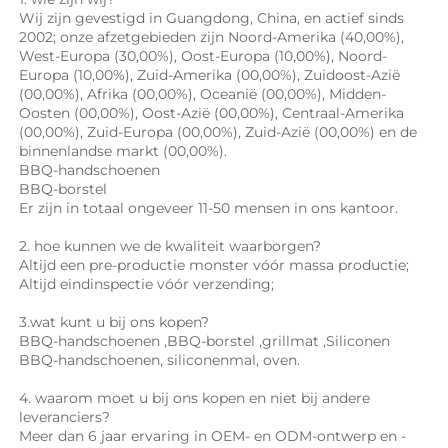
Wij zijn gevestigd in Guangdong, China, en actief sinds 
2002; onze afzetgebieden zijn Noord-Amerika (40,00%), 
West-Europa (30,00%), Oost-Europa (10,00%), Noord-
Europa (10,00%), Zuid-Amerika (00,00%), Zuidoost-Azië 
(00,00%), Afrika (00,00%), Oceanië (00,00%), Midden-
Oosten (00,00%), Oost-Azië (00,00%), Centraal-Amerika 
(00,00%), Zuid-Europa (00,00%), Zuid-Azië (00,00%) en de 
binnenlandse markt (00,00%). 
BBQ-handschoenen 
BBQ-borstel 
Er zijn in totaal ongeveer 11-50 mensen in ons kantoor.   
2. hoe kunnen we de kwaliteit waarborgen? 
Altijd een pre-productie monster vóór massa productie; 
Altijd eindinspectie vóór verzending; 
3.wat kunt u bij ons kopen? 
BBQ-handschoenen 
,
BBQ-borstel 
,
grillmat 
,Siliconen 
BBQ-handschoenen, 
siliconenmal, oven. 
4. waarom moet u bij ons kopen en niet bij andere 
leveranciers? 
Meer dan 6 jaar ervaring in OEM- en ODM-ontwerp en -