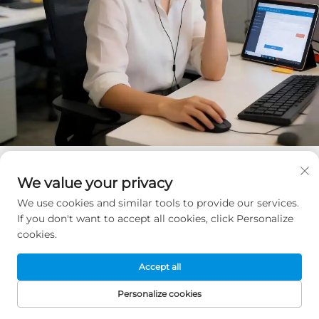
Vraag een gratis offerte aan
We value your privacy
We use cookies and similar tools to provide our services.
Onze vertegenwoordiger neemt spoedig contact met
If you don't want to accept all cookies, click Personalize
u op.
cookies.
E-mail
Accept all
0/100
Personalize cookies
STARTPAGINA
PRODUCTEN
E-MAIL
TEL