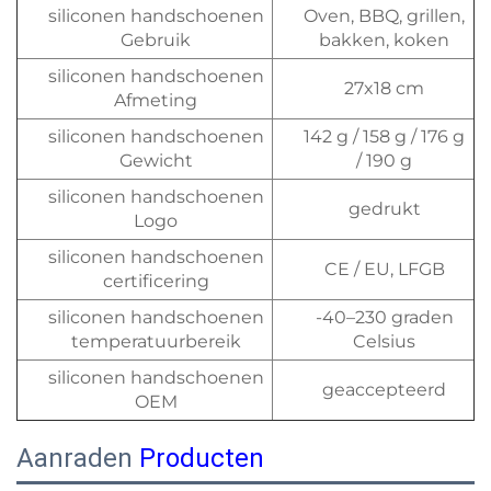
siliconen handschoenen
Oven, BBQ, grillen,
Gebruik
bakken, koken
siliconen handschoenen
27x18 cm
Afmeting
siliconen handschoenen
142 g / 158 g / 176 g
Gewicht
/ 190 g
siliconen handschoenen
gedrukt
Logo
siliconen handschoenen
CE / EU, LFGB
certificering
siliconen handschoenen
-40–230 graden
temperatuurbereik
Celsius
siliconen handschoenen
geaccepteerd
OEM
Aanraden
Producten