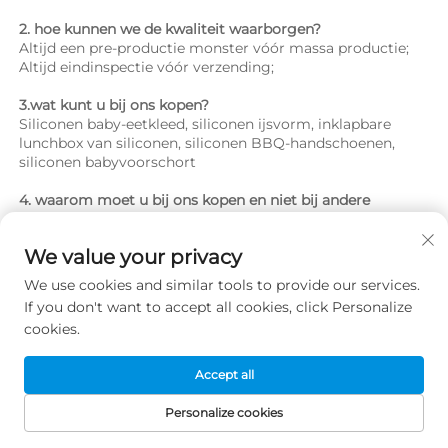
2. hoe kunnen we de kwaliteit waarborgen? 
Altijd een pre-productie monster vóór massa productie; 
Altijd eindinspectie vóór verzending; 
3.wat kunt u bij ons kopen? 
Siliconen baby-eetkleed, siliconen ijsvorm, inklapbare 
lunchbox van siliconen, siliconen BBQ-handschoenen, 
siliconen babyvoorschort 
4. waarom moet u bij ons kopen en niet bij andere 
leveranciers? 
Meer dan 23 jaar ervaring in OEM- en ODM-ontwerp en -
We value your privacy
ontwikkeling van siliconenproducten; gecertificeerd 
volgens ISO 9001 en ISO 14001; geslaagd voor de SEDEX-
We use cookies and similar tools to provide our services.
audit door ITS 
If you don't want to accept all cookies, click Personalize
cookies.
5. welke diensten kunnen we bieden? 
Geaccepteerde leveringsvoorwaarden: FOB, CIF, EXW, CIP, 
FCA, CPT, DDP, DDU, expresslevering; 
Accept all
Aanvaardbare betalingsvaluta: USD,EUR,HKD,CNY; 
Geaccepteerde betalingswijzen: bankoverschrijving (T/T), 
Personalize cookies
PayPal, Escrow; 
STARTPAGINA
PRODUCTEN
E-MAIL
TEL