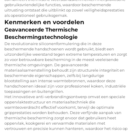
gebruiksvriendelijke functies, waardoor beschermende
uitrusting ontstaat die uitblinkt op zowel veiligheidsprestaties
als operationeel gebruiksgemak.
Kenmerken en voordelen
Geavanceerde Thermische
Beschermingstechnologie
De revolutionaire siliconenformulering die in deze
beschermende handschoenen wordt gebruikt, biedt een
uitzonderlijke weerstand tegen extreme temperaturen en zorgt
zo voor betrouwbare bescherming in de meest veeleisende
thermische omgevingen. De geavanceerde
materiaalsamenstelling behoudt zijn structurele integriteit en
beschermende eigenschappen, zelfs bij langdurige
blootstelling aan intense warmtebronnen, waardoor deze
handschoenen ideaal zijn voor professioneel koken, industriële
toepassingen en buitengrillen.
Het innovatieve anti-verbrandingsontwerp omvat een speciale
oppervlaktestructuur en materiaaltechniek die
warmteoverdracht effectief voorkomt, terwijl de optimale
gripprestaties worden behouden. Deze verfijnde aanpak van
thermische bescherming zorgt ervoor dat gebruikers heet
oppervlak, kookgerei en verwarmde materialen met
vertrouwen en precisie kunnen hanteren, waardoor het risico op