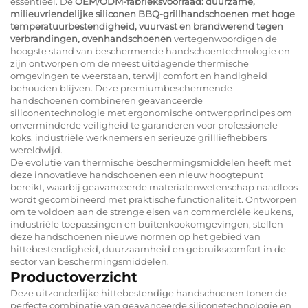
essentieel. De
OEM/ODM-fabrieksvoorraad: duurzame,
milieuvriendelijke siliconen BBQ-grillhandschoenen met hoge
temperatuurbestendigheid, vuurvast en brandwerend tegen
verbrandingen, ovenhandschoenen
vertegenwoordigen de
hoogste stand van beschermende handschoentechnologie en
zijn ontworpen om de meest uitdagende thermische
omgevingen te weerstaan, terwijl comfort en handigheid
behouden blijven. Deze premiumbeschermende
handschoenen combineren geavanceerde
siliconentechnologie met ergonomische ontwerpprincipes om
onverminderde veiligheid te garanderen voor professionele
koks, industriële werknemers en serieuze grillliefhebbers
wereldwijd.
De evolutie van thermische beschermingsmiddelen heeft met
deze innovatieve handschoenen een nieuw hoogtepunt
bereikt, waarbij geavanceerde materialenwetenschap naadloos
wordt gecombineerd met praktische functionaliteit. Ontworpen
om te voldoen aan de strenge eisen van commerciële keukens,
industriële toepassingen en buitenkookomgevingen, stellen
deze handschoenen nieuwe normen op het gebied van
hittebestendigheid, duurzaamheid en gebruikscomfort in de
sector van beschermingsmiddelen.
Productoverzicht
Deze uitzonderlijke hittebestendige handschoenen tonen de
perfecte combinatie van geavanceerde siliconetechnologie en