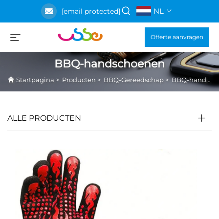
NL
[email protected]
Offerte aanvragen
BBQ-handschoenen
Startpagina
>
Producten
>
BBQ-Gereedschap
>
BBQ-handschoenen
ALLE PRODUCTEN