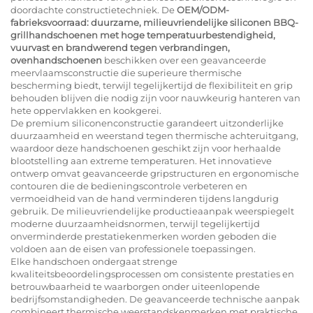
doordachte constructietechniek. De
OEM/ODM-
fabrieksvoorraad: duurzame, milieuvriendelijke siliconen BBQ-
grillhandschoenen met hoge temperatuurbestendigheid,
vuurvast en brandwerend tegen verbrandingen,
ovenhandschoenen
beschikken over een geavanceerde
meervlaamsconstructie die superieure thermische
bescherming biedt, terwijl tegelijkertijd de flexibiliteit en grip
behouden blijven die nodig zijn voor nauwkeurig hanteren van
hete oppervlakken en kookgerei.
De premium siliconenconstructie garandeert uitzonderlijke
duurzaamheid en weerstand tegen thermische achteruitgang,
waardoor deze handschoenen geschikt zijn voor herhaalde
blootstelling aan extreme temperaturen. Het innovatieve
ontwerp omvat geavanceerde gripstructuren en ergonomische
contouren die de bedieningscontrole verbeteren en
vermoeidheid van de hand verminderen tijdens langdurig
gebruik. De milieuvriendelijke productieaanpak weerspiegelt
moderne duurzaamheidsnormen, terwijl tegelijkertijd
onverminderde prestatiekenmerken worden geboden die
voldoen aan de eisen van professionele toepassingen.
Elke handschoen ondergaat strenge
kwaliteitsbeoordelingsprocessen om consistente prestaties en
betrouwbaarheid te waarborgen onder uiteenlopende
bedrijfsomstandigheden. De geavanceerde technische aanpak
combineert thermische weerstandskenmerken met praktische