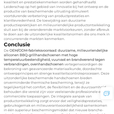
kwaliteit en prestatiekenmerken worden gehandhaafd.
Leiderschap op het gebied van innovatie bij het ontwerp en de
productie van beschermende uitrusting stimuleert
voortdurende verbetering van productprestaties en
klanttevredenheid. De toewijding aan duurzame
productiepraktijken en milieuvriendelijke productontwikkeling
sluit aan bij de veranderende marktvoorkeuren, zonder afbreuk
te doen aan de uitzonderlijke kwaliteitsnormen die ons merk in
concurrerende markten kenmerken.
Conclusie
De
OEM/ODM-fabrieksvoorraad: duurzame, milieuvriendelijke
siliconen BBQ-grillhandschoenen met hoge
temperatuurbestendigheid, vuurvast en brandwerend tegen
verbrandingen, ovenhandschoenen
vertegenwoordigen de
bekroning van geavanceerde materiaalkunde, doordachte
ontwerpprincipes en strenge kwaliteitscontroleprocessen. Deze
uitzonderlijke beschermende handschoenen bieden
onverminderde thermische bescherming, terwijl ze
tegelijkertijd het comfort, de flexibiliteit en de duurzaamheid
behouden die vereist zijn voor veeleisende professionele en
commerciële toepassingen. De integrale aanpak van
productontwikkeling zorgt ervoor dat veiligheidsprestaties,
gebruiksgemak en milieuverantwoordelijkheid samenkomen
in één superieur beschermingsmiddel dat nieuwe branche-