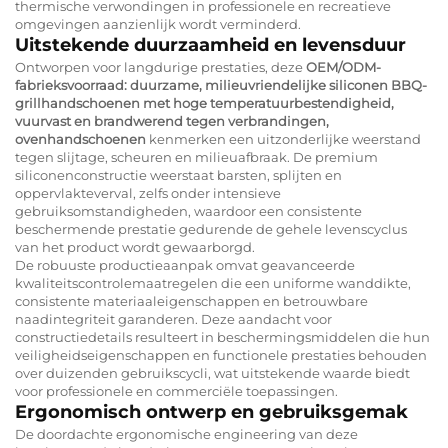
thermische verwondingen in professionele en recreatieve
omgevingen aanzienlijk wordt verminderd.
Uitstekende duurzaamheid en levensduur
Ontworpen voor langdurige prestaties, deze
OEM/ODM-
fabrieksvoorraad: duurzame, milieuvriendelijke siliconen BBQ-
grillhandschoenen met hoge temperatuurbestendigheid,
vuurvast en brandwerend tegen verbrandingen,
ovenhandschoenen
kenmerken een uitzonderlijke weerstand
tegen slijtage, scheuren en milieuafbraak. De premium
siliconenconstructie weerstaat barsten, splijten en
oppervlakteverval, zelfs onder intensieve
gebruiksomstandigheden, waardoor een consistente
beschermende prestatie gedurende de gehele levenscyclus
van het product wordt gewaarborgd.
De robuuste productieaanpak omvat geavanceerde
kwaliteitscontrolemaatregelen die een uniforme wanddikte,
consistente materiaaleigenschappen en betrouwbare
naadintegriteit garanderen. Deze aandacht voor
constructiedetails resulteert in beschermingsmiddelen die hun
veiligheidseigenschappen en functionele prestaties behouden
over duizenden gebruikscycli, wat uitstekende waarde biedt
voor professionele en commerciële toepassingen.
Ergonomisch ontwerp en gebruiksgemak
De doordachte ergonomische engineering van deze