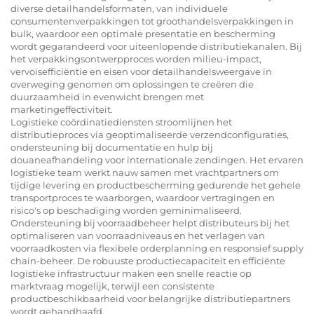
diverse detailhandelsformaten, van individuele
consumentenverpakkingen tot groothandelsverpakkingen in
bulk, waardoor een optimale presentatie en bescherming
wordt gegarandeerd voor uiteenlopende distributiekanalen. Bij
het verpakkingsontwerpproces worden milieu-impact,
vervoisefficiëntie en eisen voor detailhandelsweergave in
overweging genomen om oplossingen te creëren die
duurzaamheid in evenwicht brengen met
marketingeffectiviteit.
Logistieke coördinatiediensten stroomlijnen het
distributieproces via geoptimaliseerde verzendconfiguraties,
ondersteuning bij documentatie en hulp bij
douaneafhandeling voor internationale zendingen. Het ervaren
logistieke team werkt nauw samen met vrachtpartners om
tijdige levering en productbescherming gedurende het gehele
transportproces te waarborgen, waardoor vertragingen en
risico's op beschadiging worden geminimaliseerd.
Ondersteuning bij voorraadbeheer helpt distributeurs bij het
optimaliseren van voorraadniveaus en het verlagen van
voorraadkosten via flexibele orderplanning en responsief supply
chain-beheer. De robuuste productiecapaciteit en efficiënte
logistieke infrastructuur maken een snelle reactie op
marktvraag mogelijk, terwijl een consistente
productbeschikbaarheid voor belangrijke distributiepartners
wordt gehandhaafd.