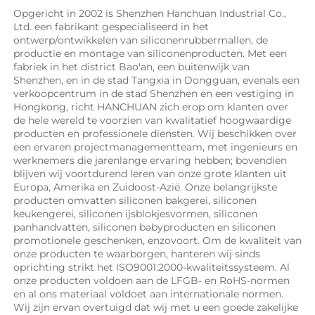
Opgericht in 2002 is Shenzhen Hanchuan Industrial Co., 
Ltd. een fabrikant gespecialiseerd in het 
ontwerp/ontwikkelen van siliconenrubbermallen, de 
productie en montage van siliconenproducten. Met een 
fabriek in het district Bao'an, een buitenwijk van 
Shenzhen, en in de stad Tangxia in Dongguan, evenals een 
verkoopcentrum in de stad Shenzhen en een vestiging in 
Hongkong, richt HANCHUAN zich erop om klanten over 
de hele wereld te voorzien van kwalitatief hoogwaardige 
producten en professionele diensten. Wij beschikken over 
een ervaren projectmanagementteam, met ingenieurs en 
werknemers die jarenlange ervaring hebben; bovendien 
blijven wij voortdurend leren van onze grote klanten uit 
Europa, Amerika en Zuidoost-Azië. Onze belangrijkste 
producten omvatten siliconen bakgerei, siliconen 
keukengerei, siliconen ijsblokjesvormen, siliconen 
panhandvatten, siliconen babyproducten en siliconen 
promotionele geschenken, enzovoort. Om de kwaliteit van 
onze producten te waarborgen, hanteren wij sinds 
oprichting strikt het ISO9001:2000-kwaliteitssysteem. Al 
onze producten voldoen aan de LFGB- en RoHS-normen 
en al ons materiaal voldoet aan internationale normen. 
Wij zijn ervan overtuigd dat wij met u een goede zakelijke 