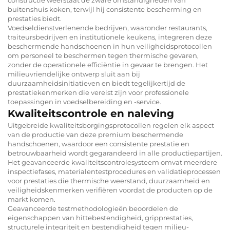
buitenshuis koken, terwijl hij consistente bescherming en
prestaties biedt.
Voedseldienstverlenende bedrijven, waaronder restaurants,
traiteursbedrijven en institutionele keukens, integreren deze
beschermende handschoenen in hun veiligheidsprotocollen
om personeel te beschermen tegen thermische gevaren,
zonder de operationele efficiëntie in gevaar te brengen. Het
milieuvriendelijke ontwerp sluit aan bij
duurzaamheidsinitiatieven en biedt tegelijkertijd de
prestatiekenmerken die vereist zijn voor professionele
toepassingen in voedselbereiding en -service.
Kwaliteitscontrole en naleving
Uitgebreide kwaliteitsborgingsprotocollen regelen elk aspect
van de productie van deze premium beschermende
handschoenen, waardoor een consistente prestatie en
betrouwbaarheid wordt gegarandeerd in alle productiepartijen.
Het geavanceerde kwaliteitscontrolesysteem omvat meerdere
inspectiefases, materialentestprocedures en validatieprocessen
voor prestaties die thermische weerstand, duurzaamheid en
veiligheidskenmerken verifiëren voordat de producten op de
markt komen.
Geavanceerde testmethodologieën beoordelen de
eigenschappen van hittebestendigheid, gripprestaties,
structurele integriteit en bestendigheid tegen milieu-