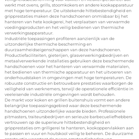
werkt met ovens, grills, stoomkokers en andere kookapparatuur
met hoge temperatuur. De uitstekende hittebestendigheid en
gripprestaties maken deze handschoenen onmisbaar bij het
hanteren van hete kookgerei, het verplaatsen van verwarmde
voedingsproducten en het veilig bedienen van thermische
verwerkingsapparatuur.
Industriële toepassingen profiteren aanzienlijk van de
uitzonderlijke thermische bescherming en
duurzaamheidseigenschappen van deze handschoenen.
Productiefaciliteiten, gieterijen, glasverwerkingsbedrijven en
metaalverwerkende installaties gebruiken deze beschermende
handschoenen voor het hanteren van verwarmde materialen,
het bedienen van thermische apparatuur en het uitvoeren van
onderhoudstaken in omgevingen met hoge temperaturen. De
robuuste constructie en betrouwbare prestaties waarborgen de
veiligheid van werknemers, terwijl de operationele efficiëntie in
veeleisende industriële omgevingen wordt behouden.
De markt voor koken en grillen buitenshuis vormt een andere
belangrijke toepassingsgebied waar deze beschermende
handschoenen uitzonderlijke waarde bieden. Professionele
pitmasters, traiteursbedrijven en serieuze barbecueliefhebbers
vertrouwen op de superieure hittebestendigheid en
gripprestaties om grillgerei te hanteren, kookoppervlakken aan
te passen en vuur en houtskool veilig te beheren. De duurzame
constructie weerstaat de zware omstandigheden van