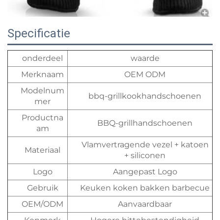
Specificatie
onderdeel
waarde
Merknaam
OEM ODM
Modelnum
bbq-grillkookhandschoenen
mer
Productna
BBQ-grillhandschoenen
am
Vlamvertragende vezel + katoen
Materiaal
+ siliconen
Logo
Aangepast Logo
Gebruik
Keuken koken bakken barbecue
OEM/ODM
Aanvaardbaar