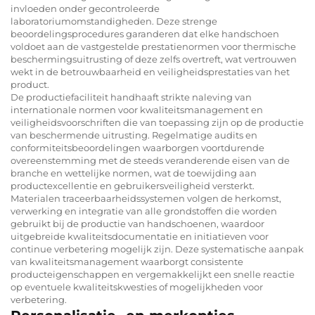
invloeden onder gecontroleerde
laboratoriumomstandigheden. Deze strenge
beoordelingsprocedures garanderen dat elke handschoen
voldoet aan de vastgestelde prestatienormen voor thermische
beschermingsuitrusting of deze zelfs overtreft, wat vertrouwen
wekt in de betrouwbaarheid en veiligheidsprestaties van het
product.
De productiefaciliteit handhaaft strikte naleving van
internationale normen voor kwaliteitsmanagement en
veiligheidsvoorschriften die van toepassing zijn op de productie
van beschermende uitrusting. Regelmatige audits en
conformiteitsbeoordelingen waarborgen voortdurende
overeenstemming met de steeds veranderende eisen van de
branche en wettelijke normen, wat de toewijding aan
productexcellentie en gebruikersveiligheid versterkt.
Materialen traceerbaarheidssystemen volgen de herkomst,
verwerking en integratie van alle grondstoffen die worden
gebruikt bij de productie van handschoenen, waardoor
uitgebreide kwaliteitsdocumentatie en initiatieven voor
continue verbetering mogelijk zijn. Deze systematische aanpak
van kwaliteitsmanagement waarborgt consistente
producteigenschappen en vergemakkelijkt een snelle reactie
op eventuele kwaliteitskwesties of mogelijkheden voor
verbetering.