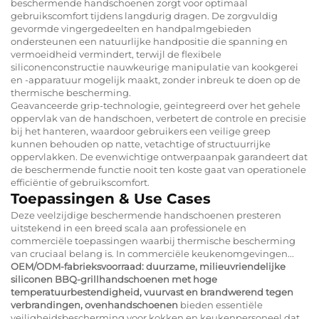
beschermende handschoenen zorgt voor optimaal
gebruikscomfort tijdens langdurig dragen. De zorgvuldig
gevormde vingergedeelten en handpalmgebieden
ondersteunen een natuurlijke handpositie die spanning en
vermoeidheid vermindert, terwijl de flexibele
siliconenconstructie nauwkeurige manipulatie van kookgerei
en -apparatuur mogelijk maakt, zonder inbreuk te doen op de
thermische bescherming.
Geavanceerde grip-technologie, geïntegreerd over het gehele
oppervlak van de handschoen, verbetert de controle en precisie
bij het hanteren, waardoor gebruikers een veilige greep
kunnen behouden op natte, vetachtige of structuurrijke
oppervlakken. De evenwichtige ontwerpaanpak garandeert dat
de beschermende functie nooit ten koste gaat van operationele
efficiëntie of gebruikscomfort.
Toepassingen & Use Cases
Deze veelzijdige beschermende handschoenen presteren
uitstekend in een breed scala aan professionele en
commerciële toepassingen waarbij thermische bescherming
van cruciaal belang is. In commerciële keukenomgevingen...
OEM/ODM-fabrieksvoorraad: duurzame, milieuvriendelijke
siliconen BBQ-grillhandschoenen met hoge
temperatuurbestendigheid, vuurvast en brandwerend tegen
verbrandingen, ovenhandschoenen
bieden essentiële
veiligheidsbescherming voor kokken en keukenpersoneel dat