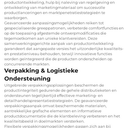
productontwikkeling, hulp bij naleving van regelgeving en
ontwikkeling van marketingmateriaal om succesvolle
productlanceringen en marktpenetratiestrategieën te
waarborgen.
Geavanceerde aanpassingsmogelijkheden reiken tot
gespecialiseerde greeppatronen, verbeterde comfortfuncties en
op de toepassing afgestemde ontwerpmodificaties die
tegemoetkomen aan unieke klantvereisten. Deze
samenwerkingsgerichte aanpak van productontwikkeling
garandeert dat aangepaste versies het uitzonderlijke kwaliteits-
en prestatieniveau behouden, terwijl innovatieve functies
worden geïntegreerd die de producten onderscheiden op
concurrerende markten.
Verpakking & Logistieke
Ondersteuning
Uitgebreide verpakkingsoplossingen beschermen de
productintegriteit gedurende de gehele distributieketen en
ondersteunen tegelijkertijd effectieve marketing- en
detailhandelspresentatiestrategieën. De geavanceerde
verpakkingsaanpak omvat beschermende materialen,
aantrekkelijke grafische elementen en informatieve
productdocumentatie die de klantbeleving verbeteren en het
kwaliteitsbeeld in doelmarkten versterken.
Flexibele verpakkingsmogelijkheden passen zich aan bij