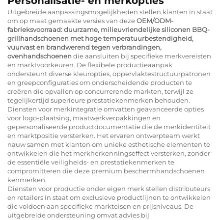
Personalisatie- en merkopties
Uitgebreide aanpassingsmogelijkheden stellen klanten in staat
om op maat gemaakte versies van deze
OEM/ODM-
fabrieksvoorraad: duurzame, milieuvriendelijke siliconen BBQ-
grillhandschoenen met hoge temperatuurbestendigheid,
vuurvast en brandwerend tegen verbrandingen,
ovenhandschoenen
die aansluiten bij specifieke merkvereisten
en marktvoorkeuren. De flexibele productieaanpak
ondersteunt diverse kleuropties, oppervlaktestructuurpatronen
en greepconfiguraties om onderscheidende producten te
creëren die opvallen op concurrerende markten, terwijl ze
tegelijkertijd superieure prestatiekenmerken behouden.
Diensten voor merkintegratie omvatten geavanceerde opties
voor logo-plaatsing, maatwerkverpakkingen en
gepersonaliseerde productdocumentatie die de merkidentiteit
en marktpositie versterken. Het ervaren ontwerpteam werkt
nauw samen met klanten om unieke esthetische elementen te
ontwikkelen die het merkherkenningseffect versterken, zonder
de essentiële veiligheids- en prestatiekenmerken te
compromitteren die deze premium beschermhandschoenen
kenmerken.
Diensten voor productie onder eigen merk stellen distributeurs
en retailers in staat om exclusieve productlijnen te ontwikkelen
die voldoen aan specifieke markteisen en prijsniveaus. De
uitgebreide ondersteuning omvat advies bij