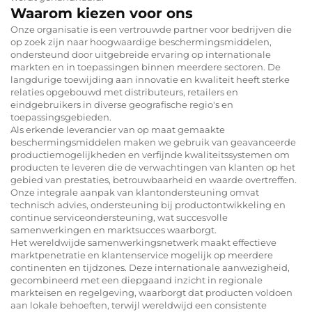
Waarom kiezen voor ons
Onze organisatie is een vertrouwde partner voor bedrijven die
op zoek zijn naar hoogwaardige beschermingsmiddelen,
ondersteund door uitgebreide ervaring op internationale
markten en in toepassingen binnen meerdere sectoren. De
langdurige toewijding aan innovatie en kwaliteit heeft sterke
relaties opgebouwd met distributeurs, retailers en
eindgebruikers in diverse geografische regio's en
toepassingsgebieden.
Als erkende leverancier van op maat gemaakte
beschermingsmiddelen maken we gebruik van geavanceerde
productiemogelijkheden en verfijnde kwaliteitssystemen om
producten te leveren die de verwachtingen van klanten op het
gebied van prestaties, betrouwbaarheid en waarde overtreffen.
Onze integrale aanpak van klantondersteuning omvat
technisch advies, ondersteuning bij productontwikkeling en
continue serviceondersteuning, wat succesvolle
samenwerkingen en marktsucces waarborgt.
Het wereldwijde samenwerkingsnetwerk maakt effectieve
marktpenetratie en klantenservice mogelijk op meerdere
continenten en tijdzones. Deze internationale aanwezigheid,
gecombineerd met een diepgaand inzicht in regionale
markteisen en regelgeving, waarborgt dat producten voldoen
aan lokale behoeften, terwijl wereldwijd een consistente