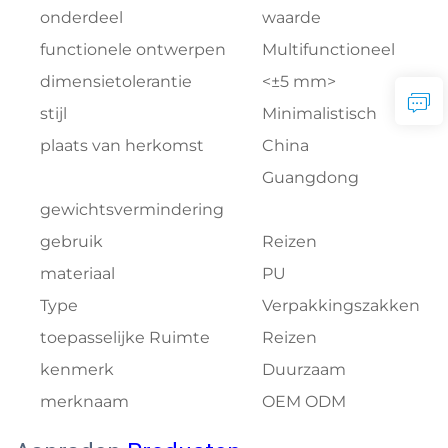
onderdeel
waarde
functionele ontwerpen
Multifunctioneel
dimensietolerantie
<±5 mm>
stijl
Minimalistisch
plaats van herkomst
China
Guangdong
gewichtsvermindering
gebruik
Reizen
materiaal
PU
Type
Verpakkingszakken
toepasselijke Ruimte
Reizen
kenmerk
Duurzaam
merknaam
OEM ODM