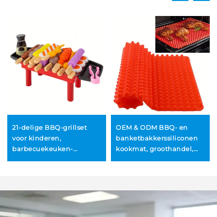
21-delige BBQ-grillset
OEM & ODM BBQ- en
voor kinderen,
banketbakkerssiliconen
barbecuekeuken-
kookmat, groothandel,
speelset, speelse BBQ-
bakken in piramidevorm,
accessoireset voor
anti-aanbakmat voor
meisjes, jongens en
pannen, op maat
peuter
gemaakte kook- en
bakkmat voor
keukenovens