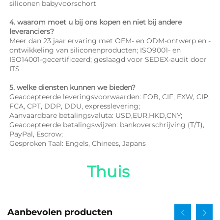
siliconen babyvoorschort 
4. waarom moet u bij ons kopen en niet bij andere 
leveranciers? 
Meer dan 23 jaar ervaring met OEM- en ODM-ontwerp en -
ontwikkeling van siliconenproducten; ISO9001- en 
ISO14001-gecertificeerd; geslaagd voor SEDEX-audit door 
ITS 
5. welke diensten kunnen we bieden? 
Geaccepteerde leveringsvoorwaarden: FOB, CIF, EXW, CIP, 
FCA, CPT, DDP, DDU, expresslevering; 
Aanvaardbare betalingsvaluta: USD,EUR,HKD,CNY; 
Geaccepteerde betalingswijzen: bankoverschrijving (T/T), 
PayPal, Escrow; 
Gesproken Taal: Engels, Chinees, Japans   
Thuis 
Aanbevolen producten