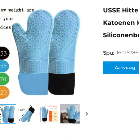
USSE Hitte
Katoenen 
Siliconenb
1601578
Spu:
Aanvraag