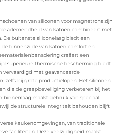
schoenen van siliconen voor magnetrons zijn
e de ademendheid van katoen combineert met
 De buitenste siliconelaag biedt een
l de binnenzijde van katoen comfort en
weematerialenbenadering creëert een
rtijd superieure thermische bescherming biedt.
jn vervaardigd met geavanceerde
 zelfs bij grote productielopen. Het siliconen
ren die de greepbeveiliging verbeteren bij het
n binnenlaag maakt gebruik van speciaal
ijl de structurele integriteit behouden blijft
 diverse keukenomgevingen, van traditionele
e faciliteiten. Deze veelzijdigheid maakt