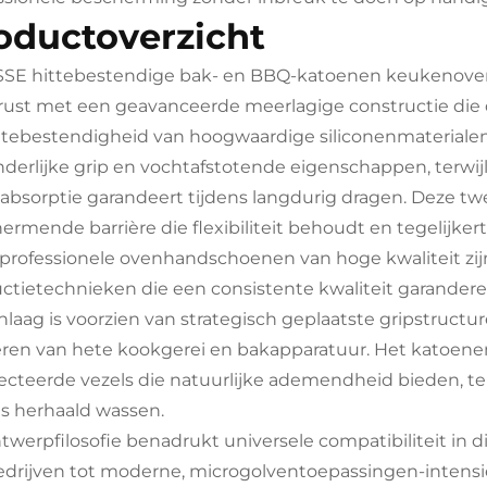
oductoverzicht
SE hittebestendige bak- en BBQ-katoenen keukenoven
rust met een geavanceerde meerlagige constructie di
ttebestendigheid van hoogwaardige siliconenmaterialen.
nderlijke grip en vochtafstotende eigenschappen, terwij
absorptie garandeert tijdens langdurig dragen. Deze t
ermende barrière die flexibiliteit behoudt en tegelijke
professionele ovenhandschoenen van hoge kwaliteit zi
ctietechnieken die een consistente kwaliteit garanderen,
nlaag is voorzien van strategisch geplaatste gripstructu
ren van hete kookgerei en bakapparatuur. Het katoene
ecteerde vezels die natuurlijke ademendheid bieden, terw
ns herhaald wassen.
twerpfilosofie benadrukt universele compatibiliteit in
drijven tot moderne, microgolventoepassingen-intensiev