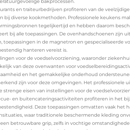
ratuurgevoelige bakprocessen.
urants en traiteurbedrijven profiteren van de veelzij
n bij diverse kookmethoden. Professionele keukens m
rmingsbronnen tegelijkertijd en hebben daarom besche
eert bij alle toepassingen. De ovenhandschoenen zijn ui
, toepassingen in de magnetron en gespecialiseerde 
bestendig hanteren vereist is.
llingen voor de voedselvoorziening, waaronder ziekenhuiz
kelijk van deze ovenwanten voor voedselbereidingsactiv
aamheid en het gemakkelijke onderhoud ondersteunen
rkend zijn voor deze omgevingen. Het professionele uit
e strenge eisen van instellingen voor de voedselvoorzie
cue- en buitencateringsactiviteiten profiteren in het bi
bestendigheid. Deze toepassingen omvatten vaak het 
nsituaties, waar traditionele beschermende kleding onvo
 een betrouwbare grip, zelfs in vochtige omstandighede