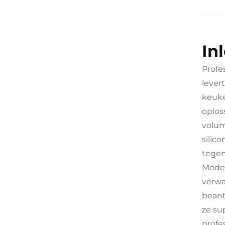
In
Profe
lever
keuke
oplos
volum
silic
tegem
Moder
verwa
beant
ze su
profe