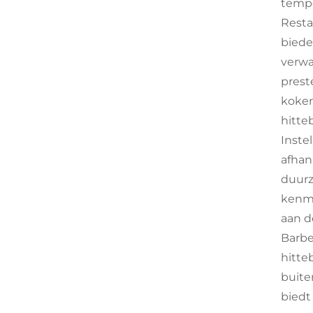
tempe
Resta
biede
verwa
prest
koken
hitte
Inste
afhan
duurz
kenme
aan d
Barbe
hitte
buite
biedt