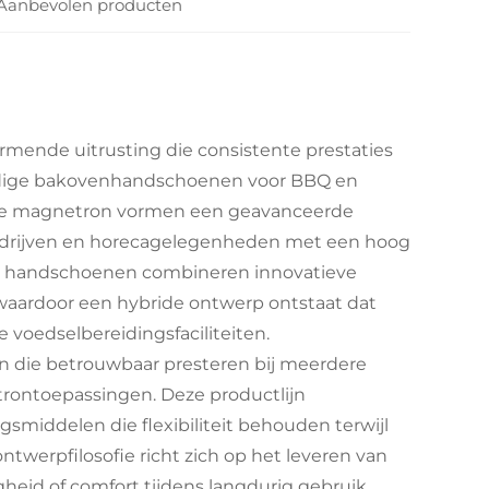
Aanbevolen producten
rmende uitrusting die consistente prestaties
endige bakovenhandschoenen voor BBQ en
 de magnetron vormen een geavanceerde
edrijven en horecagelegenheden met een hoog
 handschoenen combineren innovatieve
 waardoor een hybride ontwerp ontstaat dat
oedselbereidingsfaciliteiten.
 die betrouwbaar presteren bij meerdere
ontoepassingen. Deze productlijn
smiddelen die flexibiliteit behouden terwijl
twerpfilosofie richt zich op het leveren van
eid of comfort tijdens langdurig gebruik.