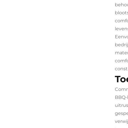
behou
bloot
comfo
leven
Eenv
bedri
mater
comfo
const
To
Comme
BBQ-k
uitru
gespe
verwi