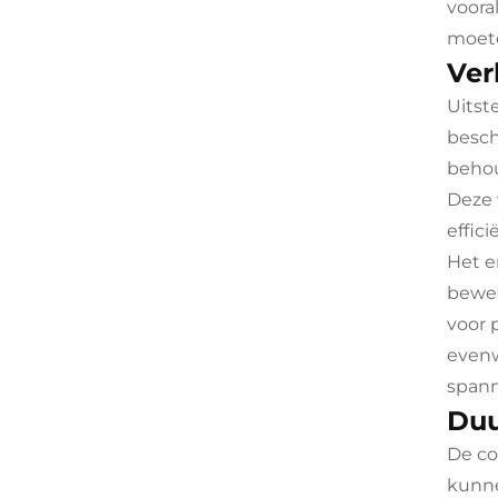
voora
moet
Ver
Uitst
besch
behou
Deze 
effic
Het e
beweg
voor 
evenw
spann
Duu
De co
kunne