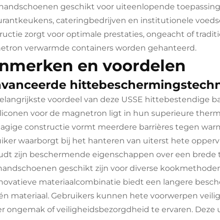
handschoenen geschikt voor uiteenlopende toepassing
urantkeukens, cateringbedrijven en institutionele voeds
ructie zorgt voor optimale prestaties, ongeacht of tradi
tron verwarmde containers worden gehanteerd.
nmerken en voordelen
vanceerde hittebeschermingstechn
elangrijkste voordeel van deze USSE hittebestendig
iliconen voor de magnetron ligt in hun superieure th
agige constructie vormt meerdere barrières tegen warm
iker waarborgt bij het hanteren van uiterst hete opperv
dt zijn beschermende eigenschappen over een brede 
andschoenen geschikt zijn voor diverse kookmethoden
novatieve materiaalcombinatie biedt een langere besch
én materiaal. Gebruikers kunnen hete voorwerpen veil
r ongemak of veiligheidsbezorgdheid te ervaren. Deze 