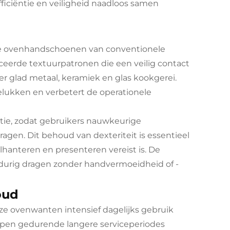
iciëntie en veiligheid naadloos samen
ele ovenhandschoenen van conventionele
eerde textuurpatronen die een veilig contact
 glad metaal, keramiek en glas kookgerei.
lukken en verbetert de operationele
ie, zodat gebruikers nauwkeurige
gen. Dit behoud van dexteriteit is essentieel
lhanteren en presenteren vereist is. De
durig dragen zonder handvermoeidheid of -
oud
eze ovenwanten intensief dagelijks gebruik
pen gedurende langere serviceperiodes