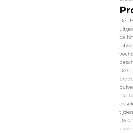
Pr
De US
uitge
de hi
uitzo
vocht
besch
Deze 
produ
buite
hante
gesel
tijde
De on
bakbe