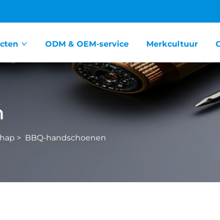
cten
ODM & OEM-service
Merkcultuur
n
hap
>
BBQ-handschoenen