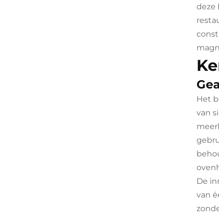
deze 
resta
const
magne
Ke
Gea
Het b
van s
meerl
gebru
behou
ovenh
De in
van é
zonde