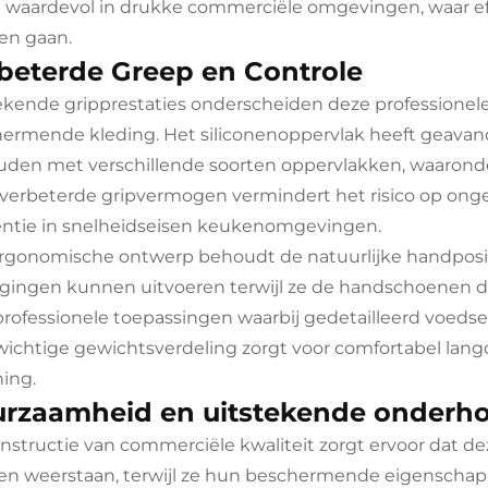
l waardevol in drukke commerciële omgevingen, waar eff
en gaan.
beterde Greep en Controle
ekende gripprestaties onderscheiden deze profession
ermende kleding. Het siliconenoppervlak heeft geavanc
den met verschillende soorten oppervlakken, waaronder
verbeterde gripvermogen vermindert het risico op onge
iëntie in snelheidseisen keukenomgevingen.
rgonomische ontwerp behoudt de natuurlijke handposit
ingen kunnen uitvoeren terwijl ze de handschoenen dra
professionele toepassingen waarbij gedetailleerd voedse
ichtige gewichtsverdeling zorgt voor comfortabel lang
ing.
rzaamheid en uitstekende onderh
nstructie van commerciële kwaliteit zorgt ervoor dat d
n weerstaan, terwijl ze hun beschermende eigenschap