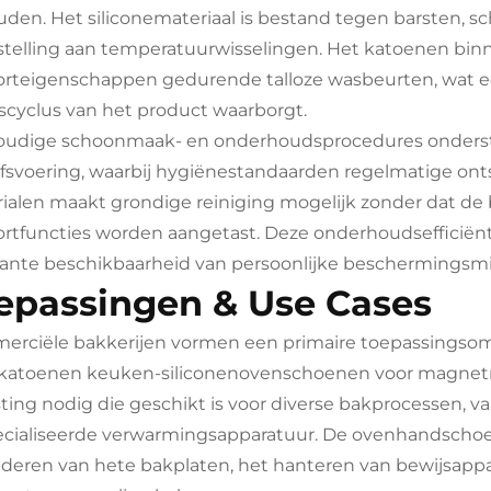
den. Het siliconemateriaal is bestand tegen barsten, sc
stelling aan temperatuurwisselingen. Het katoenen bin
rteigenschappen gedurende talloze wasbeurten, wat e
scyclus van het product waarborgt.
oudige schoonmaak- en onderhoudsprocedures onders
jfsvoering, waarbij hygiënestandaarden regelmatige on
ialen maakt grondige reiniging mogelijk zonder dat 
rtfuncties worden aangetast. Deze onderhoudsefficiënti
ante beschikbaarheid van persoonlijke beschermingsm
epassingen & Use Cases
rciële bakkerijen vormen een primaire toepassingsom
atoenen keuken-siliconenovenschoenen voor magnetro
sting nodig die geschikt is voor diverse bakprocessen, v
cialiseerde verwarmingsapparatuur. De ovenhandscho
jderen van hete bakplaten, het hanteren van bewijsapp