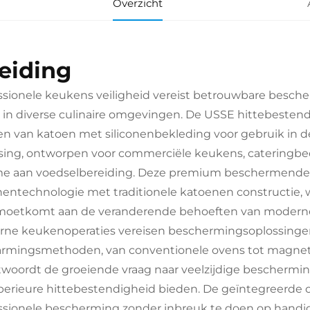
Overzicht
leiding
ssionele keukens veiligheid vereist betrouwbare besche
t in diverse culinaire omgevingen. De USSE hittebest
n van katoen met siliconenbekleding voor gebruik in
sing, ontworpen voor commerciële keukens, cateringb
e aan voedselbereiding. Deze premium beschermende
onentechnologie met traditionele katoenen constructie,
oetkomt aan de veranderende behoeften van moderne v
ne keukenoperaties vereisen beschermingsoplossingen
rmingsmethoden, van conventionele ovens tot magnetr
woordt de groeiende vraag naar veelzijdige bescherming
perieure hittebestendigheid bieden. De geïntegreerde on
ssionele bescherming zonder inbreuk te doen op handigh