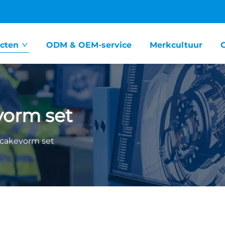
cten
ODM & OEM-service
Merkcultuur
vorm set
cakevorm set