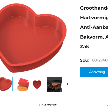
Groothand
Hartvormig
Anti-Aanba
Bakvorm, A
Zak
16012740
Spu:
Aanvraag
Overzicht