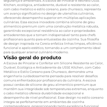
segurança e ambientais. A Escova de Pincelar e Recheio USSE
Kitchen, ecológica, antiaderente, durável e resistente ao calor,
com cabo metálico e estilo coreano, para churrasco, representa
um avanço significativo no design de utensílios culinários,
oferecendo desempenho superior em múltiplas aplicações
culinárias. Essa escova inovadora combina silicone de grau
alimentício premium com uma construção metálica robusta,
garantindo excepcional resistência ao calor e propriedades
antiaderentes que a tornam indispensável tanto para chefs
profissionais quanto para entusiastas da cozinha. Sua filosofia
de design inspirada na Coreia enfatiza linhas limpas, eficiência
funcional e apelo estético, tornando-a um complemento ideal
para qualquer arsenal culinário moderno.
Visão geral do produto
A Escova de Pincelar e Confeitar em Silicone Resistente ao Calor,
Durável, Ecológica e Antiaderente da USSE Kitchen, com Cabo
Metálico e Estilo Coreano para Churrasco, demonstra uma
engenharia cuidadosamente pensada para resolver desafios
comuns enfrentados por profissionais da culinária. A escova
possui cerdas de silicone de grau alimentício premium que
mantêm sua integridade sob temperaturas extremas, enquanto
o cabo metálico oferece durabilidade excepcional e
desempenho de nível profissional. Esse design no estilo coreano
integra-se perfeitamente em ambientes de cozinha
contemporâneos, proporcionando tanto excelência funcional