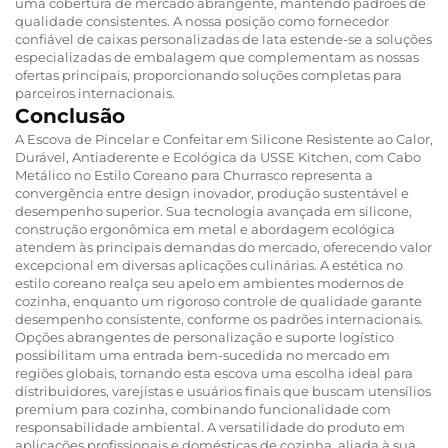
uma cobertura de mercado abrangente, mantendo padrões de
qualidade consistentes. A nossa posição como fornecedor
confiável de caixas personalizadas de lata estende-se a soluções
especializadas de embalagem que complementam as nossas
ofertas principais, proporcionando soluções completas para
parceiros internacionais.
Conclusão
A Escova de Pincelar e Confeitar em Silicone Resistente ao Calor,
Durável, Antiaderente e Ecológica da USSE Kitchen, com Cabo
Metálico no Estilo Coreano para Churrasco representa a
convergência entre design inovador, produção sustentável e
desempenho superior. Sua tecnologia avançada em silicone,
construção ergonômica em metal e abordagem ecológica
atendem às principais demandas do mercado, oferecendo valor
excepcional em diversas aplicações culinárias. A estética no
estilo coreano realça seu apelo em ambientes modernos de
cozinha, enquanto um rigoroso controle de qualidade garante
desempenho consistente, conforme os padrões internacionais.
Opções abrangentes de personalização e suporte logístico
possibilitam uma entrada bem-sucedida no mercado em
regiões globais, tornando esta escova uma escolha ideal para
distribuidores, varejistas e usuários finais que buscam utensílios
premium para cozinha, combinando funcionalidade com
responsabilidade ambiental. A versatilidade do produto em
aplicações profissionais e domésticas de cozinha, aliada à sua