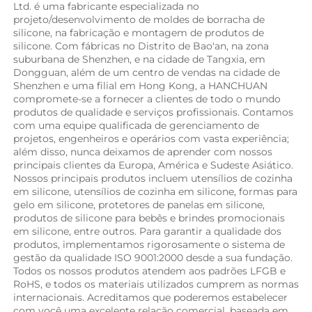
Ltd. é uma fabricante especializada no 
projeto/desenvolvimento de moldes de borracha de 
silicone, na fabricação e montagem de produtos de 
silicone. Com fábricas no Distrito de Bao'an, na zona 
suburbana de Shenzhen, e na cidade de Tangxia, em 
Dongguan, além de um centro de vendas na cidade de 
Shenzhen e uma filial em Hong Kong, a HANCHUAN 
compromete-se a fornecer a clientes de todo o mundo 
produtos de qualidade e serviços profissionais. Contamos 
com uma equipe qualificada de gerenciamento de 
projetos, engenheiros e operários com vasta experiência; 
além disso, nunca deixamos de aprender com nossos 
principais clientes da Europa, América e Sudeste Asiático. 
Nossos principais produtos incluem utensílios de cozinha 
em silicone, utensílios de cozinha em silicone, formas para 
gelo em silicone, protetores de panelas em silicone, 
produtos de silicone para bebês e brindes promocionais 
em silicone, entre outros. Para garantir a qualidade dos 
produtos, implementamos rigorosamente o sistema de 
gestão da qualidade ISO 9001:2000 desde a sua fundação. 
Todos os nossos produtos atendem aos padrões LFGB e 
RoHS, e todos os materiais utilizados cumprem as normas 
internacionais. Acreditamos que poderemos estabelecer 
com você uma excelente relação comercial, baseada em 