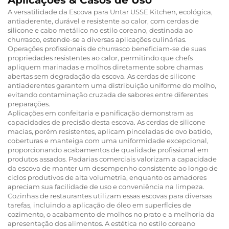
A versatilidade da Escova para Untar USSE Kitchen, ecológica,
antiaderente, durável e resistente ao calor, com cerdas de
silicone e cabo metálico no estilo coreano, destinada ao
churrasco, estende-se a diversas aplicações culinárias.
Operações profissionais de churrasco beneficiam-se de suas
propriedades resistentes ao calor, permitindo que chefs
apliquem marinadas e molhos diretamente sobre chamas
abertas sem degradação da escova. As cerdas de silicone
antiaderentes garantem uma distribuição uniforme do molho,
evitando contaminação cruzada de sabores entre diferentes
preparações.
Aplicações em confeitaria e panificação demonstram as
capacidades de precisão desta escova. As cerdas de silicone
macias, porém resistentes, aplicam pinceladas de ovo batido,
coberturas e manteiga com uma uniformidade excepcional,
proporcionando acabamentos de qualidade profissional em
produtos assados. Padarias comerciais valorizam a capacidade
da escova de manter um desempenho consistente ao longo de
ciclos produtivos de alta volumetria, enquanto os amadores
apreciam sua facilidade de uso e conveniência na limpeza.
Cozinhas de restaurantes utilizam essas escovas para diversas
tarefas, incluindo a aplicação de óleo em superfícies de
cozimento, o acabamento de molhos no prato e a melhoria da
apresentação dos alimentos. A estética no estilo coreano