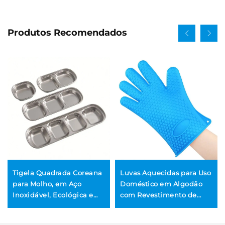
Produtos Recomendados
Tigela Quadrada Coreana
Luvas Aquecidas para Uso
para Molho, em Aço
Doméstico em Algodão
Inoxidável, Ecológica e
com Revestimento de
Personalizada, para
Borracha, Luvas para
Churrasco, Fondue ou Uso
Churrasco e Forno OEM e