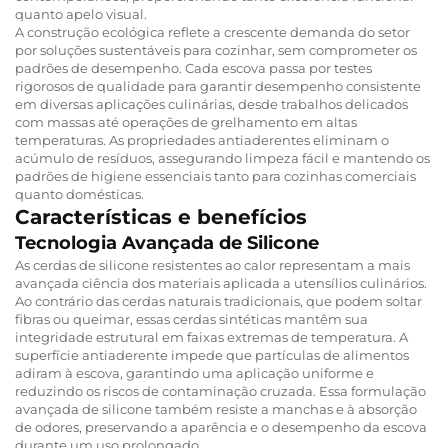
quanto apelo visual.
A construção ecológica reflete a crescente demanda do setor
por soluções sustentáveis para cozinhar, sem comprometer os
padrões de desempenho. Cada escova passa por testes
rigorosos de qualidade para garantir desempenho consistente
em diversas aplicações culinárias, desde trabalhos delicados
com massas até operações de grelhamento em altas
temperaturas. As propriedades antiaderentes eliminam o
acúmulo de resíduos, assegurando limpeza fácil e mantendo os
padrões de higiene essenciais tanto para cozinhas comerciais
quanto domésticas.
Características e benefícios
Tecnologia Avançada de Silicone
As cerdas de silicone resistentes ao calor representam a mais
avançada ciência dos materiais aplicada a utensílios culinários.
Ao contrário das cerdas naturais tradicionais, que podem soltar
fibras ou queimar, essas cerdas sintéticas mantêm sua
integridade estrutural em faixas extremas de temperatura. A
superfície antiaderente impede que partículas de alimentos
adiram à escova, garantindo uma aplicação uniforme e
reduzindo os riscos de contaminação cruzada. Essa formulação
avançada de silicone também resiste a manchas e à absorção
de odores, preservando a aparência e o desempenho da escova
durante um uso prolongado.