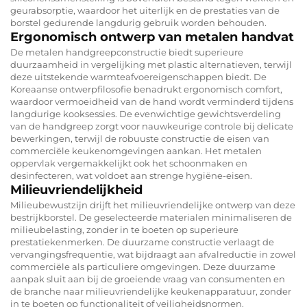
geurabsorptie, waardoor het uiterlijk en de prestaties van de
borstel gedurende langdurig gebruik worden behouden.
Ergonomisch ontwerp van metalen handvat
De metalen handgreepconstructie biedt superieure
duurzaamheid in vergelijking met plastic alternatieven, terwijl
deze uitstekende warmteafvoereigenschappen biedt. De
Koreaanse ontwerpfilosofie benadrukt ergonomisch comfort,
waardoor vermoeidheid van de hand wordt verminderd tijdens
langdurige kooksessies. De evenwichtige gewichtsverdeling
van de handgreep zorgt voor nauwkeurige controle bij delicate
bewerkingen, terwijl de robuuste constructie de eisen van
commerciële keukenomgevingen aankan. Het metalen
oppervlak vergemakkelijkt ook het schoonmaken en
desinfecteren, wat voldoet aan strenge hygiëne-eisen.
Milieuvriendelijkheid
Milieubewustzijn drijft het milieuvriendelijke ontwerp van deze
bestrijkborstel. De geselecteerde materialen minimaliseren de
milieubelasting, zonder in te boeten op superieure
prestatiekenmerken. De duurzame constructie verlaagt de
vervangingsfrequentie, wat bijdraagt aan afvalreductie in zowel
commerciële als particuliere omgevingen. Deze duurzame
aanpak sluit aan bij de groeiende vraag van consumenten en
de branche naar milieuvriendelijke keukenapparatuur, zonder
in te boeten op functionaliteit of veiligheidsnormen.