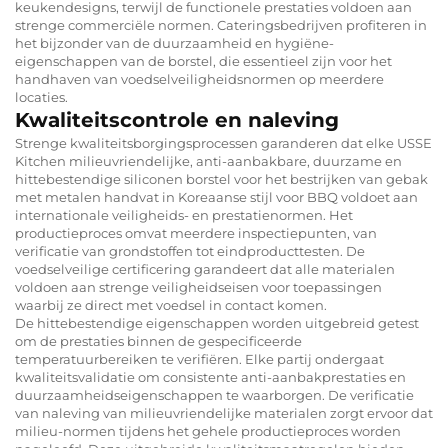
keukendesigns, terwijl de functionele prestaties voldoen aan
strenge commerciële normen. Cateringsbedrijven profiteren in
het bijzonder van de duurzaamheid en hygiëne-
eigenschappen van de borstel, die essentieel zijn voor het
handhaven van voedselveiligheidsnormen op meerdere
locaties.
Kwaliteitscontrole en naleving
Strenge kwaliteitsborgingsprocessen garanderen dat elke USSE
Kitchen milieuvriendelijke, anti-aanbakbare, duurzame en
hittebestendige siliconen borstel voor het bestrijken van gebak
met metalen handvat in Koreaanse stijl voor BBQ voldoet aan
internationale veiligheids- en prestatienormen. Het
productieproces omvat meerdere inspectiepunten, van
verificatie van grondstoffen tot eindproducttesten. De
voedselveilige certificering garandeert dat alle materialen
voldoen aan strenge veiligheidseisen voor toepassingen
waarbij ze direct met voedsel in contact komen.
De hittebestendige eigenschappen worden uitgebreid getest
om de prestaties binnen de gespecificeerde
temperatuurbereiken te verifiëren. Elke partij ondergaat
kwaliteitsvalidatie om consistente anti-aanbakprestaties en
duurzaamheidseigenschappen te waarborgen. De verificatie
van naleving van milieuvriendelijke materialen zorgt ervoor dat
milieu-normen tijdens het gehele productieproces worden