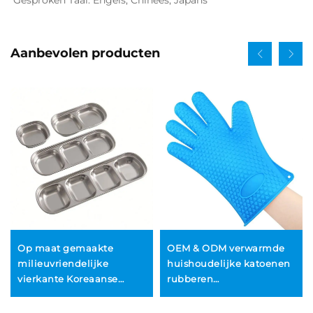
Aanbevolen producten
Op maat gemaakte
OEM & ODM verwarmde
milieuvriendelijke
huishoudelijke katoenen
vierkante Koreaanse
rubberen
dipbordjes van roestvrij
ovenhandschoenen en
staal voor BBQ, hotpot en
BBQ-handschoenen, op