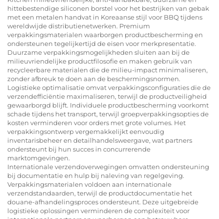
hittebestendige siliconen borstel voor het bestrijken van gebak
met een metalen handvat in Koreaanse stijl voor BBQ tijdens
wereldwijde distributienetwerken. Premium
verpakkingsmaterialen waarborgen productbescherming en
ondersteunen tegelijkertijd de eisen voor merkpresentatie.
Duurzame verpakkingsmogelijkheden sluiten aan bij de
milieuvriendelijke productfilosofie en maken gebruik van
recycleerbare materialen die de milieu-impact minimaliseren,
zonder afbreuk te doen aan de beschermingsnormen.
Logistieke optimalisatie omvat verpakkingsconfiguraties die de
verzendefficiëntie maximaliseren, terwijl de productveiligheid
gewaarborgd blijft. Individuele productbescherming voorkomt
schade tijdens het transport, terwijl groepverpakkingsopties de
kosten verminderen voor orders met grote volumes. Het
verpakkingsontwerp vergemakkelijkt eenvoudig
inventarisbeheer en detailhandelsweergave, wat partners
ondersteunt bij hun succes in concurrerende
marktomgevingen.
Internationale verzendoverwegingen omvatten ondersteuning
bij documentatie en hulp bij naleving van regelgeving.
Verpakkingsmaterialen voldoen aan internationale
verzendstandaarden, terwijl de productdocumentatie het
douane-afhandelingsproces ondersteunt. Deze uitgebreide
logistieke oplossingen verminderen de complexiteit voor