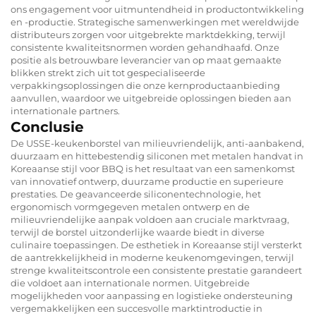
ons engagement voor uitmuntendheid in productontwikkeling
en -productie. Strategische samenwerkingen met wereldwijde
distributeurs zorgen voor uitgebrekte marktdekking, terwijl
consistente kwaliteitsnormen worden gehandhaafd. Onze
positie als betrouwbare leverancier van op maat gemaakte
blikken strekt zich uit tot gespecialiseerde
verpakkingsoplossingen die onze kernproductaanbieding
aanvullen, waardoor we uitgebreide oplossingen bieden aan
internationale partners.
Conclusie
De USSE-keukenborstel van milieuvriendelijk, anti-aanbakend,
duurzaam en hittebestendig siliconen met metalen handvat in
Koreaanse stijl voor BBQ is het resultaat van een samenkomst
van innovatief ontwerp, duurzame productie en superieure
prestaties. De geavanceerde siliconentechnologie, het
ergonomisch vormgegeven metalen ontwerp en de
milieuvriendelijke aanpak voldoen aan cruciale marktvraag,
terwijl de borstel uitzonderlijke waarde biedt in diverse
culinaire toepassingen. De esthetiek in Koreaanse stijl versterkt
de aantrekkelijkheid in moderne keukenomgevingen, terwijl
strenge kwaliteitscontrole een consistente prestatie garandeert
die voldoet aan internationale normen. Uitgebreide
mogelijkheden voor aanpassing en logistieke ondersteuning
vergemakkelijken een succesvolle marktintroductie in