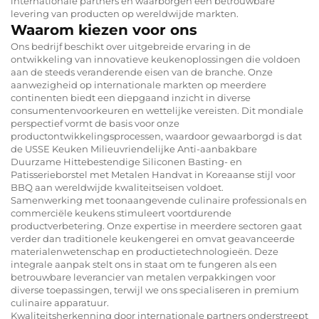
internationale partners en waarborgen een betrouwbare
levering van producten op wereldwijde markten.
Waarom kiezen voor ons
Ons bedrijf beschikt over uitgebreide ervaring in de
ontwikkeling van innovatieve keukenoplossingen die voldoen
aan de steeds veranderende eisen van de branche. Onze
aanwezigheid op internationale markten op meerdere
continenten biedt een diepgaand inzicht in diverse
consumentenvoorkeuren en wettelijke vereisten. Dit mondiale
perspectief vormt de basis voor onze
productontwikkelingsprocessen, waardoor gewaarborgd is dat
de USSE Keuken Milieuvriendelijke Anti-aanbakbare
Duurzame Hittebestendige Siliconen Basting- en
Patisserieborstel met Metalen Handvat in Koreaanse stijl voor
BBQ aan wereldwijde kwaliteitseisen voldoet.
Samenwerking met toonaangevende culinaire professionals en
commerciële keukens stimuleert voortdurende
productverbetering. Onze expertise in meerdere sectoren gaat
verder dan traditionele keukengerei en omvat geavanceerde
materialenwetenschap en productietechnologieën. Deze
integrale aanpak stelt ons in staat om te fungeren als een
betrouwbare leverancier van metalen verpakkingen voor
diverse toepassingen, terwijl we ons specialiseren in premium
culinaire apparatuur.
Kwaliteitsherkenning door internationale partners onderstreept