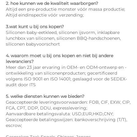
2. hoe kunnen we de kwaliteit waarborgen? 
Altijd een pre-productie monster vóór massa productie; 
Altijd eindinspectie vóór verzending; 
3.wat kunt u bij ons kopen? 
Siliconen baby-eetkleed, siliconen ijsvorm, inklapbare 
lunchbox van siliconen, siliconen BBQ-handschoenen, 
siliconen babyvoorschort 
4. waarom moet u bij ons kopen en niet bij andere 
leveranciers? 
Meer dan 23 jaar ervaring in OEM- en ODM-ontwerp en -
ontwikkeling van siliconenproducten; gecertificeerd 
volgens ISO 9001 en ISO 14001; geslaagd voor de SEDEX-
audit door ITS 
5. welke diensten kunnen we bieden? 
Geaccepteerde leveringsvoorwaarden: FOB, CIF, EXW, CIP, 
FCA, CPT, DDP, DDU, expresslevering; 
Aanvaardbare betalingsvaluta: USD,EUR,HKD,CNY; 
Geaccepteerde betalingswijzen: bankoverschrijving (T/T), 
escrow; 
Gesproken Taal: Engels, Chinees, Japans   