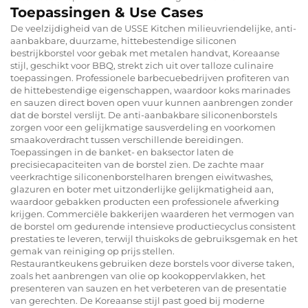
Toepassingen & Use Cases
De veelzijdigheid van de USSE Kitchen milieuvriendelijke, anti-
aanbakbare, duurzame, hittebestendige siliconen
bestrijkborstel voor gebak met metalen handvat, Koreaanse
stijl, geschikt voor BBQ, strekt zich uit over talloze culinaire
toepassingen. Professionele barbecuebedrijven profiteren van
de hittebestendige eigenschappen, waardoor koks marinades
en sauzen direct boven open vuur kunnen aanbrengen zonder
dat de borstel verslijt. De anti-aanbakbare siliconenborstels
zorgen voor een gelijkmatige sausverdeling en voorkomen
smaakoverdracht tussen verschillende bereidingen.
Toepassingen in de banket- en baksector laten de
precisiecapaciteiten van de borstel zien. De zachte maar
veerkrachtige siliconenborstelharen brengen eiwitwashes,
glazuren en boter met uitzonderlijke gelijkmatigheid aan,
waardoor gebakken producten een professionele afwerking
krijgen. Commerciële bakkerijen waarderen het vermogen van
de borstel om gedurende intensieve productiecyclus consistent
prestaties te leveren, terwijl thuiskoks de gebruiksgemak en het
gemak van reiniging op prijs stellen.
Restaurantkeukens gebruiken deze borstels voor diverse taken,
zoals het aanbrengen van olie op kookoppervlakken, het
presenteren van sauzen en het verbeteren van de presentatie
van gerechten. De Koreaanse stijl past goed bij moderne