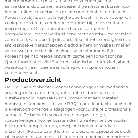
milieunormen. De USSE Kitchen eco-vriendelijke anti-
aanbakbare, duurzame, hittebestendige siliconen borstel voor
het bestrijken van gebak en grillen met metalen handvat in
Koreaanse stijl is een belangrijke doorbraak in het ontwerp van
kookgerei en biedt superieure prestaties bij talloze culinaire
toepassingen. Deze innovatieve borstel combineert
hoogwaardig, voedselveilig silicone met een robuuste metalen
constructie, waardoor hij uitzonderlijke hittebestendigheid en
anti-aanbak-eigenschappen biedt die hem onmisbaar maken
voor zowel professionele chefs als kookliefhebbers. Zijn
Koreaans geïnspireerde ontwerffilosofie benadrukt schone
lijnen, functionele efficiëntie en esthetische aantrekkelijkheid,
waardoor hij een ideale aanvulling vormt op elk modern
keukenarsenaal.
Productoverzicht
De USSE-keukenborstel voor het aanbrengen van marinades
en deeg, milieuvriendelijk, anti-aanbak, duurzaam en
hittebestendig, gemaakt van siliconen met een metalen
handvat in Koreaanse stijl voor BBQ, toont doordachte techniek
die veelvoorkomende uitdagingen voor culinaire professionals
aanpakt. De borstel is voorzien van hoogwaardige,
voedselveilige siliconenborstels die hun integriteit behouden
bij extreme temperaturen, terwijl het metalen handvat
uitzonderlijke duurzaamheid en professionele prestaties biedt.
Dit ontwerp in Koreaanse stijl integreert naadloos in moderne