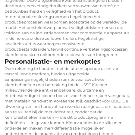
nageleefd. Deze uitgebreide kwaliteitsmaatregelen bieden
distributeurs en eindgebruikers vertrouwen wat betreft de
betrouwbaarheid en veiligheid van het product.
Internationale nalevingsnormen begeleiden het
productieproces en waarborgen acceptatie op de wereldwijde
markt. Het borstelontwerp omvat veiligheidskenmerken die
voldoen aan de industrienormen voor commerciële apparatuur
in de horeca of deze zelfs overtreffen. Regelmatige
kwaliteitsaudits waarborgen consistente
productiestandaarden, terwijl continue verbeteringsprocessen
klantfeedback en opkomende sectorvereisten integreren.
Personalisatie- en merkopties
Door rekening te houden met de uiteenlopende eisen van
verschillende markten, bieden uitgebreide
aanpassingsmogelijkheden ruimte voor specifieke
klantbehoeften met betrekking tot de USSE Kitchen
milieuvriendelijke anti-aanbakbare, duurzame en
hittebestendige siliconen borstel voor het bestrijken van gebak,
met metalen handvat in Koreaanse stijl, geschikt voor BBQ. De
afwerking van het handvat kan worden aangepast om naadloos
aan te sluiten bij de merkidentiteit, zonder dat de
kernprestatiekenmerken — die dit productprogramma
definiëren — in gevaar komen. Kleurvariaties in de siliconen
onderdelen maken merkdifferentiatie mogelijk en
ondersteunen de organisatie van productlijnen binnen