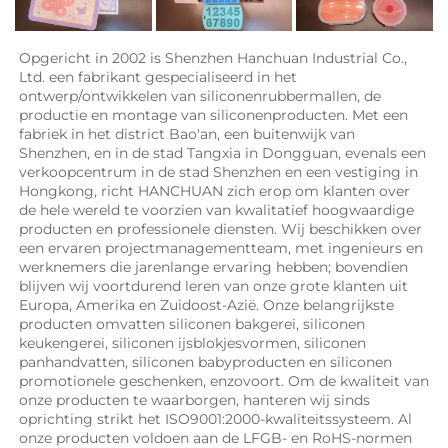
Opgericht in 2002 is Shenzhen Hanchuan Industrial Co., 
Ltd. een fabrikant gespecialiseerd in het 
ontwerp/ontwikkelen van siliconenrubbermallen, de 
productie en montage van siliconenproducten. Met een 
fabriek in het district Bao'an, een buitenwijk van 
Shenzhen, en in de stad Tangxia in Dongguan, evenals een 
verkoopcentrum in de stad Shenzhen en een vestiging in 
Hongkong, richt HANCHUAN zich erop om klanten over 
de hele wereld te voorzien van kwalitatief hoogwaardige 
producten en professionele diensten. Wij beschikken over 
een ervaren projectmanagementteam, met ingenieurs en 
werknemers die jarenlange ervaring hebben; bovendien 
blijven wij voortdurend leren van onze grote klanten uit 
Europa, Amerika en Zuidoost-Azië. Onze belangrijkste 
producten omvatten siliconen bakgerei, siliconen 
keukengerei, siliconen ijsblokjesvormen, siliconen 
panhandvatten, siliconen babyproducten en siliconen 
promotionele geschenken, enzovoort. Om de kwaliteit van 
onze producten te waarborgen, hanteren wij sinds 
oprichting strikt het ISO9001:2000-kwaliteitssysteem. Al 
onze producten voldoen aan de LFGB- en RoHS-normen 