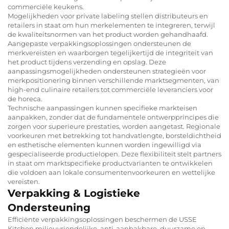
commerciële keukens.
Mogelijkheden voor private labeling stellen distributeurs en
retailers in staat om hun merkelementen te integreren, terwijl
de kwaliteitsnormen van het product worden gehandhaafd.
Aangepaste verpakkingsoplossingen ondersteunen de
merkvereisten en waarborgen tegelijkertijd de integriteit van
het product tijdens verzending en opslag. Deze
aanpassingsmogelijkheden ondersteunen strategieën voor
merkpositionering binnen verschillende marktsegmenten, van
high-end culinaire retailers tot commerciële leveranciers voor
de horeca.
Technische aanpassingen kunnen specifieke markteisen
aanpakken, zonder dat de fundamentele ontwerpprincipes die
zorgen voor superieure prestaties, worden aangetast. Regionale
voorkeuren met betrekking tot handvatlengte, borsteldichtheid
en esthetische elementen kunnen worden ingewilligd via
gespecialiseerde productielopen. Deze flexibiliteit stelt partners
in staat om marktspecifieke productvarianten te ontwikkelen
die voldoen aan lokale consumentenvoorkeuren en wettelijke
vereisten.
Verpakking & Logistieke
Ondersteuning
Efficiënte verpakkingsoplossingen beschermen de USSE
Kitchen milieuvriendelijke, anti-aanbakbare, duurzame en