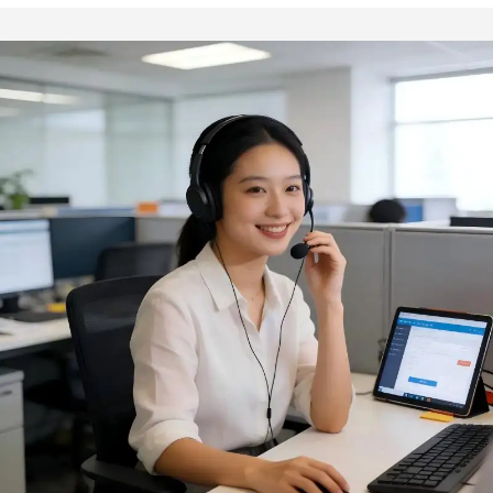
vlees, geschikt voor
maat gemaakte
thuisgebruik,
hittebestendige
minimalistisch ontwerp,
handschoenen
saus, 100 stuks