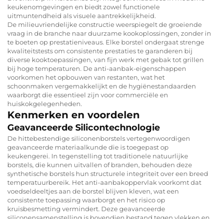
keukenomgevingen en biedt zowel functionele
uitmuntendheid als visuele aantrekkelijkheid.
De milieuvriendelijke constructie weerspiegelt de groeiende
vraag in de branche naar duurzame kookoplossingen, zonder in
te boeten op prestatieniveaus. Elke borstel ondergaat strenge
kwaliteitstests om consistente prestaties te garanderen bij
diverse kooktoepassingen, van fijn werk met gebak tot grillen
bij hoge temperaturen. De anti-aanbak-eigenschappen
voorkomen het opbouwen van restanten, wat het
schoonmaken vergemakkelijkt en de hygiënestandaarden
waarborgt die essentieel zijn voor commerciële en
huiskokgelegenheden.
Kenmerken en voordelen
Geavanceerde Silicontechnologie
De hittebestendige siliconenborstels vertegenwoordigen
geavanceerde materiaalkunde die is toegepast op
keukengerei. In tegenstelling tot traditionele natuurlijke
borstels, die kunnen uitvallen of branden, behouden deze
synthetische borstels hun structurele integriteit over een breed
temperatuurbereik. Het anti-aanbakoppervlak voorkomt dat
voedseldeeltjes aan de borstel blijven kleven, wat een
consistente toepassing waarborgt en het risico op
kruisbesmetting vermindert. Deze geavanceerde
siliconensamenstelling is bovendien bestand tegen vlekken en