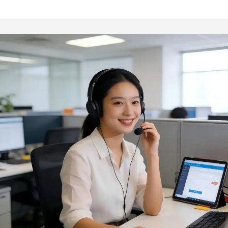
livre e para uso
Nogueira ou Azeitona,
doméstico, inclui pinças e
ideal para Espaguete,
faca de cozinha com cabo
Carne, Alho e Frituras –
de madeira
Pinça para Alimentos com
Travamento em Madeira