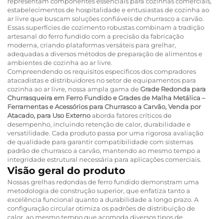
representam componentes essenciais para cozinhas comerciais,
estabelecimentos de hospitalidade e entusiastas de cozinha ao
ar livre que buscam soluções confiáveis de churrasco a carvão.
Essas superfícies de cozimento robustas combinam a tradição
artesanal do ferro fundido com a precisão da fabricação
moderna, criando plataformas versáteis para grelhar,
adequadas a diversos métodos de preparação de alimentos e
ambientes de cozinha ao ar livre.
Compreendendo os requisitos específicos dos compradores
atacadistas e distribuidores no setor de equipamentos para
cozinha ao ar livre, nossa ampla gama de
Grade Redonda para
Churrasqueira em Ferro Fundido e Grades de Malha Metálica –
Ferramentas e Acessórios para Churrasco a Carvão, Venda por
Atacado, para Uso Externo
aborda fatores críticos de
desempenho, incluindo retenção de calor, durabilidade e
versatilidade. Cada produto passa por uma rigorosa avaliação
de qualidade para garantir compatibilidade com sistemas
padrão de churrasco a carvão, mantendo ao mesmo tempo a
integridade estrutural necessária para aplicações comerciais.
Visão geral do produto
Nossas grelhas redondas de ferro fundido demonstram uma
metodologia de construção superior, que enfatiza tanto a
excelência funcional quanto a durabilidade a longo prazo. A
configuração circular otimiza os padrões de distribuição de
calor, ao mesmo tempo que acomoda diversos tipos de