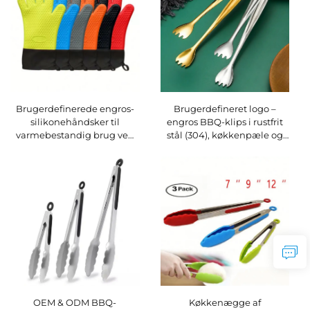
Brugerdefinerede engros-
Brugerdefineret logo –
silikonehåndsker til
engros BBQ-klips i rustfrit
varmebestandig brug ved
stål (304), køkkenpæle og
kogning, BBQ,
isaccessoarer til
køkkenarbejde,
hjemmekogning
mikrobølgeovn og ovn –
varmebestandige handsker
OEM & ODM BBQ-
Køkkenægge af