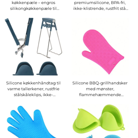
køkkenpæle – engros
premiumsilicone, BPA-fri,
silikongkøkkenpæle til
ikke-klistrende, rustfrit stål
barbecuing, kogning og
til BBQ, madlavning og
stegning, brændselsvender
grillning, med låsefunktion,
og brugerdefinerede
7/9/12 tommer, 3-stk.-pakke
madpæle i silikon
Silicone køkkenhåndtag til
Silicone BBQ-grillhandsker
varme tallerkener, rustfrie
med mønster,
stålskåleklips, ikke-
flammehæmmende
brændende til BBQ,
ovnhandsker til kogekunst,
madlavning og grillning,
ovnhandske til kogekunst
med låsefunktion,
med åben manschet på
skåleklips
begge sider