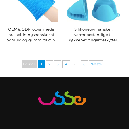
OEM & ODM opvarmede
Silikoneovnhansker,
husholdningshansker af
varmebestandige til
bomuld og gummi til ovn,
køkkenet, fingerbeskytter,
bbq mv. – brugertilpassede
grydeholder til madlavning,
varmebestandige handsker
bagning og bbq,
varmebestandige
køkkenhansker
...
Forrige
1
2
3
4
6
Næste