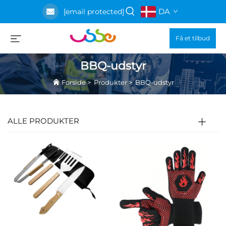
DA
[email protected]
Få et tilbud
BBQ-udstyr
Forside
>
Produkter
>
BBQ-udstyr
ALLE PRODUKTER