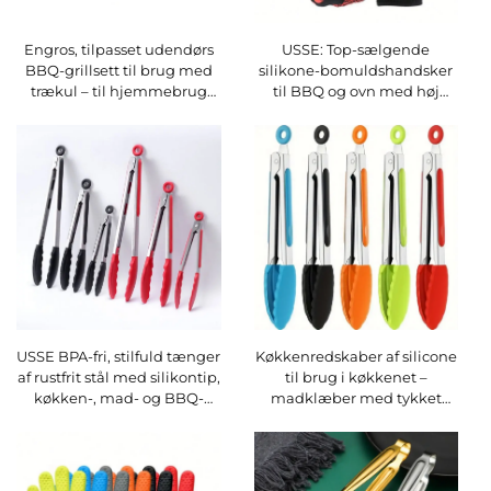
Engros, tilpasset udendørs
USSE: Top-sælgende
BBQ-grillsett til brug med
silikone-bomuldshandsker
trækul – til hjemmebrug
til BBQ og ovn med høj
inkl. grilltænger,
temperaturbestandighed,
køkkenkniv med
ildfast varmeisolering og
træhåndtag, spatula og
LFGB-certificering
gaffel
USSE BPA-fri, stilfuld tænger
Køkkenredskaber af silicone
af rustfrit stål med silikontip,
til brug i køkkenet –
køkken-, mad- og BBQ-
madklæber med tykket
tænger til madlavning, sæt
langt håndtag til BBQ og
grill, madklæber af rustfrit
stål