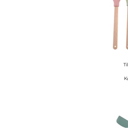
T
K
siliko
olieb