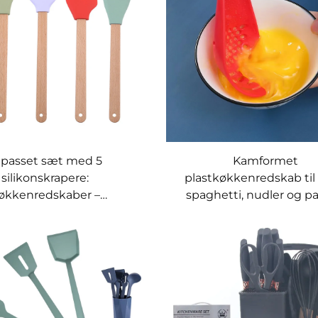
ilpasset sæt med 5
Kamformet
silikonskrapere:
plastkøkkenredskab til
økkenredskaber –
spaghetti, nudler og pa
nskrapere, skovl, ske og
køkkenløkke til hjemm
ørste med træhåndtag
mad og buffet