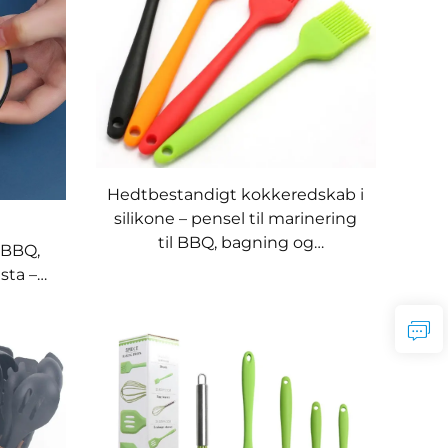
Hedtbestandigt kokkeredskab i
silikone – pensel til marinering
til BBQ, bagning og
 BBQ,
konditorarbejde
sta –
elavet