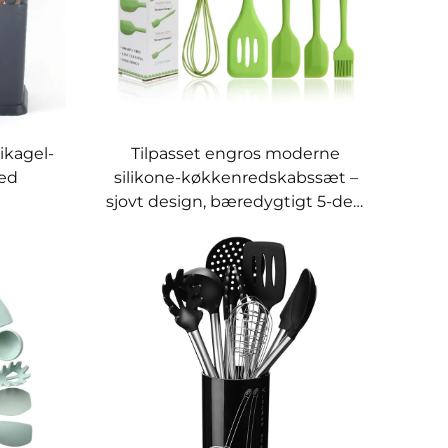
likagel-
Tilpasset engros moderne
ed
silikone-køkkenredskabssæt –
sjovt design, bæredygtigt 5-dels
il
ikke-klistrende redskabssæt
t