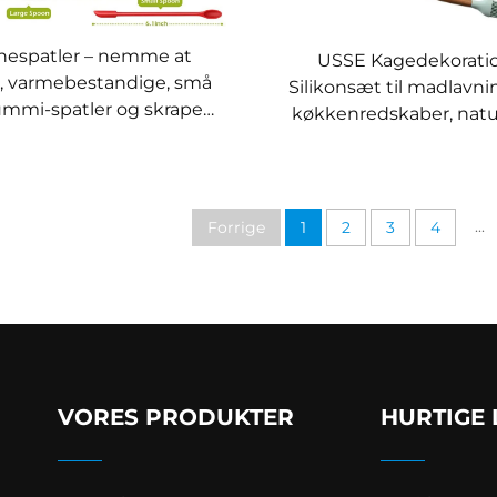
onespatler – nemme at
USSE Kagedekorati
, varmebestandige, små
Silikonsæt til madlavni
mmi-spatler og skraper
køkkenredskaber, natu
køkkenredskabssæt til
træ- og silikonsæt t
bagning
madlavning, køkken-
bagværktøjsæt
...
Forrige
1
2
3
4
VORES PRODUKTER
HURTIGE 