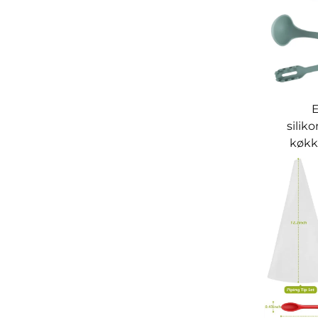
E
silik
køkk
spad
spagh