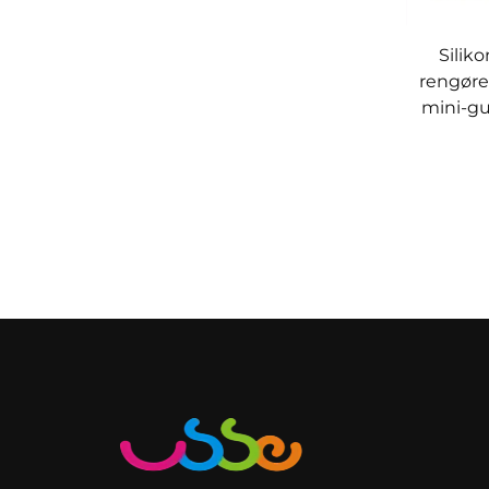
Silik
rengøre
mini-gu
til 