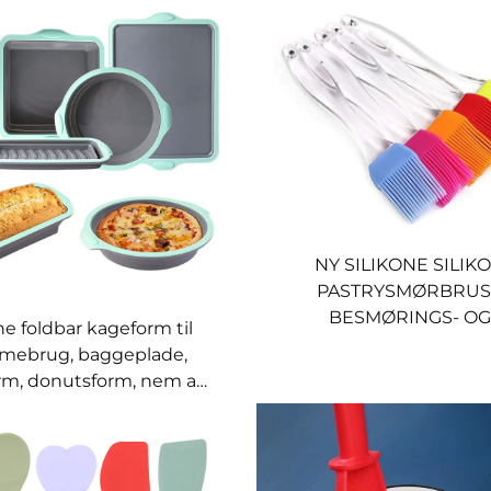
NY SILIKONE SILIK
PASTRYSMØRBRUS
BESMØRINGS- OG
ne foldbar kageform til
GLASURBRUSK TIL BAG
mebrug, baggeplade,
KØKKENREDSKA
rm, donutsform, nem at
nordisk stil baggeværktøj