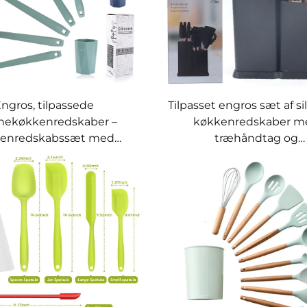
ngros, tilpassede
Tilpasset engros sæt af si
onekøkkenredskaber –
køkkenredskaber m
enredskabssæt med
træhåndtag og
e, spatula, skøvle og
opbevaringsbæger t
etti-løkke med holder
skærebræt,
køkkenredskabssæ