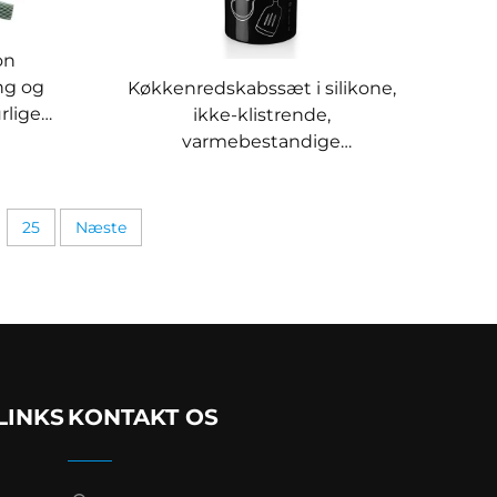
on
ng og
Køkkenredskabssæt i silikone,
rlige
ikke-klistrende,
il
varmebestandige
 og
køkkenredskaber – bedste
køkkenredskabssæt med
rustfrit stål
25
Næste
LINKS
KONTAKT OS