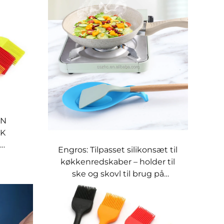
ON
K
Engros: Tilpasset silikonsæt til
NING,
køkkenredskaber – holder til
B
ske og skovl til brug på
komfuret