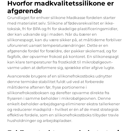
Hvorfor madkvalitetssilikone er
afgørende
Grundlaget for enhver
silikone Madkasse
fordelen starter
med materialet selv. Silikone af fødevarekvalitet er ikke-
toksisk, fri for BPA og fri for skadelige plastificeringsmidler,
der kan udvande sig i maden. Når du bærer en
silikonespagt, kan du være sikker på, at måltiderne forbliver
uforurenet uanset temperaturændringer. Dette er en
afgørende fordel for forældre, der pakker skolemad, og for
fagfolk, der opvarmer frokost på kontoret. En silikonespagt
kan klare temperaturer fra frostkoldt til mikrobølgeovn-
varme uden at deformere sig, sprække eller afgive lugte.
Avancerede brugere af en silikonefrokostboks udnytter
denne termiske stabilitet fuldt ud ved at forberede
måltiderne aftenen før, fryse portionerne i
silikonefrokostboksen og derefter opvarme direkte fra
fryseren i samme beholder i mikrobølgeovnen. Denne
enkelt-beholder-arbejdsgang eliminerer ekstra tallerkener
og reducerer madspild – hvilket er én af de mest strategisk
effektive fordele, som en silikonefrokostboks tilbyder travle
husholdninger og arbejdspladser.