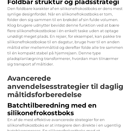
Foldbar struktur og pladsstrategi
Den foldbare karakter af en silikonefrokostboks er dens mest
synlige designfordel. Når en silikonefrokostboks er tom,
folder den sig sammen til en brøkdel af sin fulde volumen.
Klog brugere udnytter bevidst denne funktion ved at bære
flere silikonefrokostbokse i én enkelt taske uden at optage
unødigt meget plads. En rejser, for eksempel, kan pakke tre
silikonefrokostbokse til en dagstur, bruge hver til en anden
måltid eller mellemmåltid og derefter folde alle tre sammen
til én kompakt stabel på hjemrejsen. Denne type
pladsplanlægning transformerer, hvordan man tilnærmer
sig transport af måltider.
Avancerede
anvendelsesstrategier til daglig
måltidsforberedelse
Batchtilberedning med en
silikonefrokostboks
En af de mest effektive avancerede strategier for en
silikonefrokostboks er at integrere den direkte i en ugentlig
batchkogeproces. En silikonefrokostboks med et