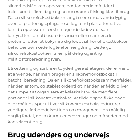
sikkerhedslåg kan opbevare portionerede måltider i
køleskabet i flere dage og holde maden frisk og klar til brug.
Da en silikonefrokostboks er langt mere modstandsdygtig
over for pletter og optagelse af lugt end plastalternativer,
kan du opbevare stærkt smagende fødevarer som
karryretter, tomatbaserede saucer eller marinerede
proteiner uden at bekymre dig for, at silikonefrokostboksen
beholder uønskede lugte efter rengøring. Dette gør
silikonefrokostboksen til en pålidelig ugentlig
måltidsforberedningsven.
Etikettering og stable er to yderligere strategier, der er værd
at anvende, når man bruger en silikonefrokostboks til
batchtilberedning. Da en silikonefrokostboks sammenfalder,
når den er tom, og stablet ordentligt, når den er fyldt, bliver
det simpelt at organisere et køleskabshylde med flere
portioner i silikonefrokostbokse. At tildele specifikke dage
eller måltidstyper til hver silikonefrokostboks reducerer
yderligere forberedelsestiden om morgenen – en målelig
daglig fordel, der akkumuleres over uger og måneder med
konsekvent brug.
Brug udendørs og undervejs