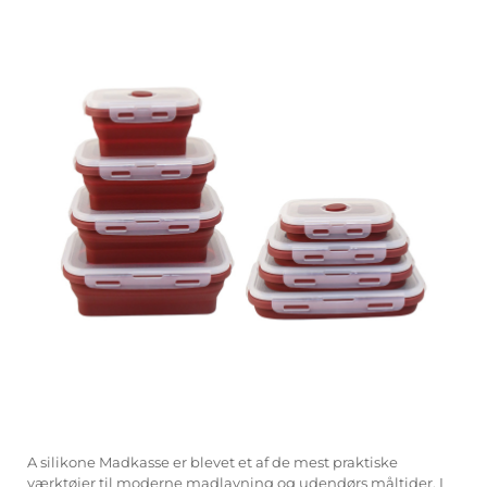
A
silikone Madkasse
er blevet et af de mest praktiske
værktøjer til moderne madlavning og udendørs måltider. I