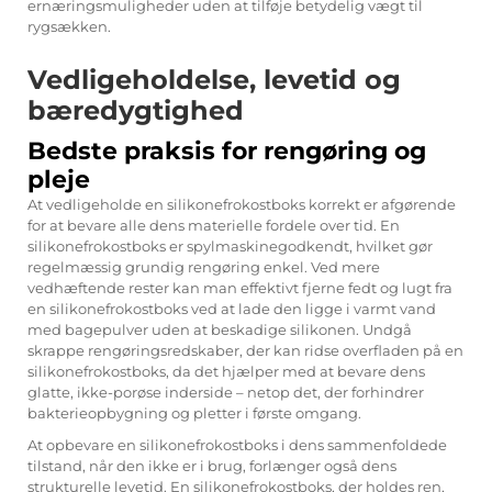
ernæringsmuligheder uden at tilføje betydelig vægt til
rygsækken.
Vedligeholdelse, levetid og
bæredygtighed
Bedste praksis for rengøring og
pleje
At vedligeholde en silikonefrokostboks korrekt er afgørende
for at bevare alle dens materielle fordele over tid. En
silikonefrokostboks er spylmaskinegodkendt, hvilket gør
regelmæssig grundig rengøring enkel. Ved mere
vedhæftende rester kan man effektivt fjerne fedt og lugt fra
en silikonefrokostboks ved at lade den ligge i varmt vand
med bagepulver uden at beskadige silikonen. Undgå
skrappe rengøringsredskaber, der kan ridse overfladen på en
silikonefrokostboks, da det hjælper med at bevare dens
glatte, ikke-porøse inderside – netop det, der forhindrer
bakterieopbygning og pletter i første omgang.
At opbevare en silikonefrokostboks i dens sammenfoldede
tilstand, når den ikke er i brug, forlænger også dens
strukturelle levetid. En silikonefrokostboks, der holdes ren,