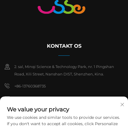
KONTAKT OS
2. sal, Minqi Science & Technology Park, nr. 1 Pingshan
Road, Xili Street, Nanshan DIST, Shenzhen, Kina.
+86-13760368735
[email protected]
We value your privacy
We use cookies and similar tools to provide our services.
Copyright © 2026 Shenzhen Hanchuan Industrial Co., Ltd. Alle
If you don't want to accept all cookies, click Personalize
rettigheder forbeholdes.
Privatlivspolitik