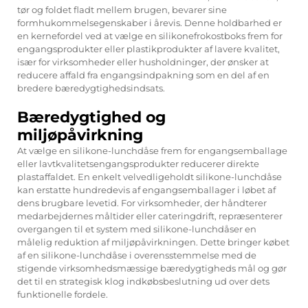
tør og foldet fladt mellem brugen, bevarer sine
formhukommelsegenskaber i årevis. Denne holdbarhed er
en kernefordel ved at vælge en silikonefrokostboks frem for
engangsprodukter eller plastikprodukter af lavere kvalitet,
især for virksomheder eller husholdninger, der ønsker at
reducere affald fra engangsindpakning som en del af en
bredere bæredygtighedsindsats.
Bæredygtighed og
miljøpåvirkning
At vælge en silikone-lunchdåse frem for engangsemballage
eller lavtkvalitetsengangsprodukter reducerer direkte
plastaffaldet. En enkelt velvedligeholdt silikone-lunchdåse
kan erstatte hundredevis af engangsemballager i løbet af
dens brugbare levetid. For virksomheder, der håndterer
medarbejdernes måltider eller cateringdrift, repræsenterer
overgangen til et system med silikone-lunchdåser en
målelig reduktion af miljøpåvirkningen. Dette bringer købet
af en silikone-lunchdåse i overensstemmelse med de
stigende virksomhedsmæssige bæredygtigheds mål og gør
det til en strategisk klog indkøbsbeslutning ud over dets
funktionelle fordele.