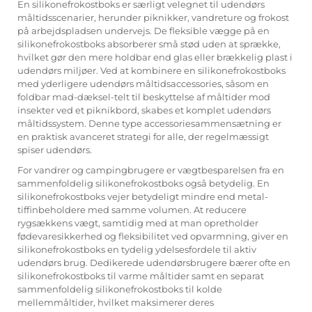
En silikonefrokostboks er særligt velegnet til udendørs
måltidsscenarier, herunder piknikker, vandreture og frokost
på arbejdspladsen undervejs. De fleksible vægge på en
silikonefrokostboks absorberer små stød uden at sprække,
hvilket gør den mere holdbar end glas eller brækkelig plast i
udendørs miljøer. Ved at kombinere en silikonefrokostboks
med yderligere udendørs måltidsaccessories, såsom en
foldbar mad-dæksel-telt til beskyttelse af måltider mod
insekter ved et piknikbord, skabes et komplet udendørs
måltidssystem. Denne type accessoriesammensætning er
en praktisk avanceret strategi for alle, der regelmæssigt
spiser udendørs.
For vandrer og campingbrugere er vægtbesparelsen fra en
sammenfoldelig silikonefrokostboks også betydelig. En
silikonefrokostboks vejer betydeligt mindre end metal-
tiffinbeholdere med samme volumen. At reducere
rygsækkens vægt, samtidig med at man opretholder
fødevaresikkerhed og fleksibilitet ved opvarmning, giver en
silikonefrokostboks en tydelig ydelsesfordele til aktiv
udendørs brug. Dedikerede udendørsbrugere bærer ofte en
silikonefrokostboks til varme måltider samt en separat
sammenfoldelig silikonefrokostboks til kolde
mellemmåltider, hvilket maksimerer deres