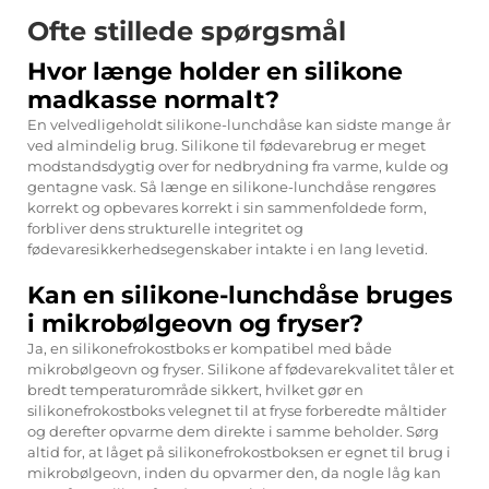
Ofte stillede spørgsmål
Hvor længe holder en silikone
madkasse normalt?
En velvedligeholdt silikone-lunchdåse kan sidste mange år
ved almindelig brug. Silikone til fødevarebrug er meget
modstandsdygtig over for nedbrydning fra varme, kulde og
gentagne vask. Så længe en silikone-lunchdåse rengøres
korrekt og opbevares korrekt i sin sammenfoldede form,
forbliver dens strukturelle integritet og
fødevaresikkerhedsegenskaber intakte i en lang levetid.
Kan en silikone-lunchdåse bruges
i mikrobølgeovn og fryser?
Ja, en silikonefrokostboks er kompatibel med både
mikrobølgeovn og fryser. Silikone af fødevarekvalitet tåler et
bredt temperaturområde sikkert, hvilket gør en
silikonefrokostboks velegnet til at fryse forberedte måltider
og derefter opvarme dem direkte i samme beholder. Sørg
altid for, at låget på silikonefrokostboksen er egnet til brug i
mikrobølgeovn, inden du opvarmer den, da nogle låg kan