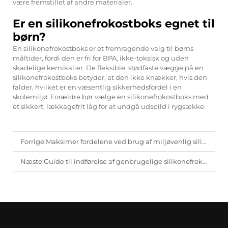
være fremstillet af andre materialer.
Er en silikonefrokostboks egnet til
børn?
En silikonefrokostboks er et fremragende valg til børns
måltider, fordi den er fri for BPA, ikke-toksisk og uden
skadelige kemikalier. De fleksible, stødfaste vægge på en
silikonefrokostboks betyder, at den ikke knækker, hvis den
falder, hvilket er en væsentlig sikkerhedsfordel i en
skolemiljø. Forældre bør vælge en silikonefrokostboks med
et sikkert, lækkagefrit låg for at undgå udspild i rygsække.
Forrige:
Maksimer fordelene ved brug af miljøvenlig silicone madkasse
Næste:
Guide til indførelse af genbrugelige silikonefrokostbokse i dag