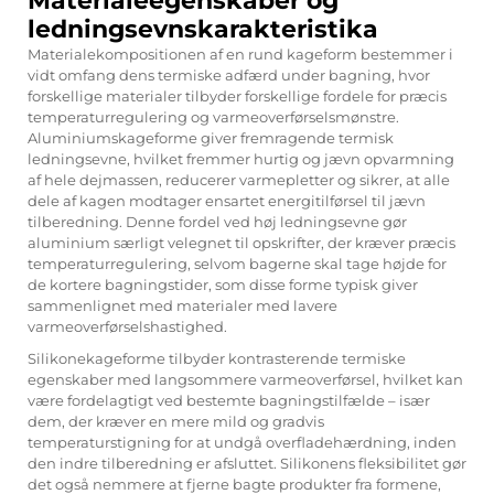
Materialeegenskaber og
ledningsevnskarakteristika
Materialekompositionen af en rund kageform bestemmer i
vidt omfang dens termiske adfærd under bagning, hvor
forskellige materialer tilbyder forskellige fordele for præcis
temperaturregulering og varmeoverførselsmønstre.
Aluminiumskageforme giver fremragende termisk
ledningsevne, hvilket fremmer hurtig og jævn opvarmning
af hele dejmassen, reducerer varmepletter og sikrer, at alle
dele af kagen modtager ensartet energitilførsel til jævn
tilberedning. Denne fordel ved høj ledningsevne gør
aluminium særligt velegnet til opskrifter, der kræver præcis
temperaturregulering, selvom bagerne skal tage højde for
de kortere bagningstider, som disse forme typisk giver
sammenlignet med materialer med lavere
varmeoverførselshastighed.
Silikonekageforme tilbyder kontrasterende termiske
egenskaber med langsommere varmeoverførsel, hvilket kan
være fordelagtigt ved bestemte bagningstilfælde – især
dem, der kræver en mere mild og gradvis
temperaturstigning for at undgå overfladehærdning, inden
den indre tilberedning er afsluttet. Silikonens fleksibilitet gør
det også nemmere at fjerne bagte produkter fra formene,