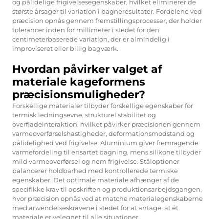
og pålidelige frigivelsesegenskaber, hvilket eliminerer de
største årsager til variation i bagneresultater. Fordelene ved
præcision opnås gennem fremstillingsprocesser, der holder
tolerancer inden for millimeter i stedet for den
centimeterbaserede variation, der er almindelig i
improviseret eller billig bagværk.
Hvordan påvirker valget af
materiale kageformens
præcisionsmuligheder?
Forskellige materialer tilbyder forskellige egenskaber for
termisk ledningsevne, strukturel stabilitet og
overfladeinteraktion, hvilket påvirker præcisionen gennem
varmeoverførselshastigheder, deformationsmodstand og
pålidelighed ved frigivelse. Aluminium giver fremragende
varmefordeling til ensartet bagning, mens silikone tilbyder
mild varmeoverførsel og nem frigivelse. Ståloptioner
balancerer holdbarhed med kontrollerede termiske
egenskaber. Det optimale materiale afhænger af de
specifikke krav til opskriften og produktionsarbejdsgangen,
hvor præcision opnås ved at matche materialegenskaberne
med anvendelseskravene i stedet for at antage, at ét
materiale er velegnet til alle situationer.