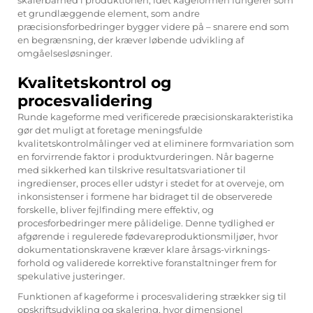
et grundlæggende element, som andre
præcisionsforbedringer bygger videre på – snarere end som
en begrænsning, der kræver løbende udvikling af
omgåelsesløsninger.
Kvalitetskontrol og
procesvalidering
Runde kageforme med verificerede præcisionskarakteristika
gør det muligt at foretage meningsfulde
kvalitetskontrolmålinger ved at eliminere formvariation som
en forvirrende faktor i produktvurderingen. Når bagerne
med sikkerhed kan tilskrive resultatsvariationer til
ingredienser, proces eller udstyr i stedet for at overveje, om
inkonsistenser i formene har bidraget til de observerede
forskelle, bliver fejlfinding mere effektiv, og
procesforbedringer mere pålidelige. Denne tydlighed er
afgørende i regulerede fødevareproduktionsmiljøer, hvor
dokumentationskravene kræver klare årsags-virknings-
forhold og validerede korrektive foranstaltninger frem for
spekulative justeringer.
Funktionen af kageforme i procesvalidering strækker sig til
opskriftsudvikling og skalering, hvor dimensionel