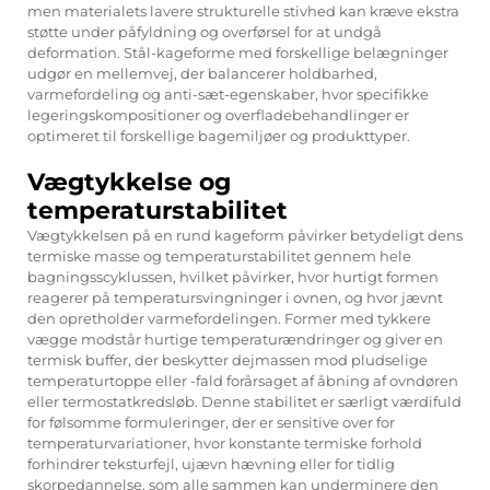
men materialets lavere strukturelle stivhed kan kræve ekstra
støtte under påfyldning og overførsel for at undgå
deformation. Stål-kageforme med forskellige belægninger
udgør en mellemvej, der balancerer holdbarhed,
varmefordeling og anti-sæt-egenskaber, hvor specifikke
legeringskompositioner og overfladebehandlinger er
optimeret til forskellige bagemiljøer og produkttyper.
Vægtykkelse og
temperaturstabilitet
Vægtykkelsen på en rund kageform påvirker betydeligt dens
termiske masse og temperaturstabilitet gennem hele
bagningsscyklussen, hvilket påvirker, hvor hurtigt formen
reagerer på temperatursvingninger i ovnen, og hvor jævnt
den opretholder varmefordelingen. Former med tykkere
vægge modstår hurtige temperaturændringer og giver en
termisk buffer, der beskytter dejmassen mod pludselige
temperaturtoppe eller -fald forårsaget af åbning af ovndøren
eller termostatkredsløb. Denne stabilitet er særligt værdifuld
for følsomme formuleringer, der er sensitive over for
temperaturvariationer, hvor konstante termiske forhold
forhindrer teksturfejl, ujævn hævning eller for tidlig
skorpedannelse, som alle sammen kan underminere den