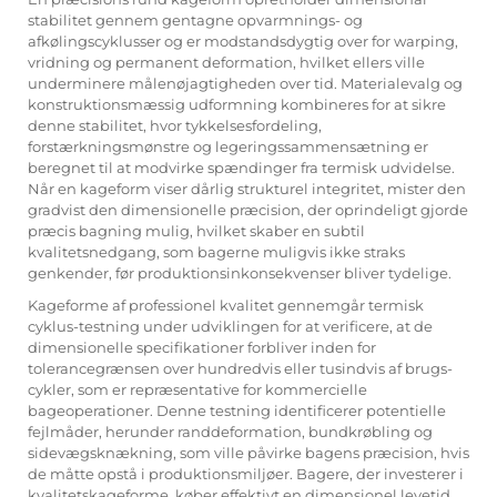
stabilitet gennem gentagne opvarmnings- og
afkølingscyklusser og er modstandsdygtig over for warping,
vridning og permanent deformation, hvilket ellers ville
underminere målenøjagtigheden over tid. Materialevalg og
konstruktionsmæssig udformning kombineres for at sikre
denne stabilitet, hvor tykkelsesfordeling,
forstærkningsmønstre og legeringssammensætning er
beregnet til at modvirke spændinger fra termisk udvidelse.
Når en kageform viser dårlig strukturel integritet, mister den
gradvist den dimensionelle præcision, der oprindeligt gjorde
præcis bagning mulig, hvilket skaber en subtil
kvalitetsnedgang, som bagerne muligvis ikke straks
genkender, før produktionsinkonsekvenser bliver tydelige.
Kageforme af professionel kvalitet gennemgår termisk
cyklus-testning under udviklingen for at verificere, at de
dimensionelle specifikationer forbliver inden for
tolerancegrænsen over hundredvis eller tusindvis af brugs-
cykler, som er repræsentative for kommercielle
bageoperationer. Denne testning identificerer potentielle
fejlmåder, herunder randdeformation, bundkrøbling og
sidevægsknækning, som ville påvirke bagens præcision, hvis
de måtte opstå i produktionsmiljøer. Bagere, der investerer i
kvalitetskageforme, køber effektivt en dimensionel levetid,