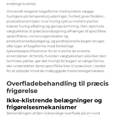
endelige kvalitet.
Omvendt reagerer kageforme med tyndere vægge
hurtigere på temperaturjusteringer, hvilket giver fordele i
produktionsmiljøer, hvor hurtig cyklus mellem partier
kræver hurtig afkøling og genopvarmning. Den optimale
vægtykkelse til præcisionsbagning afhænger af specifikke
opskriftskrav, ovnens egenskaber og
produktionsarbejdsgang, og professionelle bageri bruger
ofte lager af kageforme med forskellige
tykkelsesspecifikationer for at matche de enkelte
anvendelser. At forstå, hvordan vægtykkelsen påvirker den
termiske ydelse, gør det muligt for bageri at vælge forme,
der understøtter deres specifikke krav til præcision i stedet
for at arbejde imod de indbyggede materialeegenskaber.
Overfladebehandling til præcis
frigørelse
Ikke-klistrende belægninger og
frigørelsesmekanismer
Behandlingen af den indvendige overflade på en rund