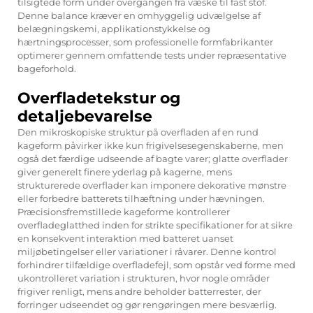
tilsigtede form under overgangen fra væske til fast stof.
Denne balance kræver en omhyggelig udvælgelse af
belægningskemi, applikationstykkelse og
hærtningsprocesser, som professionelle formfabrikanter
optimerer gennem omfattende tests under repræsentative
bageforhold.
Overfladetekstur og
detaljebevarelse
Den mikroskopiske struktur på overfladen af en rund
kageform påvirker ikke kun frigivelsesegenskaberne, men
også det færdige udseende af bagte varer; glatte overflader
giver generelt finere yderlag på kagerne, mens
strukturerede overflader kan imponere dekorative mønstre
eller forbedre batterets tilhæftning under hævningen.
Præcisionsfremstillede kageforme kontrollerer
overfladeglatthed inden for strikte specifikationer for at sikre
en konsekvent interaktion med batteret uanset
miljøbetingelser eller variationer i råvarer. Denne kontrol
forhindrer tilfældige overfladefejl, som opstår ved forme med
ukontrolleret variation i strukturen, hvor nogle områder
frigiver renligt, mens andre beholder batterrester, der
forringer udseendet og gør rengøringen mere besværlig.