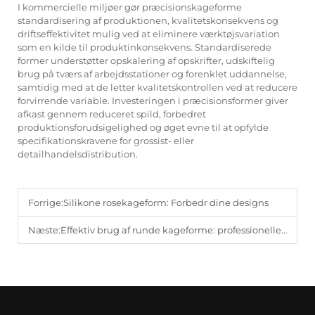
I kommercielle miljøer gør præcisionskageforme
standardisering af produktionen, kvalitetskonsekvens og
driftseffektivitet mulig ved at eliminere værktøjsvariation
som en kilde til produktinkonsekvens. Standardiserede
former understøtter opskalering af opskrifter, udskiftelig
brug på tværs af arbejdsstationer og forenklet uddannelse,
samtidig med at de letter kvalitetskontrollen ved at reducere
forvirrende variable. Investeringen i præcisionsformer giver
afkast gennem reduceret spild, forbedret
produktionsforudsigelighed og øget evne til at opfylde
specifikationskravene for grossist- eller
detailhandelsdistribution.
Forrige:
Silikone rosekageform: Forbedr dine designs
Næste:
Effektiv brug af runde kageforme: professionelle tips