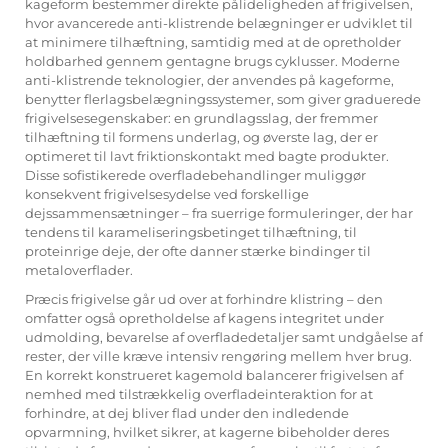
kageform bestemmer direkte pålideligheden af frigivelsen,
hvor avancerede anti-klistrende belægninger er udviklet til
at minimere tilhæftning, samtidig med at de opretholder
holdbarhed gennem gentagne brugs cyklusser. Moderne
anti-klistrende teknologier, der anvendes på kageforme,
benytter flerlagsbelægningssystemer, som giver graduerede
frigivelsesegenskaber: en grundlagsslag, der fremmer
tilhæftning til formens underlag, og øverste lag, der er
optimeret til lavt friktionskontakt med bagte produkter.
Disse sofistikerede overfladebehandlinger muliggør
konsekvent frigivelsesydelse ved forskellige
dejssammensætninger – fra suerrige formuleringer, der har
tendens til karameliseringsbetinget tilhæftning, til
proteinrige deje, der ofte danner stærke bindinger til
metaloverflader.
Præcis frigivelse går ud over at forhindre klistring – den
omfatter også opretholdelse af kagens integritet under
udmolding, bevarelse af overfladedetaljer samt undgåelse af
rester, der ville kræve intensiv rengøring mellem hver brug.
En korrekt konstrueret
kagemold
balancerer frigivelsen af
nemhed med tilstrækkelig overfladeinteraktion for at
forhindre, at dej bliver flad under den indledende
opvarmning, hvilket sikrer, at kagerne bibeholder deres