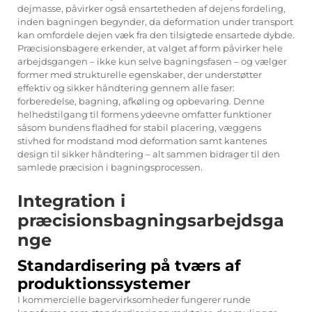
dejmasse, påvirker også ensartetheden af dejens fordeling,
inden bagningen begynder, da deformation under transport
kan omfordele dejen væk fra den tilsigtede ensartede dybde.
Præcisionsbagere erkender, at valget af form påvirker hele
arbejdsgangen – ikke kun selve bagningsfasen – og vælger
former med strukturelle egenskaber, der understøtter
effektiv og sikker håndtering gennem alle faser:
forberedelse, bagning, afkøling og opbevaring. Denne
helhedstilgang til formens ydeevne omfatter funktioner
såsom bundens fladhed for stabil placering, væggens
stivhed for modstand mod deformation samt kantenes
design til sikker håndtering – alt sammen bidrager til den
samlede præcision i bagningsprocessen.
Integration i
præcisionsbagningsarbejdsga
nge
Standardisering på tværs af
produktionssystemer
I kommercielle bagervirksomheder fungerer runde