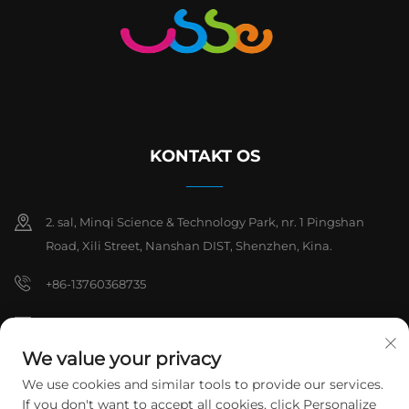
KONTAKT OS
2. sal, Minqi Science & Technology Park, nr. 1 Pingshan
Road, Xili Street, Nanshan DIST, Shenzhen, Kina.
+86-13760368735
[email protected]
We value your privacy
We use cookies and similar tools to provide our services.
Copyright © 2026 Shenzhen Hanchuan Industrial Co., Ltd. Alle
If you don't want to accept all cookies, click Personalize
rettigheder forbeholdes.
Privatlivspolitik