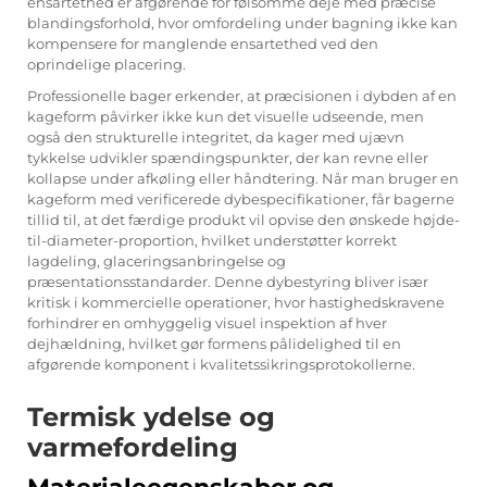
ensartethed er afgørende for følsomme deje med præcise
blandingsforhold, hvor omfordeling under bagning ikke kan
kompensere for manglende ensartethed ved den
oprindelige placering.
Professionelle bager erkender, at præcisionen i dybden af en
kageform påvirker ikke kun det visuelle udseende, men
også den strukturelle integritet, da kager med ujævn
tykkelse udvikler spændingspunkter, der kan revne eller
kollapse under afkøling eller håndtering. Når man bruger en
kageform med verificerede dybespecifikationer, får bagerne
tillid til, at det færdige produkt vil opvise den ønskede højde-
til-diameter-proportion, hvilket understøtter korrekt
lagdeling, glaceringsanbringelse og
præsentationsstandarder. Denne dybestyring bliver især
kritisk i kommercielle operationer, hvor hastighedskravene
forhindrer en omhyggelig visuel inspektion af hver
dejhældning, hvilket gør formens pålidelighed til en
afgørende komponent i kvalitetssikringsprotokollerne.
Termisk ydelse og
varmefordeling