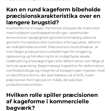
Kan en rund kageform bibeholde
præcisionskarakteristika over en
længere brugstid?
Kvalitetsforme til kager, fremstillet af passende materialer
med holdbare overfladebehandlinger, opretholder
dimensional nøjagtighed og funktionsmæssig ydeevne
gennem hundredvis eller tusindvis af brugscykler, såfremt
de vedligeholdes korrekt. Præcisionens levetid kræver, at
man følger producentens anbefalinger for rengøring,
opbevaring og håndtering for at undgå fysisk skade,
nedbrydning af belægningen eller deformation som følge af
termisk spænding. Regelmæssig inspektion for deformation,
overfladeslidtage og integritet af belægningen hjælper med
at identificere forme, der skal trækkes ud af drift, inden
præcisionen forringes på en måde, der påvirker
produktionskvaliteten.
Hvilken rolle spiller præcisionen
af kageforme i kommercielle
bagværk?