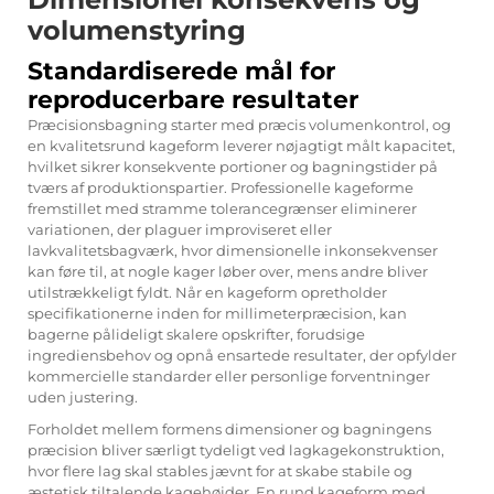
volumenstyring
Standardiserede mål for
reproducerbare resultater
Præcisionsbagning starter med præcis volumenkontrol, og
en kvalitetsrund kageform leverer nøjagtigt målt kapacitet,
hvilket sikrer konsekvente portioner og bagningstider på
tværs af produktionspartier. Professionelle kageforme
fremstillet med stramme tolerancegrænser eliminerer
variationen, der plaguer improviseret eller
lavkvalitetsbagværk, hvor dimensionelle inkonsekvenser
kan føre til, at nogle kager løber over, mens andre bliver
utilstrækkeligt fyldt. Når en kageform opretholder
specifikationerne inden for millimeterpræcision, kan
bagerne pålideligt skalere opskrifter, forudsige
ingrediensbehov og opnå ensartede resultater, der opfylder
kommercielle standarder eller personlige forventninger
uden justering.
Forholdet mellem formens dimensioner og bagningens
præcision bliver særligt tydeligt ved lagkagekonstruktion,
hvor flere lag skal stables jævnt for at skabe stabile og
æstetisk tiltalende kagehøjder. En rund kageform med