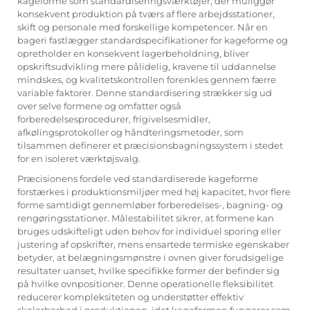
kageforme som standardiseringsværktøjer, der muliggør
konsekvent produktion på tværs af flere arbejdsstationer,
skift og personale med forskellige kompetencer. Når en
bageri fastlægger standardspecifikationer for kageforme og
opretholder en konsekvent lagerbeholdning, bliver
opskriftsudvikling mere pålidelig, kravene til uddannelse
mindskes, og kvalitetskontrollen forenkles gennem færre
variable faktorer. Denne standardisering strækker sig ud
over selve formene og omfatter også
forberedelsesprocedurer, frigivelsesmidler,
afkølingsprotokoller og håndteringsmetoder, som
tilsammen definerer et præcisionsbagningssystem i stedet
for en isoleret værktøjsvalg.
Præcisionens fordele ved standardiserede kageforme
forstærkes i produktionsmiljøer med høj kapacitet, hvor flere
forme samtidigt gennemløber forberedelses-, bagning- og
rengøringsstationer. Målestabilitet sikrer, at formene kan
bruges udskifteligt uden behov for individuel sporing eller
justering af opskrifter, mens ensartede termiske egenskaber
betyder, at belægningsmønstre i ovnen giver forudsigelige
resultater uanset, hvilke specifikke former der befinder sig
på hvilke ovnpositioner. Denne operationelle fleksibilitet
reducerer kompleksiteten og understøtter effektiv
skalerbarhed i produktionen, idet kageformen fungerer som