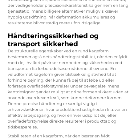
der vedligeholder præcisionskarakteristika gennem en lang
tjenestetid, mens billigere alternativer muligvis kræver
hyppig udskiftning, når deformation akkumuleres og
resultaterne bliver stadig mere uforudsigelige.
Håndteringssikkerhed og
transport sikkerhed
De strukturelle egenskaber ved en rund kageform
bestemmer også dets håndteringsstabilitet, når den er fyldt
med dej, hvilket påvirker nemheden og sikkerheden ved
transporten fra forberedelsesområderne til ovnene. En
veludformet kageform giver tilstrækkelig stivhed til at
forhindre bøjning, der kunne få dej til at løbe ud eller
forårsage overfladeforstyrrelser under bevægelse, mens
kantdesigner gør det muligt at gribe formen sikkert uden at
anvende overdreven kraft, som kunne deformere formen.
Denne præcise håndtering er særligt vigtig i
erhvervskøkkener, hvor produktionshastigheden kræver en
effektiv arbejdsgang, og hvor enhver udspildt dej eller
overfladeforstyrrelse direkte resulterer i produkttab og
tidsbesparelse.
Stabiliteten af en kageform, når den bærer en fyldt