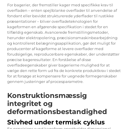
For bagerier, der fremstiller kager med specifikke krav til
overfladen – enten spejlblanke overflader til anvendelse af
fondant eller bevidst strukturerede yderflader til rustikke
præsentationer – bliver overfladeteknologien for
kageformen en afgørende specifikation i stedet for en
tilfældig egenskab. Avancerede fremstillingsmetoder,
herunder elektropolering, præcisionsmaskinbearbejdning
og kontrolleret belægningsapplikation, gør det muligt for
producenter af kageforme at levere overflader med
forudsigelige, reproducerbare egenskaber, der understøtter
præcise bageresultater. En forståelse af disse
overfladeegenskaber giver bagerierne mulighed for at
vælge den rette form ud fra de konkrete produktkrav i stedet
for at forsøge at kompensere for uegnede formegenskaber
gennem justeringer af procesparametre.
Konstruktionsmæssig
integritet og
deformationsbestandighed
Stivhed under termisk cyklus
En præcisions rund kageform opretholder dimensional