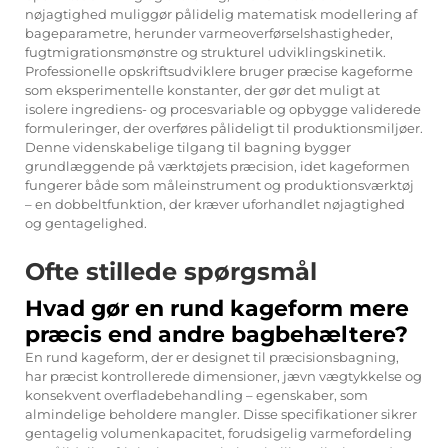
nøjagtighed muliggør pålidelig matematisk modellering af
bageparametre, herunder varmeoverførselshastigheder,
fugtmigrationsmønstre og strukturel udviklingskinetik.
Professionelle opskriftsudviklere bruger præcise kageforme
som eksperimentelle konstanter, der gør det muligt at
isolere ingrediens- og procesvariable og opbygge validerede
formuleringer, der overføres pålideligt til produktionsmiljøer.
Denne videnskabelige tilgang til bagning bygger
grundlæggende på værktøjets præcision, idet kageformen
fungerer både som måleinstrument og produktionsværktøj
– en dobbeltfunktion, der kræver uforhandlet nøjagtighed
og gentagelighed.
Ofte stillede spørgsmål
Hvad gør en rund kageform mere
præcis end andre bagbehæltere?
En rund kageform, der er designet til præcisionsbagning,
har præcist kontrollerede dimensioner, jævn vægtykkelse og
konsekvent overfladebehandling – egenskaber, som
almindelige beholdere mangler. Disse specifikationer sikrer
gentagelig volumenkapacitet, forudsigelig varmefordeling