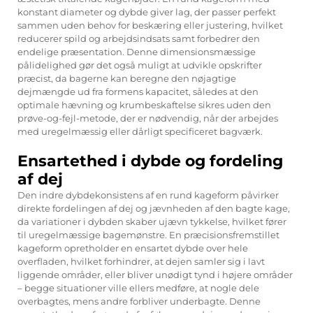
konstant diameter og dybde giver lag, der passer perfekt
sammen uden behov for beskæring eller justering, hvilket
reducerer spild og arbejdsindsats samt forbedrer den
endelige præsentation. Denne dimensionsmæssige
pålidelighed gør det også muligt at udvikle opskrifter
præcist, da bagerne kan beregne den nøjagtige
dejmængde ud fra formens kapacitet, således at den
optimale hævning og krumbeskaftelse sikres uden den
prøve-og-fejl-metode, der er nødvendig, når der arbejdes
med uregelmæssig eller dårligt specificeret bagværk.
Ensartethed i dybde og fordeling
af dej
Den indre dybdekonsistens af en rund kageform påvirker
direkte fordelingen af dej og jævnheden af den bagte kage,
da variationer i dybden skaber ujævn tykkelse, hvilket fører
til uregelmæssige bagemønstre. En præcisionsfremstillet
kageform opretholder en ensartet dybde over hele
overfladen, hvilket forhindrer, at dejen samler sig i lavt
liggende områder, eller bliver unødigt tynd i højere områder
– begge situationer ville ellers medføre, at nogle dele
overbagtes, mens andre forbliver underbagte. Denne