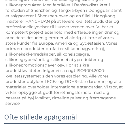
silikoneprodukter. Med fabrikker i Bao'an-distriktet i 
forstaden af Shenzhen og Tangxia-byen i Dongguan samt 
et salgscenter i Shenzhen-byen og en filial i Hongkong 
insisterer HANCHUAN på at levere kvalitetsprodukter og 
professionelle ydelser til kunder verden over. Vi har et 
kompetent projektlederhold med erfarede ingeniører og 
arbejdere; desuden glemmer vi aldrig at lære af vores 
store kunder fra Europa, Amerika og Sydøstasien. Vores 
primære produkter omfatter silikonebagværktøj, 
silikonekøkkenredskaber, silikoneisbægre, 
silikonegrydehåndtag, silikonebabyprodukter og 
silikonepromotionsgaver osv. For at sikre 
produktkvaliteten følger vi strengt ISO9001:2000-
kvalitetssystemet siden vores etablering. Alle vores 
produkter opfylder LFGB- og ROHS-standarderne, og alle 
materialer overholder internationale standarder. Vi tror, at 
vi kan opbygge et godt forretningsforhold med dig 
baseret på høj kvalitet, rimelige priser og fremragende 
service. 
Ofte stillede spørgsmål