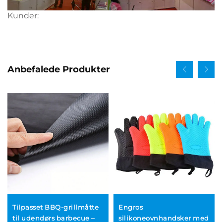
Kunder:
Anbefalede Produkter
Tilpasset BBQ-grillmåtte
Engros
mme
til udendørs barbecue –
silikoneovnhandsker med