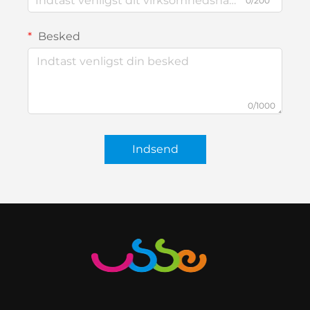
0/200
Besked
0/1000
Indsend