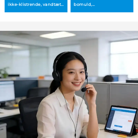
ikke-klistrende, vandtæt,
bomuld,
hedtbestandig, uden
brugerdefinerede,
PFOA, robust stof til
varmebestandige BBQ-
bagemåtter
og køkkengrillhandsker,
ekstra lange, anti-slip
grydeholder