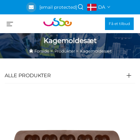
DA
[email protected]
Få et tilbud
Kagemoldesæt
Forside
>
Produkter
>
Kagemoldesæt
ALLE PRODUKTER