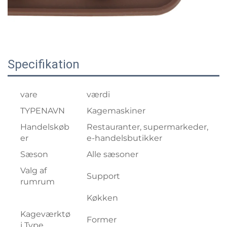
Specifikation
vare
værdi
TYPENAVN
Kagemaskiner
Handelskøb
Restauranter, supermarkeder,
er
e-handelsbutikker
Sæson
Alle sæsoner
Valg af
Support
rumrum
Køkken
Kageværktø
Former
j Type