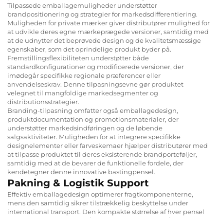
Tilpassede emballagemuligheder understøtter
brandpositionering og strategier for markedsdifferentiering.
Muligheden for private mærker giver distributører mulighed for
at udvikle deres egne mærkeprægede versioner, samtidig med
at de udnytter det beprøvede design og de kvalitetsmæssige
egenskaber, som det oprindelige produkt byder på.
Fremstillingsflexibiliteten understøtter både
standardkonfigurationer og modificerede versioner, der
imødegår specifikke regionale præferencer eller
anvendelseskrav. Denne tilpasningsevne gør produktet
velegnet til mangfoldige markedsegmenter og
distributionsstrategier.
Branding-tilpasning omfatter også emballagedesign,
produktdocumentation og promotionsmaterialer, der
understøtter markedsindføringen og de løbende
salgsaktiviteter. Muligheden for at integrere specifikke
designelementer eller farveskemaer hjælper distributører med
at tilpasse produktet til deres eksisterende brandporteføljer,
samtidig med at de bevarer de funktionelle fordele, der
kendetegner denne innovative bastingpensel.
Pakning & Logistik Support
Effektiv emballagedesign optimerer fragtkomponenterne,
mens den samtidig sikrer tilstrækkelig beskyttelse under
international transport. Den kompakte størrelse af hver pensel