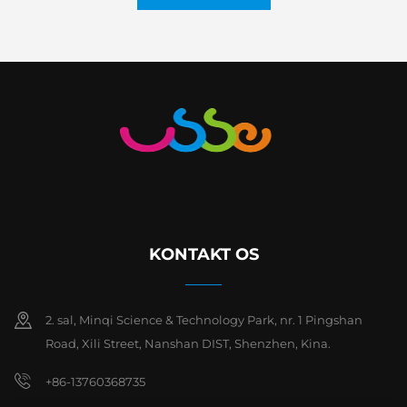
KONTAKT OS
2. sal, Minqi Science & Technology Park, nr. 1 Pingshan
Road, Xili Street, Nanshan DIST, Shenzhen, Kina.
+86-13760368735