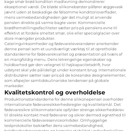
kage smør brød konditori madlavning demonstrerer
ekseptionel værdi. De bløde silikonebørster påfører æggevask
jævnt uden at beskadige de følsomme konditorioverflader,
mens varmebestandigheden gør det muligt at anvende
penslen direkte på varme bagte varer. Kommercielle
brødfremstillingssfaciliteter sætter pris på penslens evne til
effektivt at fordele smeltet smør, olie eller specialglacier over
store mængder produkter.
Cateringvirksomheder og fødevareleverandører anerkender
denne pensel som et uundværligt værktøj til at opretholde
standarderne for fødevarekvalitet og præsentation på tværs af
en mangfoldig menu. Dens letrengelige egenskaber og
holdbarhed gør den velegnet til højkapacitetsdrift, hvor
udstyret skal yde pålideligt under konstant brug. Internationale
distributører sætter især pris på de koreanske designelementer,
som afspejler samtidskulinariske tendenser på globale
markeder.
Kvalitetskontrol og overholdelse
Produktionsstandarderne for denne silikonepensel overholder
internationale fødevaresikkerhedsregler og kvalitetsmål. Det
fødevaresikre silikonmateriale opfylder strenge sikkerhedskrav
til direkte kontakt med fødevarer og sikrer dermed egnethed til
kommercielle fødevareserviceområder. Omhyggelige
testprotokoller bekræfter dens varmebestandighed,
holdbarhedsparametre og kemiske stabilitet under forskellige