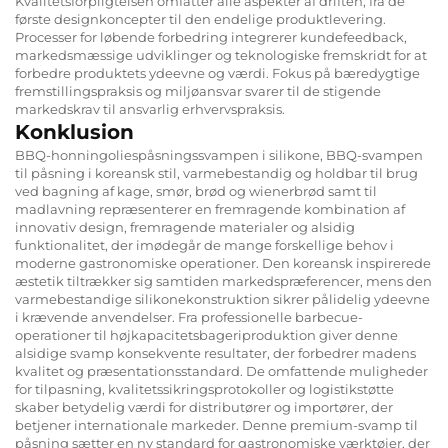
Kvalitetsforpligtelsen omfatter alle aspekter af driften, fra de
første designkoncepter til den endelige produktlevering.
Processer for løbende forbedring integrerer kundefeedback,
markedsmæssige udviklinger og teknologiske fremskridt for at
forbedre produktets ydeevne og værdi. Fokus på bæredygtige
fremstillingspraksis og miljøansvar svarer til de stigende
markedskrav til ansvarlig erhvervspraksis.
Konklusion
BBQ-honningoliespåsningssvampen i silikone, BBQ-svampen
til påsning i koreansk stil, varmebestandig og holdbar til brug
ved bagning af kage, smør, brød og wienerbrød samt til
madlavning repræsenterer en fremragende kombination af
innovativ design, fremragende materialer og alsidig
funktionalitet, der imødegår de mange forskellige behov i
moderne gastronomiske operationer. Den koreansk inspirerede
æstetik tiltrækker sig samtiden markedspræferencer, mens den
varmebestandige silikonekonstruktion sikrer pålidelig ydeevne
i krævende anvendelser. Fra professionelle barbecue-
operationer til højkapacitetsbageriproduktion giver denne
alsidige svamp konsekvente resultater, der forbedrer madens
kvalitet og præsentationsstandard. De omfattende muligheder
for tilpasning, kvalitetssikringsprotokoller og logistikstøtte
skaber betydelig værdi for distributører og importører, der
betjener internationale markeder. Denne premium-svamp til
påsning sætter en ny standard for gastronomiske værktøjer, der