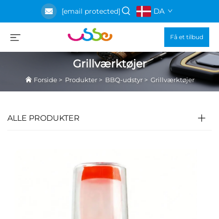
DA
[email protected]
Få et tilbud
Grillværktøjer
Forside
>
Produkter
>
BBQ-udstyr
>
Grillværktøjer
ALLE PRODUKTER