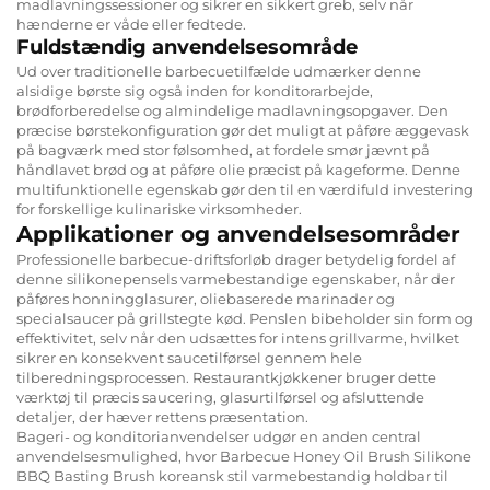
madlavningssessioner og sikrer en sikkert greb, selv når
hænderne er våde eller fedtede.
Fuldstændig anvendelsesområde
Ud over traditionelle barbecuetilfælde udmærker denne
alsidige børste sig også inden for konditorarbejde,
brødforberedelse og almindelige madlavningsopgaver. Den
præcise børstekonfiguration gør det muligt at påføre æggevask
på bagværk med stor følsomhed, at fordele smør jævnt på
håndlavet brød og at påføre olie præcist på kageforme. Denne
multifunktionelle egenskab gør den til en værdifuld investering
for forskellige kulinariske virksomheder.
Applikationer og anvendelsesområder
Professionelle barbecue-driftsforløb drager betydelig fordel af
denne silikonepensels varmebestandige egenskaber, når der
påføres honningglasurer, oliebaserede marinader og
specialsaucer på grillstegte kød. Penslen bibeholder sin form og
effektivitet, selv når den udsættes for intens grillvarme, hvilket
sikrer en konsekvent saucetilførsel gennem hele
tilberedningsprocessen. Restaurantkjøkkener bruger dette
værktøj til præcis saucering, glasurtilførsel og afsluttende
detaljer, der hæver rettens præsentation.
Bageri- og konditorianvendelser udgør en anden central
anvendelsesmulighed, hvor Barbecue Honey Oil Brush Silikone
BBQ Basting Brush koreansk stil varmebestandig holdbar til