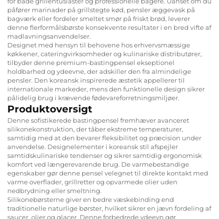
for både grillentusiaster og professionelle bagere. Uanset om du
påfører marinader på grillstegte kød, pensler æggevask på
bagværk eller fordeler smeltet smør på friskt brød, leverer
denne flerformålsbørste konsekvente resultater i en bred vifte af
madlavningsanvendelser.
Designet med hensyn til behovene hos erhvervsmæssige
køkkener, cateringvirksomheder og kulinariske distributører,
tilbyder denne premium-bastingpensel ekseptionel
holdbarhed og ydeevne, der adskiller den fra almindelige
pensler. Den koreansk inspirerede æstetik appellerer til
internationale markeder, mens den funktionelle design sikrer
pålidelig brug i krævende fødevareforretningsmiljøer.
Produktoversigt
Denne sofistikerede bastingpensel fremhæver avanceret
silikonekonstruktion, der tåber ekstreme temperaturer,
samtidig med at den bevarer fleksibilitet og præcision under
anvendelse. Designelementer i koreansk stil afspejler
samtidskulinariske tendenser og sikrer samtidig ergonomisk
komfort ved længerevarende brug. De varmebestandige
egenskaber gør denne pensel velegnet til direkte kontakt med
varme overflader, grillretter og opvarmede olier uden
nedbrydning eller smeltning.
Silikonebørsterne giver en bedre væskebinding end
traditionelle naturlige børster, hvilket sikrer en jævn fordeling af
saucer, olier og glacer. Denne forbedrede ydeevn gør