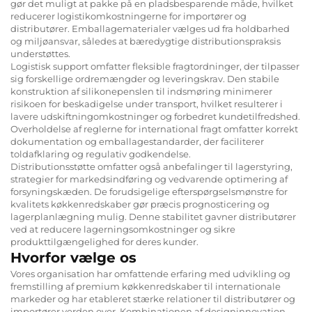
gør det muligt at pakke på en pladsbesparende måde, hvilket
reducerer logistikomkostningerne for importører og
distributører. Emballagematerialer vælges ud fra holdbarhed
og miljøansvar, således at bæredygtige distributionspraksis
understøttes.
Logistisk support omfatter fleksible fragtordninger, der tilpasser
sig forskellige ordremængder og leveringskrav. Den stabile
konstruktion af silikonepenslen til indsmøring minimerer
risikoen for beskadigelse under transport, hvilket resulterer i
lavere udskiftningomkostninger og forbedret kundetilfredshed.
Overholdelse af reglerne for international fragt omfatter korrekt
dokumentation og emballagestandarder, der faciliterer
toldafklaring og regulativ godkendelse.
Distributionsstøtte omfatter også anbefalinger til lagerstyring,
strategier for markedsindføring og vedvarende optimering af
forsyningskæden. De forudsigelige efterspørgselsmønstre for
kvalitets køkkenredskaber gør præcis prognosticering og
lagerplanlægning mulig. Denne stabilitet gavner distributører
ved at reducere lagerningsomkostninger og sikre
produkttilgængelighed for deres kunder.
Hvorfor vælge os
Vores organisation har omfattende erfaring med udvikling og
fremstilling af premium køkkenredskaber til internationale
markeder og har etableret stærke relationer til distributører og
importører verden over. Kombinationen af designinnovation,