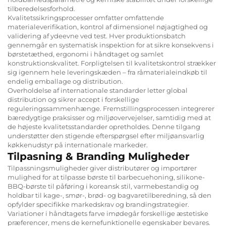
tilberedelsesforhold.
Kvalitetssikringsprocesser omfatter omfattende
materialeverifikation, kontrol af dimensionel nøjagtighed og
validering af ydeevne ved test. Hver produktionsbatch
gennemgår en systematisk inspektion for at sikre konsekvens i
børstetæthed, ergonomi i håndtaget og samlet
konstruktionskvalitet. Forpligtelsen til kvalitetskontrol strækker
sig igennem hele leveringskæden – fra råmaterialeindkøb til
endelig emballage og distribution.
Overholdelse af internationale standarder letter global
distribution og sikrer accept i forskellige
reguleringssammenhænge. Fremstillingsprocessen integrerer
bæredygtige praksisser og miljøovervejelser, samtidig med at
de højeste kvalitetsstandarder opretholdes. Denne tilgang
understøtter den stigende efterspørgsel efter miljøansvarlig
køkkenudstyr på internationale markeder.
Tilpasning & Branding Muligheder
Tilpassningsmuligheder giver distributører og importører
mulighed for at tilpasse børste til barbecuehoning, silikone-
BBQ-børste til påføring i koreansk stil, varmebestandig og
holdbar til kage-, smør-, brød- og bagvaretilberedning, så den
opfylder specifikke markedskrav og brandingstrategier.
Variationer i håndtagets farve imødegår forskellige æstetiske
præferencer, mens de kernefunktionelle egenskaber bevares.