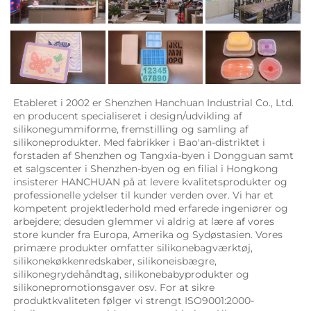
Etableret i 2002 er Shenzhen Hanchuan Industrial Co., Ltd. 
en producent specialiseret i design/udvikling af 
silikonegummiforme, fremstilling og samling af 
silikoneprodukter. Med fabrikker i Bao'an-distriktet i 
forstaden af Shenzhen og Tangxia-byen i Dongguan samt 
et salgscenter i Shenzhen-byen og en filial i Hongkong 
insisterer HANCHUAN på at levere kvalitetsprodukter og 
professionelle ydelser til kunder verden over. Vi har et 
kompetent projektlederhold med erfarede ingeniører og 
arbejdere; desuden glemmer vi aldrig at lære af vores 
store kunder fra Europa, Amerika og Sydøstasien. Vores 
primære produkter omfatter silikonebagværktøj, 
silikonekøkkenredskaber, silikoneisbægre, 
silikonegrydehåndtag, silikonebabyprodukter og 
silikonepromotionsgaver osv. For at sikre 
produktkvaliteten følger vi strengt ISO9001:2000-