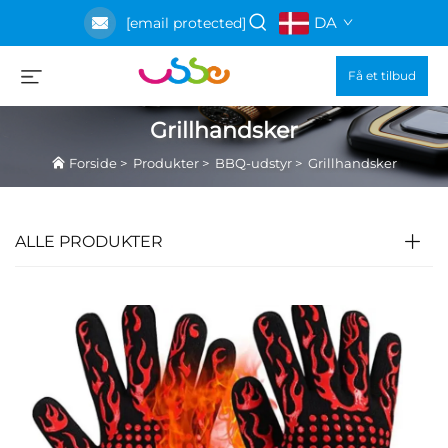
DA
[email protected]
Få et tilbud
Grillhandsker
Forside
>
Produkter
>
BBQ-udstyr
>
Grillhandsker
ALLE PRODUKTER