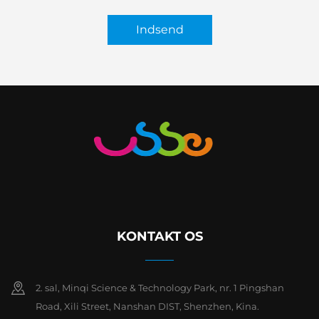
Indsend
KONTAKT OS
2. sal, Minqi Science & Technology Park, nr. 1 Pingshan
Road, Xili Street, Nanshan DIST, Shenzhen, Kina.