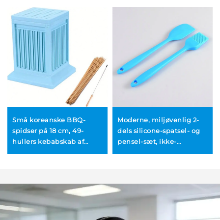
Små koreanske BBQ-
Moderne, miljøvenlig 2-
spidser på 18 cm, 49-
dels silicone-spatsel- og
hullers kebabskab af
pensel-sæt, ikke-
holdbart, miljøvenligt
klistrende, fleksibel
ABS-plast
børstepensel til bagning
og til brug ved
madlavning samt BBQ-
grillning