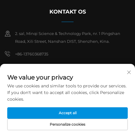
KONTAKT OS
2. sal, Minqi Science & Technology Park, nr. 1 Pingshan
Road, Xili Street, Nanshan DIST, Shenzhen, Kina.
+86-13760368735
[email protected]
We value your privacy
We use cookies and similar tools to provide our services.
Copyright © 2026 Shenzhen Hanchuan Industrial Co., Ltd. Alle
If you don't want to accept all cookies, click Personalize
rettigheder forbeholdes.
Privatlivspolitik
cookies.
Accept all
Personalize cookies
FORSIDE
PRODUKTER
E-MAIL
TELEFON