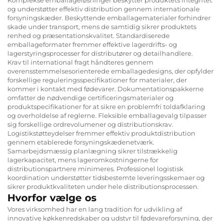
og understøtter effektiv distribution gennem internationale
forsyningskæder. Beskyttende emballagematerialer forhindrer
skade under transport, mens de samtidig sikrer produktets
renhed og præsentationskvalitet. Standardiserede
emballageformater fremmer effektive lagerdrifts- og
lagerstyringsprocesser for distributører og detailhandlere.
Krav til international fragt håndteres gennem
overensstemmelsesorienterede emballagedesigns, der opfylder
forskellige reguleringsspecifikationer for materialer, der
kommer i kontakt med fødevarer. Dokumentationspakkerne
omfatter de nødvendige certificeringsmaterialer og
produktspecifikationer for at sikre en problemfri toldafklaring
og overholdelse af reglerne. Fleksible emballagevalg tilpasser
sig forskellige ordrevolumener og distributionskrav.
Logistikstøtteydelser fremmer effektiv produktdistribution
gennem etablerede forsyningskædenetværk.
Samarbejdsmæssig planlægning sikrer tilstrækkelig
lagerkapacitet, mens lageromkostningerne for
distributionspartnere minimeres. Professionel logistisk
koordination understøtter tidsbestemte leveringsskemaer og
sikrer produktkvaliteten under hele distributionsprocessen.
Hvorfor vælge os
Vores virksomhed har en lang tradition for udvikling af
innovative køkkenredskaber og udstyr til fødevareforsyning, der