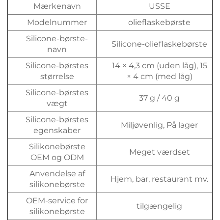
Mærkenavn
USSE
Modelnummer
olieflaskebørste
Silicone-børste-
Silicone-olieflaskebørste
navn
Silicone-børstes
14 × 4,3 cm (uden låg), 15
størrelse
× 4 cm (med låg)
Silicone-børstes
37 g / 40 g
vægt
Silicone-børstes
Miljøvenlig, På lager
egenskaber
Silikonebørste
Meget værdset
OEM og ODM
Anvendelse af
Hjem, bar, restaurant mv.
silikonebørste
OEM-service for
tilgængelig
silikonebørste