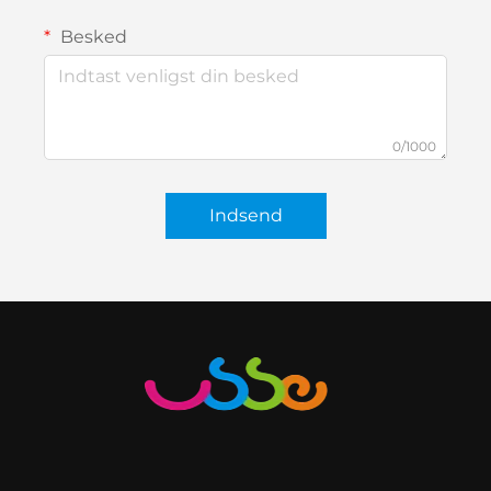
Besked
0/1000
Indsend