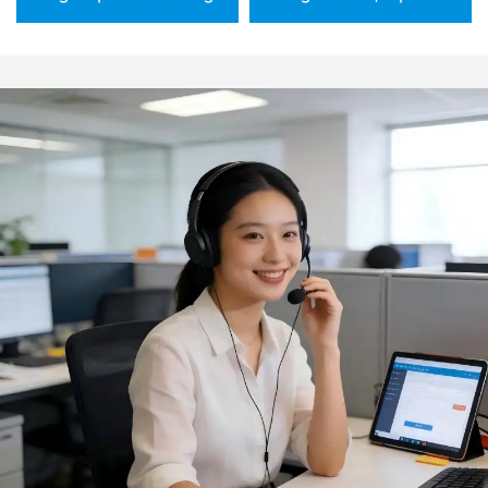
håndtag til brænde,
efter kundeønske,
komplet barbecue-
miljøvenlige,
værktøjssæt med 12 dele
temperaturbestandige
barbecue- og
steaktænger til
grossisthandel