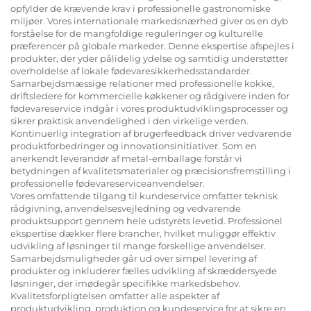
opfylder de krævende krav i professionelle gastronomiske
miljøer. Vores internationale markedsnærhed giver os en dyb
forståelse for de mangfoldige reguleringer og kulturelle
præferencer på globale markeder. Denne ekspertise afspejles i
produkter, der yder pålidelig ydelse og samtidig understøtter
overholdelse af lokale fødevaresikkerhedsstandarder.
Samarbejdsmæssige relationer med professionelle kokke,
driftsledere for kommercielle køkkener og rådgivere inden for
fødevareservice indgår i vores produktudviklingsprocesser og
sikrer praktisk anvendelighed i den virkelige verden.
Kontinuerlig integration af brugerfeedback driver vedvarende
produktforbedringer og innovationsinitiativer. Som en
anerkendt leverandør af metal-emballage forstår vi
betydningen af kvalitetsmaterialer og præcisionsfremstilling i
professionelle fødevareserviceanvendelser.
Vores omfattende tilgang til kundeservice omfatter teknisk
rådgivning, anvendelsesvejledning og vedvarende
produktsupport gennem hele udstyrets levetid. Professionel
ekspertise dækker flere brancher, hvilket muliggør effektiv
udvikling af løsninger til mange forskellige anvendelser.
Samarbejdsmuligheder går ud over simpel levering af
produkter og inkluderer fælles udvikling af skræddersyede
løsninger, der imødegår specifikke markedsbehov.
Kvalitetsforpligtelsen omfatter alle aspekter af
produktudvikling, produktion og kundeservice for at sikre en