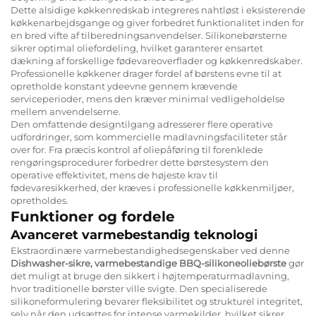
Dette alsidige køkkenredskab integreres nahtløst i eksisterende
køkkenarbejdsgange og giver forbedret funktionalitet inden for
en bred vifte af tilberedningsanvendelser. Silikonebørsterne
sikrer optimal oliefordeling, hvilket garanterer ensartet
dækning af forskellige fødevareoverflader og køkkenredskaber.
Professionelle køkkener drager fordel af børstens evne til at
opretholde konstant ydeevne gennem krævende
serviceperioder, mens den kræver minimal vedligeholdelse
mellem anvendelserne.
Den omfattende designtilgang adresserer flere operative
udfordringer, som kommercielle madlavningsfaciliteter står
over for. Fra præcis kontrol af oliepåføring til forenklede
rengøringsprocedurer forbedrer dette børstesystem den
operative effektivitet, mens de højeste krav til
fødevaresikkerhed, der kræves i professionelle køkkenmiljøer,
opretholdes.
Funktioner og fordele
Avanceret varmebestandig teknologi
Ekstraordinære varmebestandighedsegenskaber ved denne
Dishwasher-sikre, varmebestandige BBQ-silikoneoliebørste
gør
det muligt at bruge den sikkert i højtemperaturmadlavning,
hvor traditionelle børster ville svigte. Den specialiserede
silikoneformulering bevarer fleksibilitet og strukturel integritet,
selv når den udsættes for intense varmekilder, hvilket sikrer