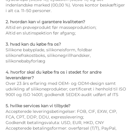
indenlandske marked (00,00 %). Vores kontor beskæftiger 
i alt ca. 11–50 personer. 
2. hvordan kan vi garantere kvaliteten? 
Altid en prøveprodukt før masseproduktion; 
Altid en slutinspektion før afgang; 
3. hvad kan du købe fra os? 
Silikone babyplade, silikoneisform, foldbar 
silikonefrakostboks, silikonegrillhandsker, 
silikonebabyforlæg 
4. hvorfor skal du købe fra os i stedet for andre 
leverandører? 
Over 23 års erfaring med OEM- og ODM-design samt 
udvikling af silikoneprodukter; certificeret i henhold til ISO 
9001 og ISO 14001; godkendt SEDEX-audit udført af ITS 
5. hvilke services kan vi tilbyde? 
Accepterede leveringsbetingelser: FOB, CIF, EXW, CIP, 
FCA, CPT, DDP, DDU, expresslevering; 
Godkendt betalingsvaluta: USD, EUR, HKD, CNY 
Accepterede betalingsformer: overførsel (T/T), PayPal, 