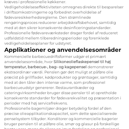
kræves i professionelle køkkener.
Vedligeholdelseseffektiviteten omregnes direkte til besparelser
i driftsomkostningerne og forbedret overholdelse af
fødevaresikkerhedsreglerne. Den strømlinede
rengøringsproces reducerer arbejdskraftsbehovet, samtidig
med at den sikrer konsekvente desinficeringsstandarder.
Professionelle fødevareværksteder drager fordel af reduceret
udfaldstid mellem tilberedningsperioder og forenklede
vedligeholdelsesplaner for udstyret.
Applikationer og anvendelsesområder
Kommercielle barbecuedriftsformer udgør et primært
anvendelsesområde, hvor
Silikoneolieflaskepensel til høj
temperatur, barbecue-, bag- og kagepensel
demonstrerer
ekstraordinær værdi. Penslen gør det muligt at påføre olie
præcist på grillflader, kødprodukter og grøntsager, samtidig
med at den tåler den intense varme, som professionel
barbecueudstyr genererer. Restaurantkæder og
cateringvirksomheder bruger disse pensler til at opretholde
konsekvente standarder for fødevarekvalitet og præsentation i
perioder med høj servicefrekvens.
Professionelle bagemiljøer drager betydelig fordel af den
præcise olieapplikationskapacitet, som dette specialiserede
penselsystem tilbyder. Konditorer og kommercielle bagerier
bruger penslen til at påføre olie, smør og glasur på forskellige
bagte varer, mens de sikrer en jævn fordeling og professionel