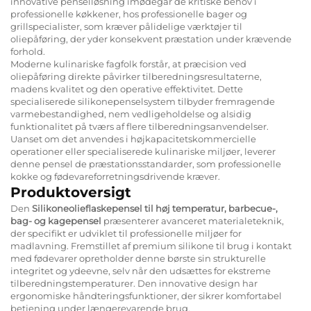
innovative penselløsning imødegår de kritiske behov i
professionelle køkkener, hos professionelle bager og
grillspecialister, som kræver pålidelige værktøjer til
oliepåføring, der yder konsekvent præstation under krævende
forhold.
Moderne kulinariske fagfolk forstår, at præcision ved
oliepåføring direkte påvirker tilberedningsresultaterne,
madens kvalitet og den operative effektivitet. Dette
specialiserede silikonepenselsystem tilbyder fremragende
varmebestandighed, nem vedligeholdelse og alsidig
funktionalitet på tværs af flere tilberedningsanvendelser.
Uanset om det anvendes i højkapacitetskommercielle
operationer eller specialiserede kulinariske miljøer, leverer
denne pensel de præstationsstandarder, som professionelle
kokke og fødevareforretningsdrivende kræver.
Produktoversigt
Den
Silikoneolieflaskepensel til høj temperatur, barbecue-,
bag- og kagepensel
præsenterer avanceret materialeteknik,
der specifikt er udviklet til professionelle miljøer for
madlavning. Fremstillet af premium silikone til brug i kontakt
med fødevarer opretholder denne børste sin strukturelle
integritet og ydeevne, selv når den udsættes for ekstreme
tilberedningstemperaturer. Den innovative design har
ergonomiske håndteringsfunktioner, der sikrer komfortabel
betjening under længerevarende brug.