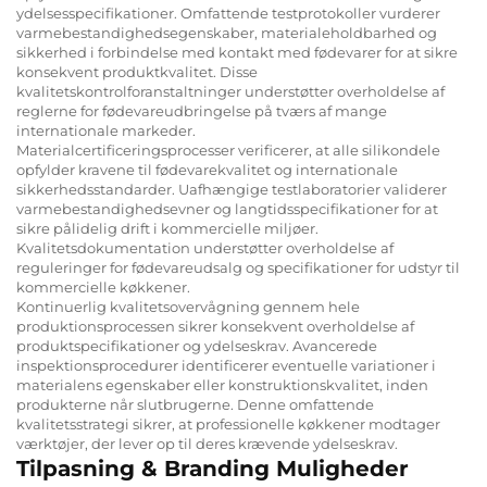
ydelsesspecifikationer. Omfattende testprotokoller vurderer
varmebestandighedsegenskaber, materialeholdbarhed og
sikkerhed i forbindelse med kontakt med fødevarer for at sikre
konsekvent produktkvalitet. Disse
kvalitetskontrolforanstaltninger understøtter overholdelse af
reglerne for fødevareudbringelse på tværs af mange
internationale markeder.
Materialcertificeringsprocesser verificerer, at alle silikondele
opfylder kravene til fødevarekvalitet og internationale
sikkerhedsstandarder. Uafhængige testlaboratorier validerer
varmebestandighedsevner og langtidsspecifikationer for at
sikre pålidelig drift i kommercielle miljøer.
Kvalitetsdokumentation understøtter overholdelse af
reguleringer for fødevareudsalg og specifikationer for udstyr til
kommercielle køkkener.
Kontinuerlig kvalitetsovervågning gennem hele
produktionsprocessen sikrer konsekvent overholdelse af
produktspecifikationer og ydelseskrav. Avancerede
inspektionsprocedurer identificerer eventuelle variationer i
materialens egenskaber eller konstruktionskvalitet, inden
produkterne når slutbrugerne. Denne omfattende
kvalitetsstrategi sikrer, at professionelle køkkener modtager
værktøjer, der lever op til deres krævende ydelseskrav.
Tilpasning & Branding Muligheder