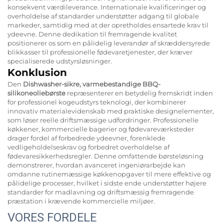
konsekvent værdileverance. Internationale kvalificeringer og
overholdelse af standarder understøtter adgang til globale
markeder, samtidig med at der opretholdes ensartede krav til
ydeevne. Denne dedikation til fremragende kvalitet
positionerer os som en pålidelig leverandør af skræddersyrede
blikkasser til professionelle fødevaretjenester, der kræver
specialiserede udstyrsløsninger.
Konklusion
Den
Dishwasher-sikre, varmebestandige BBQ-
silikoneoliebørste
repræsenterer en betydelig fremskridt inden
for professionel kogeudstyrs teknologi, der kombinerer
innovativ materialevidenskab med praktiske designelementer,
som løser reelle driftsmæssige udfordringer. Professionelle
køkkener, kommercielle bagerier og fødevareværksteder
drager fordel af forbedrede ydeevner, forenklede
vedligeholdelseskrav og forbedret overholdelse af
fødevaresikkerhedsregler. Denne omfattende børsteløsning
demonstrerer, hvordan avanceret ingeniørarbejde kan
omdanne rutinemæssige køkkenopgaver til mere effektive og
pålidelige processer, hvilket i sidste ende understøtter højere
standarder for madlavning og driftsmæssig fremragende
præstation i krævende kommercielle miljøer.
VORES FORDELE