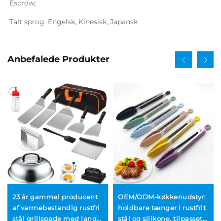
Escrow; 
Talt sprog: Engelsk, Kinesisk, Japansk   
Anbefalede Produkter
23 år gammel producent
OEM/ODM-køkkenudstyr:
af varmebestandig rustfri
holdbare tænger i rustfrit
stål grillspade med lang
stål og silikone, tilpasset