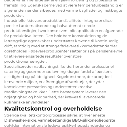
fremstilling. Egenskaberne ved at være temperaturbestandig er
afgørende, når der arbejdes med varme bagflader og friskbagte
produkter.
Industrielle fødevareproduktionsfaciliteter integrerer disse
pensler i automatiserede og halvautomatiserede
produktionslinjer, hvor konsekvent olieapplikation er afgørende
for produktkvaliteten. Den holdbare konstruktion og de
letrengelige egenskaber understøtter kravene til kontinuerlig
drift, samtidig med at strenge fødevaresikkerhedsstandarder
opretholdes. Fødevareproducenter sætter pris på penslens evne
til at levere ensartede resultater over store
produktionsmængder.
Specialiserede madlavningstilfælde, herunder professionel
catering og gourmetmadlavning, drager fordel af børstens
alsidighed og pålidelighed. Kogekunstnere, der arbejder i
krævende miljøer, er afhængige af værktøjer, der yder
konsekvent præstation og understøtter kreative
madlavningsteknikker. Dette børstesystem leverer den
nøjagtighed og holdbarhed, der kræves til avancerede
kulinariske anvendelser.
Kvalitetskontrol og overholdelse
Strenge kvalitetskontrolprocesser sikrer, at hver eneste
Dishwasher-sikre, varmebestandige BBQ-silikoneoliebørste
opfylder internationale fødevaresikkerhedsstandarder og