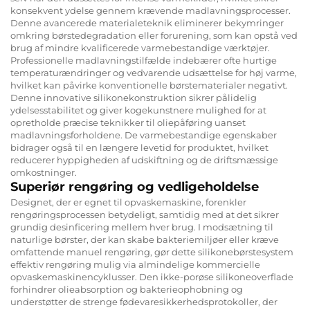
konsekvent ydelse gennem krævende madlavningsprocesser.
Denne avancerede materialeteknik eliminerer bekymringer
omkring børstedegradation eller forurening, som kan opstå ved
brug af mindre kvalificerede varmebestandige værktøjer.
Professionelle madlavningstilfælde indebærer ofte hurtige
temperaturændringer og vedvarende udsættelse for høj varme,
hvilket kan påvirke konventionelle børstematerialer negativt.
Denne innovative silikonekonstruktion sikrer pålidelig
ydelsesstabilitet og giver kogekunstnere mulighed for at
opretholde præcise teknikker til oliepåføring uanset
madlavningsforholdene. De varmebestandige egenskaber
bidrager også til en længere levetid for produktet, hvilket
reducerer hyppigheden af udskiftning og de driftsmæssige
omkostninger.
Superiør rengøring og vedligeholdelse
Designet, der er egnet til opvaskemaskine, forenkler
rengøringsprocessen betydeligt, samtidig med at det sikrer
grundig desinficering mellem hver brug. I modsætning til
naturlige børster, der kan skabe bakteriemiljøer eller kræve
omfattende manuel rengøring, gør dette silikonebørstesystem
effektiv rengøring mulig via almindelige kommercielle
opvaskemaskinencyklusser. Den ikke-porøse silikoneoverflade
forhindrer olieabsorption og bakterieophobning og
understøtter de strenge fødevaresikkerhedsprotokoller, der