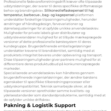
Professionelle fødevareforretningsdrift kræver ofte tilpassede
udstyrsløsninger, der svarer til deres specifikke driftsmæssige
behov og brandingskrav.
Silikoneolieflaskepensel til høj
temperatur, barbecue-, bag- og kagepensel
platformen
understøtter forskellige tilpasningsmuligheder, herunder
ændringer af håndtagdesign, farvevariationer og
størrelsesjusteringer for at opfylde unikke anvendelseskrav.
Muligheder for private labels giver distributører og
udstyrsleverandører mulighed for at tilbyde mærkeprægede
versioner af dette professionelle børstesystem til deres
kundegruppe. Brugerdefinerede emballageløsninger
understøtter kravene til brandidentitet, samtidig med at
produktets integritet bevares under opbevaring og transport.
Disse tilpasningsmuligheder giver partnere mulighed for at
differentiere deres produktudbud på konkurrenceprægede
markeder.
Specialiserede anvendelseskrav kan håndteres gennem
brugerdefinerede ingeniørløsninger, der ændrer børstens
egenskaber til specifikke tilberedningsprocesser eller
udstyrskompatibilitet. Teknisk samarbejde sikrer, at de
tilpassede versioner opretholder samme kvalitets- og
ydelsesstandarder som standardprodukterne, samtidig med at
de opfylder unikke driftskrav.
Pakning & Logistik Support
Komplekse emballageløsninger beskytter produktets integritet