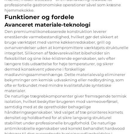
professionelle gastronomiske operationer såvel som kræsne
hjemmekokke.
Funktioner og fordele
Avanceret materiale-teknologi
Den premiumsilikonebaserede konstruktion leverer
enestående varmebestandighed, hvilket gør det sikkert at
bruge værktøjet med varme køkkenredskaber, grill og
ovnanvendelser uden at kompromittere værktøjets strukturelle
integritet. Silikonen af fødevarekvalitet bibeholder sin
fleksibilitet og sine ikke-klistrende egenskaber, selv efter
længere tids udsættelse for høje temperaturer, og sikrer
dermed konsekvent ydeevne i forskellige
madlavningssammenhænge. Dette materialevalg eliminerer
bekymringer om kemisk udvaskning eller nedbrydning, som
ofte er forbundet med mindre kvalitetsfulde syntetiske
materialer.
De naturlige trægrebkomponenter giver fremragende termisk
isolation, hvilket beskytter brugeren mod varmeoverførsel,
samtidig med at de opretholder behagelige
håndteringsegenskaber. Ved valget af træ prioriteres kornets
densitet og holdbarhed for at sikre langvarig strukturel
stabilitet under professionelle brugsforhold. De naturlige
antimikrobielle egenskaber ved korrekt behandlet hardwood
bidrager til den overordnede hygiejnevedligeholdelse i