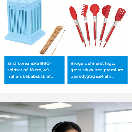
Små koreanske BBQ-
Brugerdefineret logo,
spidser på 18 cm, 49-
grossistkvalitet, premium,
hullers kebabskab af
bæredygtig sæt af 5
holdbart, miljøvenligt
stykker til madlavning,
ABS-plast
BBQ og bagning – rustfrit
stål, køkkenpænt med
låsefunktion