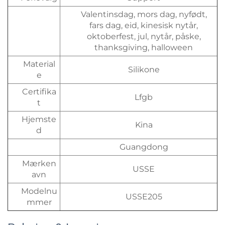
Valentinsdag, mors dag, nyfødt,
fars dag, eid, kinesisk nytår,
oktoberfest, jul, nytår, påske,
thanksgiving, halloween
Material
Silikone
e
Certifika
Lfgb
t
Hjemste
Kina
d
Guangdong
Mærken
USSE
avn
Modelnu
USSE205
mmer