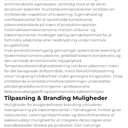
antimikrobielle egenskaber, samtidig med at de sikrer
strukturel stabilitet. Kvalitetskontrolprotokoller omfatter en
omfattende inspektion af kvæstning, fugtindhold og
overfladekvalitet for at opretholde konsekvente
ydeevnestandards på tværs af produktionspartier.
Forbindelsesmekanismerne mellem silikone- og
trækomponenter modtager særlig opmærksomhed for at
forhindre adskillelse eller nedbrydning under normale
brugsforhold.
Hver produktionsomgang gennemgår systematisk testning af
fjedermekanismens ydeevne, grebfasthedsens konsekvens og
den samlede dimensionelle nøjagtighed.
Temperaturbestandighedstestning validerer ydeevnen inden
for det beregnede driftsområde, mens fleksibilitetstestning
sikrer langvarig holdbarhed under gentagne brugscykler. Disse
omfattende kvalitetskontrolforanstaltninger understøtter
pålidelighedsforventningerne i professionelle
fødevareudsalgsdrift og kommercielle køkkenmiljøer.
Tilpasning & Branding Muligheder
Muligheder for brugerdefineret branding inkluderer
lasergravering på trækomponenter i håndtagene, hvilket giver
restauranter, cateringvirksomheder og detailforhandlere af
køkkenudstyr mulighed for at integrere deres logoer eller
brandbeskeder direkte på produktet. Den naturlige