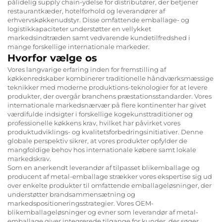
pålidelig supply chain-ydelse for distributører, der betjener
restaurantkæder, hotelforhold og leverandører af
erhvervskøkkenudstyr. Disse omfattende emballage- og
logistikkapaciteter understøtter en vellykket
markedsindtræden samt vedvarende kundetilfredshed i
mange forskellige internationale markeder.
Hvorfor vælge os
Vores langvarige erfaring inden for fremstilling af
køkkenredskaber kombinerer traditionelle håndværksmæssige
teknikker med moderne produktions-teknologier for at levere
produkter, der overgår branchens præstationsstandarder. Vores
internationale markedsnærvær på flere kontinenter har givet
værdifulde indsigter i forskellige kogekunsttraditioner og
professionelle køkkens krav, hvilket har påvirket vores
produktudviklings- og kvalitetsforbedringsinitiativer. Denne
globale perspektiv sikrer, at vores produkter opfylder de
mangfoldige behov hos internationale købere samt lokale
markedskrav.
Som en anerkendt leverandør af tilpasset blikemballage og
producent af metal-emballage strækker vores ekspertise sig ud
over enkelte produkter til omfattende emballageløsninger, der
understøtter brandsammensætning og
markedspositioneringsstrategier. Vores OEM-
blikemballageløsninger og evner som leverandør af metal-
emballage giver integrerede tilgange for kunder, der søger