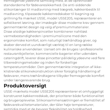
fremragende ydeevne samtidig med, at de opretholder
standarderne for fødevaresikkerhed. De anti-siddende
silikontænger til madlavning med trægreb, køkkenbestik til
madlavning, tilpassede køkkenredskaber til bagning og
grillning fra mærket USSE, model USSE205, repræsenterer en
sofistikeret løsning, der imødegår disse moderne krav gennem
gennemtænkt design og valg af premiummaterialer.
Disse alsidige køkkenpincetter kombinerer nahtløst
varmebestandigheden i premiumsilicone med den
ergonomiske komfort, som naturligt træhåndtag giver, og
skaber derved et uundværligt værktøj til en lang række
kulinariske anvendelser. Uanset om de bruges i professionelle
restaurantkjellerier, kommercielle bagerier eller udendørs
cateringdrift, leverer disse pincetter pålidelig ydeevne ved flere
tilberedningsmetoder og inden for forskellige
temperaturområder. Den gennemtænkte integration af ikke-
klistrende silikonekonstruktion sikrer forsigtig håndtering af
fødevarer, mens træhåndtagene tilbyder fremragende komfort
under længerevarende brug.
Produktoversigt
USSE-mærkets model USSE205 repræsenterer et omhyggeligt
konstrueret køkkenredskab, der prioriterer både funktionalitet
og brugeroplevelse. Silikonsammensætningen er fremstillet af
fødevarekvalitetsmaterialer, der tåler høje temperaturer,
samtidig med at de bevarer fleksibilitet og holdbarhed