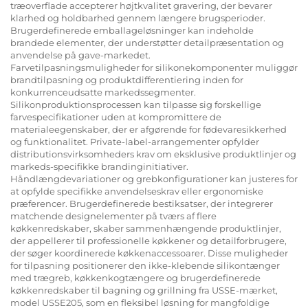
træoverflade accepterer højtkvalitet gravering, der bevarer
klarhed og holdbarhed gennem længere brugsperioder.
Brugerdefinerede emballageløsninger kan indeholde
brandede elementer, der understøtter detailpræsentation og
anvendelse på gave-markedet.
Farvetilpasningsmuligheder for silikonekomponenter muliggør
brandtilpasning og produktdifferentiering inden for
konkurrenceudsatte markedssegmenter.
Silikonproduktionsprocessen kan tilpasse sig forskellige
farvespecifikationer uden at kompromittere de
materialeegenskaber, der er afgørende for fødevaresikkerhed
og funktionalitet. Private-label-arrangementer opfylder
distributionsvirksomheders krav om eksklusive produktlinjer og
markeds-specifikke brandinginitiativer.
Håndlængdevariationer og grebkonfigurationer kan justeres for
at opfylde specifikke anvendelseskrav eller ergonomiske
præferencer. Brugerdefinerede bestiksatser, der integrerer
matchende designelementer på tværs af flere
køkkenredskaber, skaber sammenhængende produktlinjer,
der appellerer til professionelle køkkener og detailforbrugere,
der søger koordinerede køkkenaccessoarer. Disse muligheder
for tilpasning positionerer den ikke-klebende silikontænger
med trægreb, køkkenkogtængere og brugerdefinerede
køkkenredskaber til bagning og grillning fra USSE-mærket,
model USSE205, som en fleksibel løsning for mangfoldige