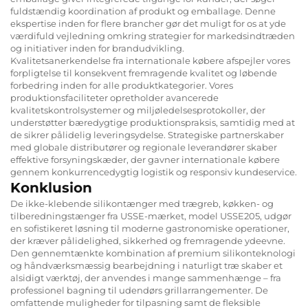
fuldstændig koordination af produkt og emballage. Denne
ekspertise inden for flere brancher gør det muligt for os at yde
værdifuld vejledning omkring strategier for markedsindtræden
og initiativer inden for brandudvikling.
Kvalitetsanerkendelse fra internationale købere afspejler vores
forpligtelse til konsekvent fremragende kvalitet og løbende
forbedring inden for alle produktkategorier. Vores
produktionsfaciliteter opretholder avancerede
kvalitetskontrolsystemer og miljøledelsesprotokoller, der
understøtter bæredygtige produktionspraksis, samtidig med at
de sikrer pålidelig leveringsydelse. Strategiske partnerskaber
med globale distributører og regionale leverandører skaber
effektive forsyningskæder, der gavner internationale købere
gennem konkurrencedygtig logistik og responsiv kundeservice.
Konklusion
De ikke-klebende silikontænger med trægreb, køkken- og
tilberedningstænger fra USSE-mærket, model USSE205, udgør
en sofistikeret løsning til moderne gastronomiske operationer,
der kræver pålidelighed, sikkerhed og fremragende ydeevne.
Den gennemtænkte kombination af premium silikonteknologi
og håndværksmæssig bearbejdning i naturligt træ skaber et
alsidigt værktøj, der anvendes i mange sammenhænge – fra
professionel bagning til udendørs grillarrangementer. De
omfattende muligheder for tilpasning samt de fleksible