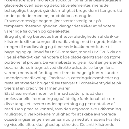
glacerede overflader og dekorative elementer, mens de
behagelige trægreb gør det muligt at bruge dem i længere tid
under perioder med høj produktionsmængde.
Erhvervsmæssige bagemiljøer sætter særlig pris på
temperaturbestandigheden, der gør det sikker at håndtere
varer lige fra ovnen og køleraketter.
Brug af grill og barbecue fremhæver alsidigheden af de ikke-
klistrende silikontænger til madlavning med trægreb, køkken-
tænger til madlavning og tilpassede køkkenredskaber til
bagning og grillmad fra USSE-mærket, model USSE205, da de
lige så effektivt kan håndtere både bløde grøntsager og større
portioner af protein. De varmebestandige silikontængers ender
bevarer deres integritet ved direkte udsættelse for grillens
varme, mens træhåndtagene sikrer behagelig kontrol under
udendørs madlavning. Foodtrucks, cateringvirksomheder og
restaurantkæder bruger disse tænger til konsekvent ydelse på
tværs af en bred vifte af menuvarer.
Etablissementer inden for finmad sætter pris på den
professionelle fremtoning og pålidelige funktionalitet, som
disse tangsæt leverer under opsætning og præsentation af
mad. Den præcise kontrol, som den ergonomiske udformning
muliggør, giver kokkene mulighed for at skabe avancerede
opsætningsarrangementer, samtidig med at madens kvalitet
og visuelle tiltrækkelighed opretholdes. De anti-klistrende