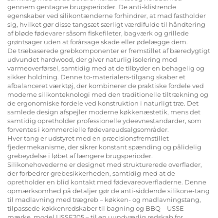
gennem gentagne brugsperioder. De anti-klistrende
egenskaber ved silikontænderne forhindrer, at mad fastholder
sig, hvilket gør disse tangsæt særligt værdifulde til håndtering
af bløde fødevarer såsom fiskefileter, bagværk og grillede
grøntsager uden at forårsage skade eller ødelægge dem.
De træbaserede grebkomponenter er fremstillet af bæredygtigt
udvundet hardwood, der giver naturlig isolering mod
varmeoverførsel, samtidig med at de tilbyder en behagelig og
sikker holdning. Denne to-materialers-tilgang skaber et
afbalanceret værktøj, der kombinerer de praktiske fordele ved
moderne silikonteknologi med den traditionelle tiltrækning og
de ergonomiske fordele ved konstruktion i naturligt træ. Det
samlede design afspejler moderne køkkenæstetik, mens det
samtidig opretholder professionelle ydeevnestandarder, som
forventes i kommercielle fødevareudsalgsområder.
Hver tang er udstyret med en præcisionsfremstillet
fjedermekanisme, der sikrer konstant spænding og pålidelig
grebeydelse i løbet af længere brugsperioder.
Silikonehovederne er designet med strukturerede overflader,
der forbedrer grebesikkerheden, samtidig med at de
opretholder en blid kontakt med fødevareoverfladerne. Denne
opmærksomhed på detaljer gør de anti-siddende silikone-tang
til madlavning med trægreb – køkken- og madlavningstang,
tilpassede køkkenredskaber til bagning og BBQ – USSE-
mærke, model USSE205 – til en uundværlig redskab for