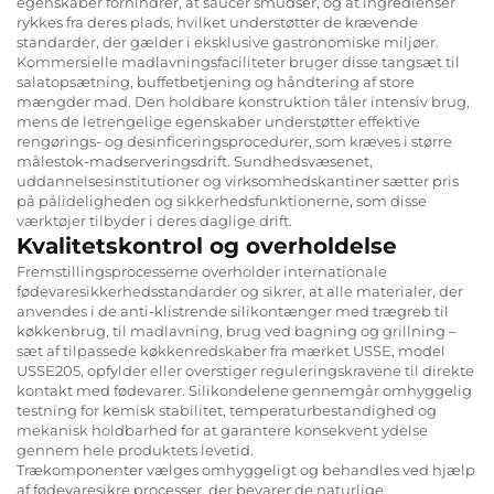
egenskaber forhindrer, at saucer smudser, og at ingredienser
rykkes fra deres plads, hvilket understøtter de krævende
standarder, der gælder i eksklusive gastronomiske miljøer.
Kommersielle madlavningsfaciliteter bruger disse tangsæt til
salatopsætning, buffetbetjening og håndtering af store
mængder mad. Den holdbare konstruktion tåler intensiv brug,
mens de letrengelige egenskaber understøtter effektive
rengørings- og desinficeringsprocedurer, som kræves i større
målestok-madserveringsdrift. Sundhedsvæsenet,
uddannelsesinstitutioner og virksomhedskantiner sætter pris
på pålideligheden og sikkerhedsfunktionerne, som disse
værktøjer tilbyder i deres daglige drift.
Kvalitetskontrol og overholdelse
Fremstillingsprocesserne overholder internationale
fødevaresikkerhedsstandarder og sikrer, at alle materialer, der
anvendes i de anti-klistrende silikontænger med trægreb til
køkkenbrug, til madlavning, brug ved bagning og grillning –
sæt af tilpassede køkkenredskaber fra mærket USSE, model
USSE205, opfylder eller overstiger reguleringskravene til direkte
kontakt med fødevarer. Silikondelene gennemgår omhyggelig
testning for kemisk stabilitet, temperaturbestandighed og
mekanisk holdbarhed for at garantere konsekvent ydelse
gennem hele produktets levetid.
Trækomponenter vælges omhyggeligt og behandles ved hjælp
af fødevaresikre processer, der bevarer de naturlige