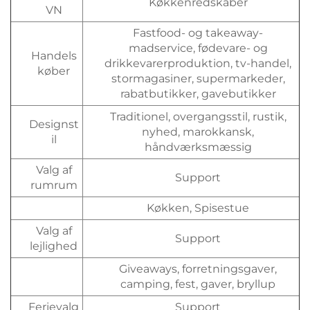
Køkkenredskaber
VN
Fastfood- og takeaway-
madservice, fødevare- og
Handels
drikkevarerproduktion, tv-handel,
køber
stormagasiner, supermarkeder,
rabatbutikker, gavebutikker
Traditionel, overgangsstil, rustik,
Designst
nyhed, marokkansk,
il
håndværksmæssig
Valg af
Support
rumrum
Køkken, Spisestue
Valg af
Support
lejlighed
Giveaways, forretningsgaver,
camping, fest, gaver, bryllup
Ferievalg
Support