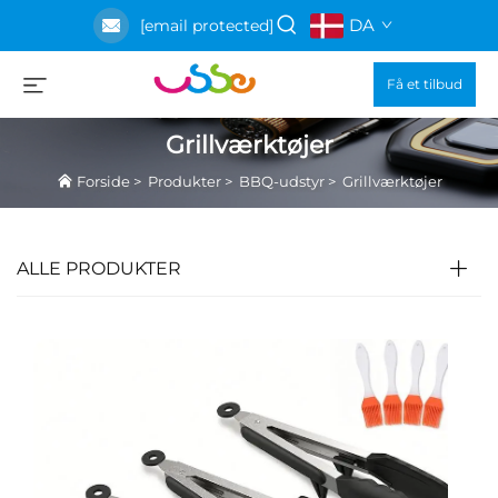
DA
[email protected]
Få et tilbud
Grillværktøjer
Forside
>
Produkter
>
BBQ-udstyr
>
Grillværktøjer
ALLE PRODUKTER