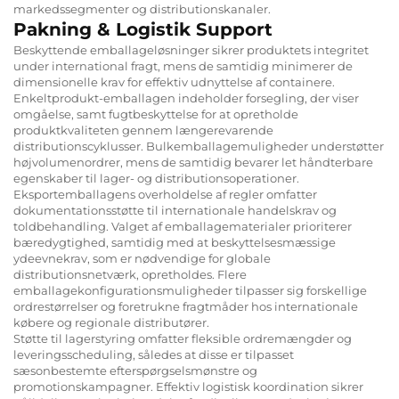
markedssegmenter og distributionskanaler.
Pakning & Logistik Support
Beskyttende emballageløsninger sikrer produktets integritet
under international fragt, mens de samtidig minimerer de
dimensionelle krav for effektiv udnyttelse af containere.
Enkeltprodukt-emballagen indeholder forsegling, der viser
omgåelse, samt fugtbeskyttelse for at opretholde
produktkvaliteten gennem længerevarende
distributionscyklusser. Bulkemballagemuligheder understøtter
højvolumenordrer, mens de samtidig bevarer let håndterbare
egenskaber til lager- og distributionsoperationer.
Eksportemballagens overholdelse af regler omfatter
dokumentationsstøtte til internationale handelskrav og
toldbehandling. Valget af emballagematerialer prioriterer
bæredygtighed, samtidig med at beskyttelsesmæssige
ydeevnekrav, som er nødvendige for globale
distributionsnetværk, opretholdes. Flere
emballagekonfigurationsmuligheder tilpasser sig forskellige
ordrestørrelser og foretrukne fragtmåder hos internationale
købere og regionale distributører.
Støtte til lagerstyring omfatter fleksible ordremængder og
leveringsscheduling, således at disse er tilpasset
sæsonbestemte efterspørgselsmønstre og
promotionskampagner. Effektiv logistisk koordination sikrer