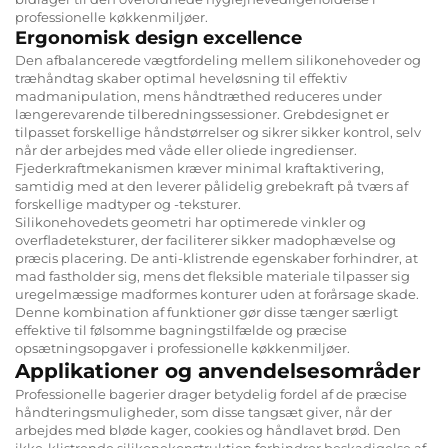
professionelle køkkenmiljøer.
Ergonomisk design excellence
Den afbalancerede vægtfordeling mellem silikonehoveder og
træhåndtag skaber optimal heveløsning til effektiv
madmanipulation, mens håndtræthed reduceres under
længerevarende tilberedningssessioner. Grebdesignet er
tilpasset forskellige håndstørrelser og sikrer sikker kontrol, selv
når der arbejdes med våde eller oliede ingredienser.
Fjederkraftmekanismen kræver minimal kraftaktivering,
samtidig med at den leverer pålidelig grebekraft på tværs af
forskellige madtyper og -teksturer.
Silikonehovedets geometri har optimerede vinkler og
overfladeteksturer, der faciliterer sikker madophævelse og
præcis placering. De anti-klistrende egenskaber forhindrer, at
mad fastholder sig, mens det fleksible materiale tilpasser sig
uregelmæssige madformes konturer uden at forårsage skade.
Denne kombination af funktioner gør disse tænger særligt
effektive til følsomme bagningstilfælde og præcise
opsætningsopgaver i professionelle køkkenmiljøer.
Applikationer og anvendelsesområder
Professionelle bagerier drager betydelig fordel af de præcise
håndteringsmuligheder, som disse tangsæt giver, når der
arbejdes med bløde kager, cookies og håndlavet brød. Den
ikke-klistrende silikonekonstruktion forhindrer beskadigelse af