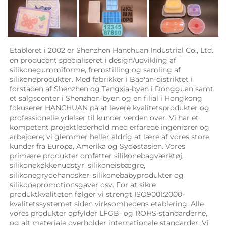
Etableret i 2002 er Shenzhen Hanchuan Industrial Co., Ltd. 
en producent specialiseret i design/udvikling af 
silikonegummiforme, fremstilling og samling af 
silikoneprodukter. Med fabrikker i Bao'an-distriktet i 
forstaden af Shenzhen og Tangxia-byen i Dongguan samt 
et salgscenter i Shenzhen-byen og en filial i Hongkong 
fokuserer HANCHUAN på at levere kvalitetsprodukter og 
professionelle ydelser til kunder verden over. Vi har et 
kompetent projektlederhold med erfarede ingeniører og 
arbejdere; vi glemmer heller aldrig at lære af vores store 
kunder fra Europa, Amerika og Sydøstasien. Vores 
primære produkter omfatter silikonebagværktøj, 
silikonekøkkenudstyr, silikoneisbægre, 
silikonegrydehandsker, silikonebabyprodukter og 
silikonepromotionsgaver osv. For at sikre 
produktkvaliteten følger vi strengt ISO9001:2000-
kvalitetssystemet siden virksomhedens etablering. Alle 
vores produkter opfylder LFGB- og ROHS-standarderne, 
og alt materiale overholder internationale standarder. Vi 