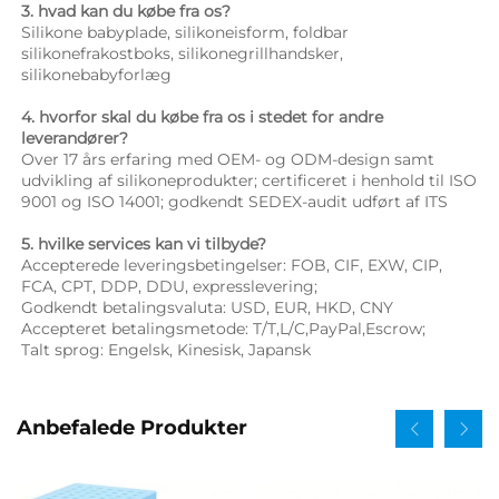
3. hvad kan du købe fra os? 
Silikone babyplade, silikoneisform, foldbar 
silikonefrakostboks, silikonegrillhandsker, 
silikonebabyforlæg 
4. hvorfor skal du købe fra os i stedet for andre 
leverandører? 
Over 17 års erfaring med OEM- og ODM-design samt 
udvikling af silikoneprodukter; certificeret i henhold til ISO 
9001 og ISO 14001; godkendt SEDEX-audit udført af ITS 
5. hvilke services kan vi tilbyde? 
Accepterede leveringsbetingelser: FOB, CIF, EXW, CIP, 
FCA, CPT, DDP, DDU, expresslevering; 
Godkendt betalingsvaluta: USD, EUR, HKD, CNY 
Accepteret betalingsmetode: T/T,L/C,PayPal,Escrow; 
Talt sprog: Engelsk, Kinesisk, Japansk   
Anbefalede Produkter