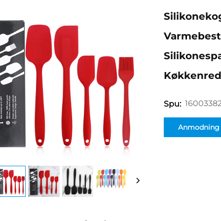
Silikoneko
Varmebesta
Silikonesp
Køkkenred
1600338
Spu:
Anmodning