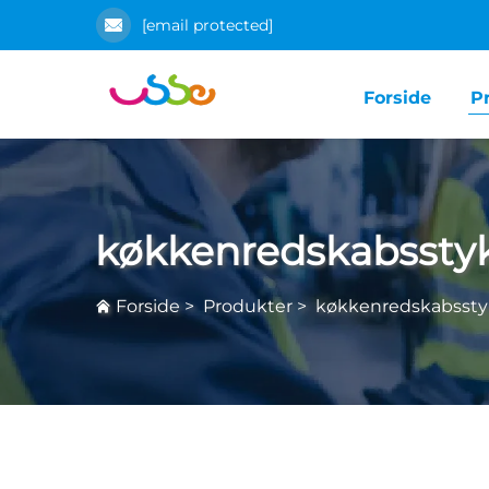
[email protected]
Forside
P
køkkenredskabssty
Forside
>
Produkter
>
køkkenredskabsst