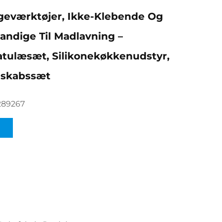
geværktøjer, Ikke-Klebende Og
ndige Til Madlavning –
atulæsæt, Silikonekøkkenudstyr,
skabssæt
289267