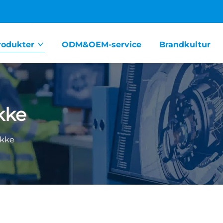
rodukter
ODM&OEM-service
Brandkultur
kke
ykke