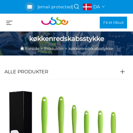
DA
[email protected]
Få et tilbud
køkkenredskabsstykke
Forside
>
Produkter
>
køkkenredskabsstykke
ALLE PRODUKTER