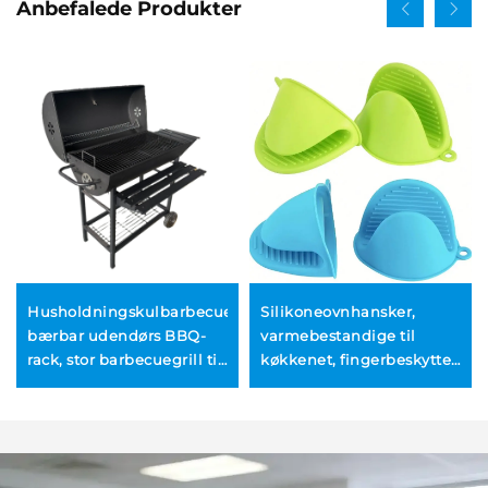
Anbefalede Produkter
Husholdningskulbarbecuegrill,
Silikoneovnhansker,
bærbar udendørs BBQ-
varmebestandige til
rack, stor barbecuegrill til
køkkenet, fingerbeskytter,
terrasseplade
grydeholder til
madlavning, bagning og
bbq, varmebestandige
køkkenhansker