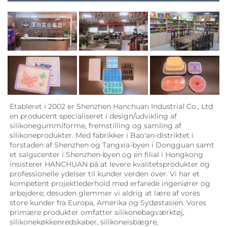
Etableret i 2002 er Shenzhen Hanchuan Industrial Co., Ltd. 
en producent specialiseret i design/udvikling af 
silikonegummiforme, fremstilling og samling af 
silikoneprodukter. Med fabrikker i Bao'an-distriktet i 
forstaden af Shenzhen og Tangxia-byen i Dongguan samt 
et salgscenter i Shenzhen-byen og en filial i Hongkong 
insisterer HANCHUAN på at levere kvalitetsprodukter og 
professionelle ydelser til kunder verden over. Vi har et 
kompetent projektlederhold med erfarede ingeniører og 
arbejdere; desuden glemmer vi aldrig at lære af vores 
store kunder fra Europa, Amerika og Sydøstasien. Vores 
primære produkter omfatter silikonebagværktøj, 
silikonekøkkenredskaber, silikoneisbægre, 