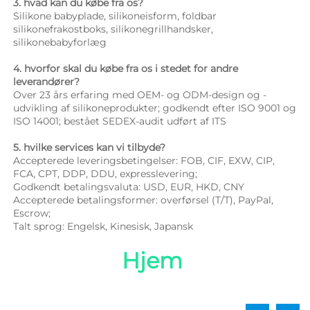
3. hvad kan du købe fra os? 
Silikone babyplade, silikoneisform, foldbar 
silikonefrakostboks, silikonegrillhandsker, 
silikonebabyforlæg 
4. hvorfor skal du købe fra os i stedet for andre 
leverandører? 
Over 23 års erfaring med OEM- og ODM-design og -
udvikling af silikoneprodukter; godkendt efter ISO 9001 og 
ISO 14001; bestået SEDEX-audit udført af ITS 
5. hvilke services kan vi tilbyde? 
Accepterede leveringsbetingelser: FOB, CIF, EXW, CIP, 
FCA, CPT, DDP, DDU, expresslevering; 
Godkendt betalingsvaluta: USD, EUR, HKD, CNY 
Accepterede betalingsformer: overførsel (T/T), PayPal, 
Escrow; 
Talt sprog: Engelsk, Kinesisk, Japansk   
Hjem 