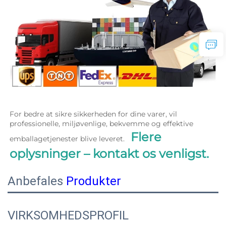
For bedre at sikre sikkerheden for dine varer, vil 
professionelle, miljøvenlige, bekvemme og effektive 
Flere 
emballagetjenester blive leveret.   
oplysninger – kontakt os venligst. 
Anbefales
Produkter
VIRKSOMHEDSPROFIL