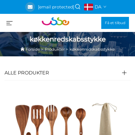
DA
[email protected]
Få et tilbud
køkkenredskabsstykke
Forside
>
Produkter
>
køkkenredskabsstykke
ALLE PRODUKTER