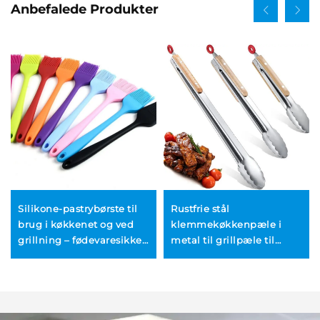
Anbefalede Produkter
Silikone-pastrybørste til
Rustfrie stål
brug i køkkenet og ved
klemmekøkkenpæle i
grillning – fødevaresikker,
metal til grillpæle til
holdbar, genbrugelig og
grillning af mad
miljøvenlig til påføring af
olie og smør samt til
bagning af pastri