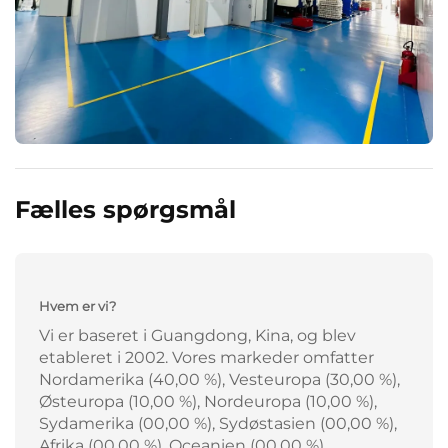
Fælles spørgsmål
Hvem er vi?
Vi er baseret i Guangdong, Kina, og blev
etableret i 2002. Vores markeder omfatter
Nordamerika (40,00 %), Vesteuropa (30,00 %),
Østeuropa (10,00 %), Nordeuropa (10,00 %),
Sydamerika (00,00 %), Sydøstasien (00,00 %),
Afrika (00,00 %), Oceanien (00,00 %),