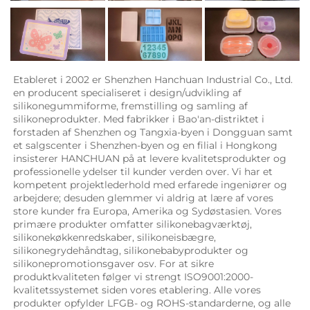
Etableret i 2002 er Shenzhen Hanchuan Industrial Co., Ltd. 
en producent specialiseret i design/udvikling af 
silikonegummiforme, fremstilling og samling af 
silikoneprodukter. Med fabrikker i Bao'an-distriktet i 
forstaden af Shenzhen og Tangxia-byen i Dongguan samt 
et salgscenter i Shenzhen-byen og en filial i Hongkong 
insisterer HANCHUAN på at levere kvalitetsprodukter og 
professionelle ydelser til kunder verden over. Vi har et 
kompetent projektlederhold med erfarede ingeniører og 
arbejdere; desuden glemmer vi aldrig at lære af vores 
store kunder fra Europa, Amerika og Sydøstasien. Vores 
primære produkter omfatter silikonebagværktøj, 
silikonekøkkenredskaber, silikoneisbægre, 
silikonegrydehåndtag, silikonebabyprodukter og 
silikonepromotionsgaver osv. For at sikre 
produktkvaliteten følger vi strengt ISO9001:2000-
kvalitetssystemet siden vores etablering. Alle vores 
produkter opfylder LFGB- og ROHS-standarderne, og alle 