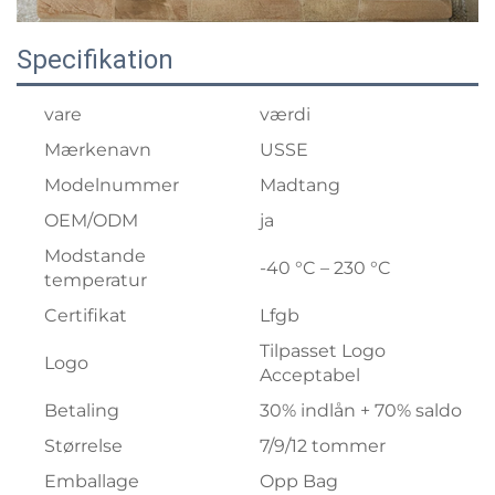
Specifikation
vare
værdi
Mærkenavn
USSE
Modelnummer
Madtang
OEM/ODM
ja
Modstande
-40 °C – 230 °C
temperatur
Certifikat
Lfgb
Tilpasset Logo
Logo
Acceptabel
Betaling
30% indlån + 70% saldo
Størrelse
7/9/12 tommer
Emballage
Opp Bag