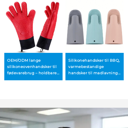
OEM/ODM lange
Silikonehandsker til BBQ,
silikoneovenhandsker til
varmebestandige
fødevarebrug – holdbare,
handsker til madlavning,
varme- og glatresistente
vandtætte, lange
BBQ- og grillhandsker
ovnhandsker