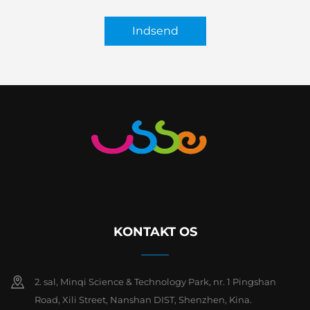
Indsend
KONTAKT OS
2. sal, Minqi Science & Technology Park, nr. 1 Pingshan
Road, Xili Street, Nanshan DIST, Shenzhen, Kina.