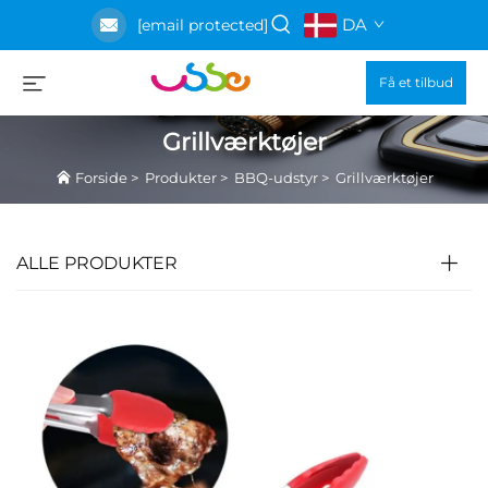
DA
[email protected]
Få et tilbud
Grillværktøjer
Forside
>
Produkter
>
BBQ-udstyr
>
Grillværktøjer
ALLE PRODUKTER