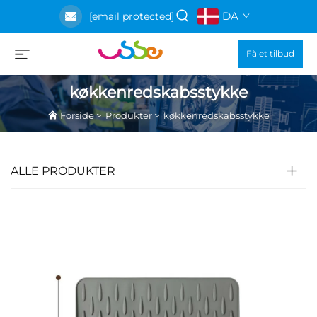
DA
[email protected]
Få et tilbud
køkkenredskabsstykke
Forside
>
Produkter
>
køkkenredskabsstykke
ALLE PRODUKTER