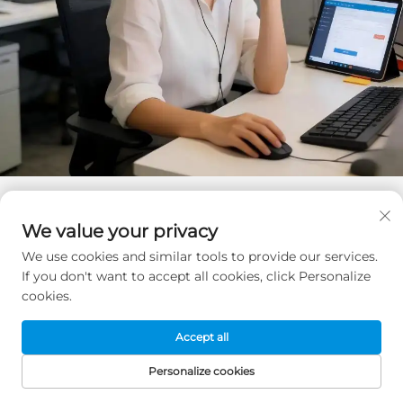
Få et gratis tilbud
We value your privacy
Vores repræsentant vil kontakte dig snart.
We use cookies and similar tools to provide our services.
If you don't want to accept all cookies, click Personalize
cookies.
E-mail
0/100
Accept all
Personalize cookies
Navn
FORSIDE
PRODUKTER
E-MAIL
TELEFON