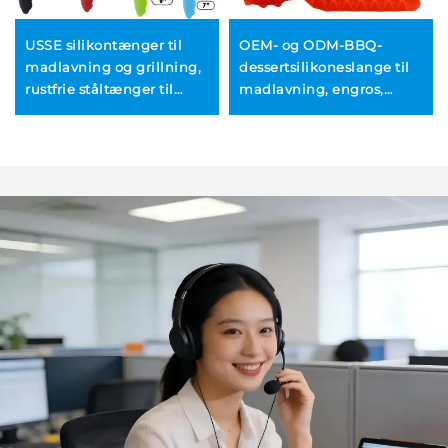
USSE silikontænger til
OEM- og ODM-BBQ-
madlavning og grillning,
dessertsilikoneslange til
rustfrie ståltænger til
madlavning, engros,
køkken og BBQ
bagemåtte i
pyramideform, ikke-
klistrende
pandeunderlag, tilpasset
madlavnings- og
bagepapir til køkken