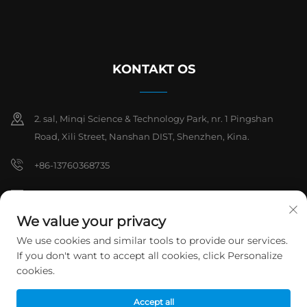
KONTAKT OS
2. sal, Minqi Science & Technology Park, nr. 1 Pingshan
Road, Xili Street, Nanshan DIST, Shenzhen, Kina.
+86-13760368735
[email protected]
We value your privacy
We use cookies and similar tools to provide our services.
Copyright © 2026 Shenzhen Hanchuan Industrial Co., Ltd. Alle
If you don't want to accept all cookies, click Personalize
rettigheder forbeholdes.
Privatlivspolitik
cookies.
Accept all