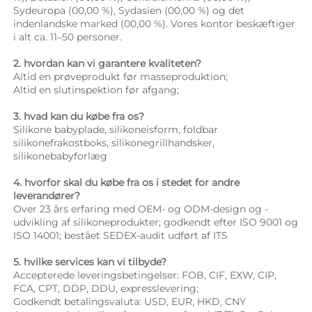
Sydeuropa (00,00 %), Sydasien (00,00 %) og det 
indenlandske marked (00,00 %). Vores kontor beskæftiger 
i alt ca. 11–50 personer. 
2. hvordan kan vi garantere kvaliteten? 
Altid en prøveprodukt før masseproduktion; 
Altid en slutinspektion før afgang; 
3. hvad kan du købe fra os? 
Silikone babyplade, silikoneisform, foldbar 
silikonefrakostboks, silikonegrillhandsker, 
silikonebabyforlæg 
4. hvorfor skal du købe fra os i stedet for andre 
leverandører? 
Over 23 års erfaring med OEM- og ODM-design og -
udvikling af silikoneprodukter; godkendt efter ISO 9001 og 
ISO 14001; bestået SEDEX-audit udført af ITS 
5. hvilke services kan vi tilbyde? 
Accepterede leveringsbetingelser: FOB, CIF, EXW, CIP, 
FCA, CPT, DDP, DDU, expresslevering; 
Godkendt betalingsvaluta: USD, EUR, HKD, CNY 