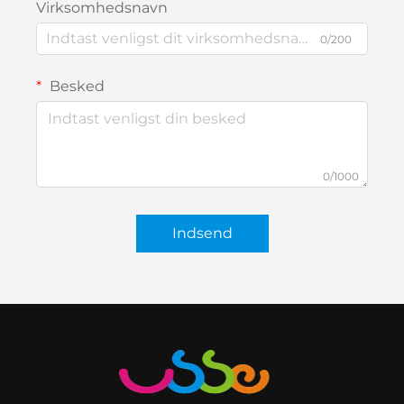
Virksomhedsnavn
0/200
Besked
0/1000
Indsend