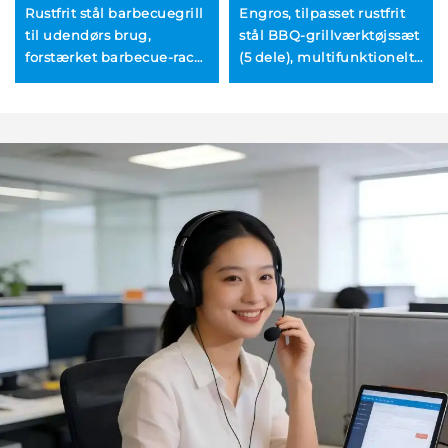
Rustfrit stål barbecuegrill
Engros, tilpasset rustfrit
til udendørs brug,
stål BBQ-grillværktøjssæt
forstærket barbecue-rack
(5 dele), multifunktionelt,
til hjemmebrug,
holdbart: grillgaffel,
kulbaseret barbecuegrill
madtænger og oliepensel
til udendørs brug,
udendørs redskaber til
kulgrillning