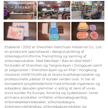
Etableret i 2002 er Shenzhen Hanchuan Industrial Co., Ltd. 
en producent specialiseret i design/udvikling af 
silikonegummiforme, fremstilling og samling af 
silikoneprodukter. Med fabrikker i Bao'an-distriktet i 
forstaden af Shenzhen og Tangxia-byen i Dongguan samt 
et salgscenter i Shenzhen-byen og en filial i Hongkong 
insisterer HANCHUAN på at levere kvalitetsprodukter og 
professionelle ydelser til kunder verden over. Vi har et 
kompetent projektlederhold med erfarede ingeniører og 
arbejdere; desuden glemmer vi aldrig at lære af vores 
store kunder fra Europa, Amerika og Sydøstasien. Vores 
primære produkter omfatter silikonebagværktøj, 
silikonekøkkenredskaber, silikoneisbægre, 
silikonegrydehåndtag, silikonebabyprodukter og 