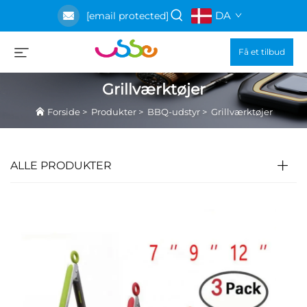
DA
[email protected]
Få et tilbud
Grillværktøjer
Forside
>
Produkter
>
BBQ-udstyr
>
Grillværktøjer
ALLE PRODUKTER