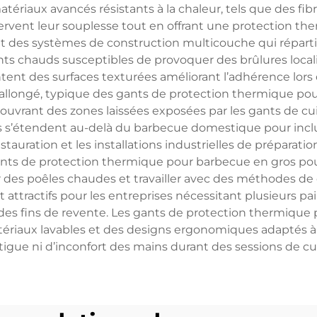
riaux avancés résistants à la chaleur, tels que des fib
servent leur souplesse tout en offrant une protection the
des systèmes de construction multicouche qui répartis
points chauds susceptibles de provoquer des brûlures loc
nt des surfaces texturées améliorant l’adhérence lors d
rs allongé, typique des gants de protection thermique po
ouvrant des zones laissées exposées par les gants de cu
s’étendent au-delà du barbecue domestique pour inclur
tauration et les installations industrielles de préparatio
gants de protection thermique pour barbecue en gros pour 
r des poêles chaudes et travailler avec des méthodes de
t attractifs pour les entreprises nécessitant plusieurs pa
à des fins de revente. Les gants de protection thermique
ériaux lavables et des designs ergonomiques adaptés à d
igue ni d’inconfort des mains durant des sessions de cu