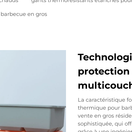
 chauds
gants thermorésistants étanches pou
 barbecue en gros
Technologi
protection
multicouc
La caractéristique 
thermique pour bar
vente en gros résid
sophistiquée, qui of
grâce à une ingénie