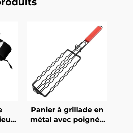
roduits
e
Panier à grillade en
ieur
métal avec poignée
sson
en bois pour usage