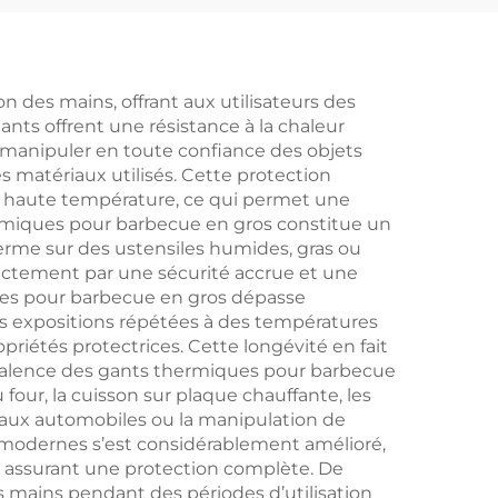
bois
extérieur, filet
our
antiadhésif pour la
que
grillade de hot-dogs
 des mains, offrant aux utilisateurs des
gants offrent une résistance à la chaleur
aire
et de saucisses, outil
e manipuler en toute confiance des objets
un
multifonctionnel de
s matériaux utilisés. Cette protection
 à haute température, ce qui permet une
ine à
barbecue pour le
hermiques pour barbecue en gros constitue un
is
camping
ferme sur des ustensiles humides, gras ou
rectement par une sécurité accrue et une
ques pour barbecue en gros dépasse
des expositions répétées à des températures
priétés protectrices. Cette longévité en fait
valence des gants thermiques pour barbecue
four, la cuisson sur plaque chauffante, les
ravaux automobiles ou la manipulation de
 modernes s’est considérablement amélioré,
en assurant une protection complète. De
s mains pendant des périodes d’utilisation