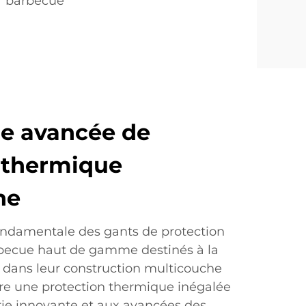
r barbecue
e avancée de
 thermique
he
fondamentale des gants de protection
becue haut de gamme destinés à la
e dans leur construction multicouche
fre une protection thermique inégalée
rie innovante et aux avancées des