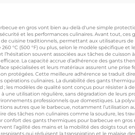
 ensemble de
au charbon de 
ecue au charbon
en extérieur p
bois pour usage
usage domesti
ecue en gros vont bien au-delà d'une simple protection
 sécurité et les performances culinaires. Avant tout, ces 
domestique
comprend une p
de cuisine traditionnels, permettant aux utilisateurs d
mprenant des
de pinces et 
60 °C (500 °F) ou plus, selon le modèle spécifique et le
et l’hésitation souvent associées aux tâches de cuisson
ces, un couteau
couteau de cuis
s efficace. La capacité accrue d’adhérence des gants t
uisine à manche
manche en bo
face spécialisées et leurs matériaux assurent une prise 
 non protégées. Cette meilleure adhérence se traduit di
ois, une spatule
s opérations culinaires. La durabilité des gants thermi
 une fourchette
d ; les modèles de qualité sont conçus pour résister à 
 une utilisation régulière, sans dégradation de leurs pro
nvironnements professionnels que domestiques. La poly
tions autres que le barbecue, notamment l’utilisation au 
 voire des tâches non culinaires comme la soudure, les t
eur confort des gants thermiques pour barbecue en gros
ent l’agilité des mains et la mobilité des doigts tout 
pirants qui réduisent la transpiration et le malaise de