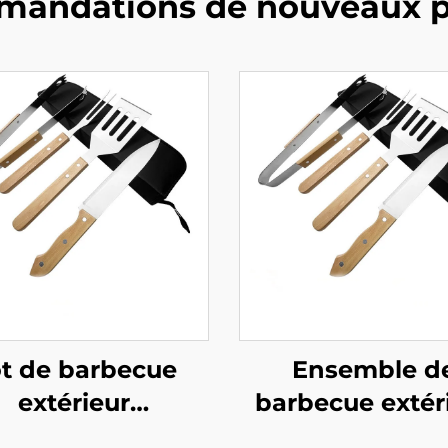
andations de nouveaux p
t de barbecue
Ensemble d
extérieur
barbecue extér
onnalisé en gros
adapté à la cui