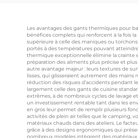
au charbon,
:
personnalisable et
barb
vendu en gros,
de 
Les avantages des gants thermiques pour barb
bénéfices complets qui renforcent à la fois la
comprenant des
supérieure à celle des maniques ou torchons 
ustensiles de
co
portés à des températures pouvant atteindre 2
thermique exceptionnelle élimine la crainte 
barbecue durables et
pin
préparation des aliments plus précise et plu
réutilisables,
de c
autre avantage majeur : leurs textures de sur
lisses, qui glisseraient autrement des mains
notamment des
en b
réduction des risques d’accidents pendant le
fourchettes à
et
largement celle des gants de cuisine standar
extrêmes, à de nombreux cycles de lavage et à
barbecue
un investissement rentable tant dans les e
en gros leur permet de remplir plusieurs fonc
activités de plein air telles que le camping,
matériaux chauds dans des ateliers. Le fact
grâce à des designs ergonomiques qui préserv
nombreux modèles intègrent des matériaux res