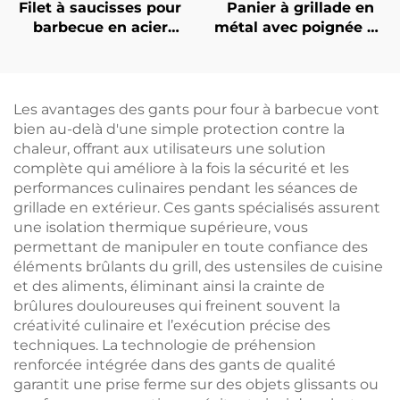
Filet à saucisses pour
Panier à grillade en
barbecue en acier
métal avec poignée en
inoxydable 304, grille
bois pour usage
détachable pour hot-
extérieur, filet
dogs, filet pliable et
antiadhésif pour la
portable pour
grillade de hot-dogs et
Les avantages des gants pour four à barbecue vont
barbecue avec pince
de saucisses, outil
bien au-delà d'une simple protection contre la
multifonctionnel de
chaleur, offrant aux utilisateurs une solution
barbecue pour le
complète qui améliore à la fois la sécurité et les
camping
performances culinaires pendant les séances de
grillade en extérieur. Ces gants spécialisés assurent
une isolation thermique supérieure, vous
permettant de manipuler en toute confiance des
éléments brûlants du grill, des ustensiles de cuisine
et des aliments, éliminant ainsi la crainte de
brûlures douloureuses qui freinent souvent la
créativité culinaire et l’exécution précise des
techniques. La technologie de préhension
renforcée intégrée dans des gants de qualité
garantit une prise ferme sur des objets glissants ou