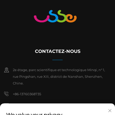
CONTACTEZ-NOUS
2e étage, parc scientifique et technologique Minqi, n° 1,
rue Pingshan, rue Xili, district de Nanshan, Shenzhen,
Chine.
+86-13760368735
[email protected]