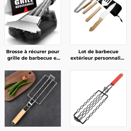
Brosse à récurer pour
Lot de barbecue
grille de barbecue et
extérieur personnalisé
four,
en gros : ensemble de
multifonctionnelle,
barbecue au charbon
durable et réutilisable,
de bois pour usage
avec manche en acier
domestique
inoxydable et
comprenant des
plastique, outil pour
pinces, un couteau de
barbecue et four
cuisine à manche en
bois, une spatule et
une fourchette