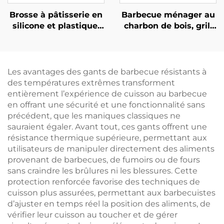
Brosse à pâtisserie en
Barbecue ménager au
silicone et plastique,
charbon de bois, grill
résistante à la chaleur,
extérieur portable,
antiadhésive, de haute
grand barbecue, grille
qualité, pour le
pour terrasse
barbecue au charbon
Les avantages des gants de barbecue résistants à
de bois, ustensile de
des températures extrêmes transforment
cuisine pour
entièrement l’expérience de cuisson au barbecue
badigeonner les
en offrant une sécurité et une fonctionnalité sans
aliments avec des
précédent, que les maniques classiques ne
sauces
sauraient égaler. Avant tout, ces gants offrent une
résistance thermique supérieure, permettant aux
utilisateurs de manipuler directement des aliments
provenant de barbecues, de fumoirs ou de fours
sans craindre les brûlures ni les blessures. Cette
protection renforcée favorise des techniques de
cuisson plus assurées, permettant aux barbecuistes
d’ajuster en temps réel la position des aliments, de
vérifier leur cuisson au toucher et de gérer