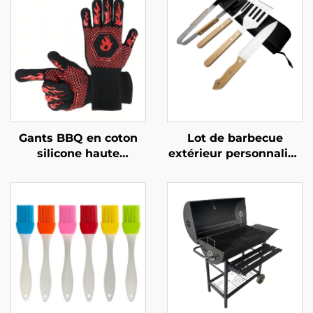
Gants BBQ en coton
Lot de barbecue
silicone haute
extérieur personnalisé
résistance à la chaleur
en gros : ensemble de
USSE, best-seller,
barbecue au charbon
maniques ignifuges
de bois pour usage
avec isolation
domestique
thermique, certifiés
comprenant des
LFGB
pinces, un couteau de
cuisine à manche en
bois, une spatule et
une fourchette