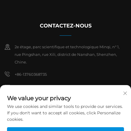
CONTACTEZ-NOUS
2e étage, parc scientifique et technologique Minqi, n° 1,
rue Pingshan, rue Xili, district de Nanshan, Shenzhen,
Chine.
+86-13760368735
[email protected]
We value your privacy
We use cookies and similar tools to provide our services.
Droits d'auteur © 2026 Shenzhen Hanchuan Industrial Co., Ltd. Tous
If you don't want to accept all cookies, click Personalize
droits réservés.
Politique de confidentialité
cookies.