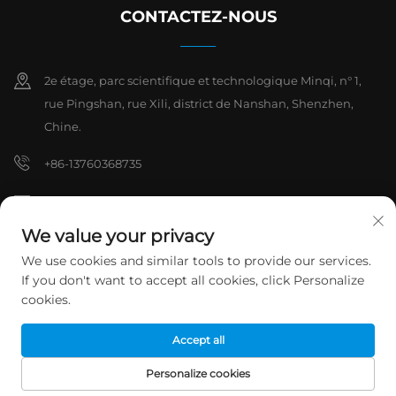
CONTACTEZ-NOUS
2e étage, parc scientifique et technologique Minqi, n° 1,
rue Pingshan, rue Xili, district de Nanshan, Shenzhen,
Chine.
+86-13760368735
[email protected]
We value your privacy
We use cookies and similar tools to provide our services.
Droits d'auteur © 2026 Shenzhen Hanchuan Industrial Co., Ltd. Tous
If you don't want to accept all cookies, click Personalize
droits réservés.
Politique de confidentialité
cookies.
Accept all
Personalize cookies