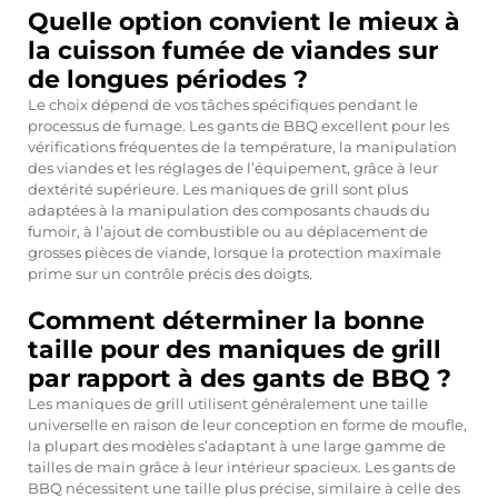
Quelle option convient le mieux à
la cuisson fumée de viandes sur
de longues périodes ?
Le choix dépend de vos tâches spécifiques pendant le
processus de fumage. Les gants de BBQ excellent pour les
vérifications fréquentes de la température, la manipulation
des viandes et les réglages de l’équipement, grâce à leur
dextérité supérieure. Les maniques de grill sont plus
adaptées à la manipulation des composants chauds du
fumoir, à l’ajout de combustible ou au déplacement de
grosses pièces de viande, lorsque la protection maximale
prime sur un contrôle précis des doigts.
Comment déterminer la bonne
taille pour des maniques de grill
par rapport à des gants de BBQ ?
Les maniques de grill utilisent généralement une taille
universelle en raison de leur conception en forme de moufle,
la plupart des modèles s’adaptant à une large gamme de
tailles de main grâce à leur intérieur spacieux. Les gants de
BBQ nécessitent une taille plus précise, similaire à celle des