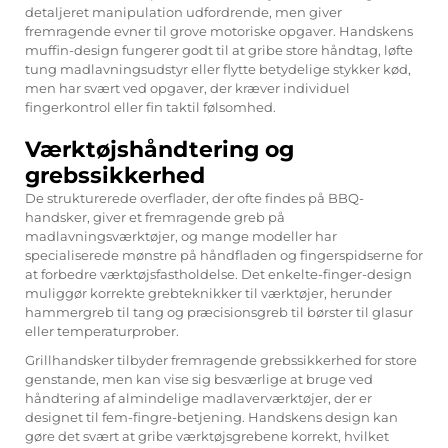
detaljeret manipulation udfordrende, men giver
fremragende evner til grove motoriske opgaver. Handskens
muffin-design fungerer godt til at gribe store håndtag, løfte
tung madlavningsudstyr eller flytte betydelige stykker kød,
men har svært ved opgaver, der kræver individuel
fingerkontrol eller fin taktil følsomhed.
Værktøjshåndtering og
grebssikkerhed
De strukturerede overflader, der ofte findes på BBQ-
handsker, giver et fremragende greb på
madlavningsværktøjer, og mange modeller har
specialiserede mønstre på håndfladen og fingerspidserne for
at forbedre værktøjsfastholdelse. Det enkelte-finger-design
muliggør korrekte grebteknikker til værktøjer, herunder
hammergreb til tang og præcisionsgreb til børster til glasur
eller temperaturprober.
Grillhandsker tilbyder fremragende grebssikkerhed for store
genstande, men kan vise sig besværlige at bruge ved
håndtering af almindelige madlaverværktøjer, der er
designet til fem-fingre-betjening. Handskens design kan
gøre det svært at gribe værktøjsgrebene korrekt, hvilket