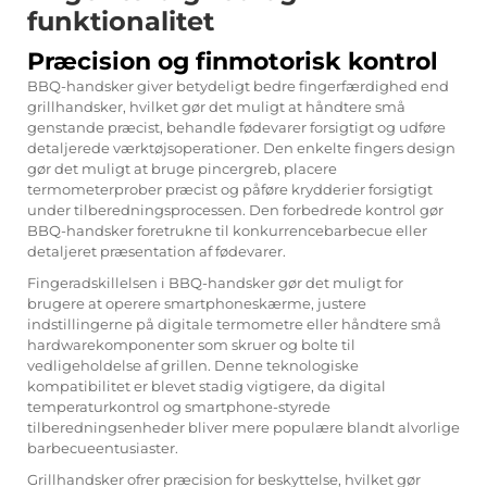
funktionalitet
Præcision og finmotorisk kontrol
BBQ-handsker giver betydeligt bedre fingerfærdighed end
grillhandsker, hvilket gør det muligt at håndtere små
genstande præcist, behandle fødevarer forsigtigt og udføre
detaljerede værktøjsoperationer. Den enkelte fingers design
gør det muligt at bruge pincergreb, placere
termometerprober præcist og påføre krydderier forsigtigt
under tilberedningsprocessen. Den forbedrede kontrol gør
BBQ-handsker foretrukne til konkurrencebarbecue eller
detaljeret præsentation af fødevarer.
Fingeradskillelsen i BBQ-handsker gør det muligt for
brugere at operere smartphoneskærme, justere
indstillingerne på digitale termometre eller håndtere små
hardwarekomponenter som skruer og bolte til
vedligeholdelse af grillen. Denne teknologiske
kompatibilitet er blevet stadig vigtigere, da digital
temperaturkontrol og smartphone-styrede
tilberedningsenheder bliver mere populære blandt alvorlige
barbecueentusiaster.
Grillhandsker ofrer præcision for beskyttelse, hvilket gør