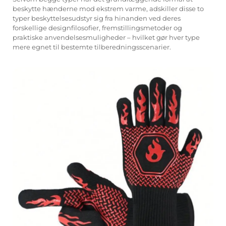
beskytte hænderne mod ekstrem varme, adskiller disse to
typer beskyttelsesudstyr sig fra hinanden ved deres
forskellige designfilosofier, fremstillingsmetoder og
praktiske anvendelsesmuligheder – hvilket gør hver type
mere egnet til bestemte tilberedningsscenarier.