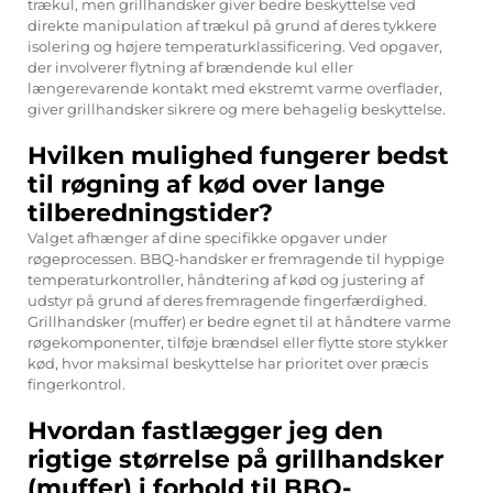
trækul, men grillhandsker giver bedre beskyttelse ved
direkte manipulation af trækul på grund af deres tykkere
isolering og højere temperaturklassificering. Ved opgaver,
der involverer flytning af brændende kul eller
længerevarende kontakt med ekstremt varme overflader,
giver grillhandsker sikrere og mere behagelig beskyttelse.
Hvilken mulighed fungerer bedst
til røgning af kød over lange
tilberedningstider?
Valget afhænger af dine specifikke opgaver under
røgeprocessen. BBQ-handsker er fremragende til hyppige
temperaturkontroller, håndtering af kød og justering af
udstyr på grund af deres fremragende fingerfærdighed.
Grillhandsker (muffer) er bedre egnet til at håndtere varme
røgekomponenter, tilføje brændsel eller flytte store stykker
kød, hvor maksimal beskyttelse har prioritet over præcis
fingerkontrol.
Hvordan fastlægger jeg den
rigtige størrelse på grillhandsker
(muffer) i forhold til BBQ-