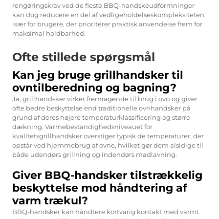
rengøringskrav ved de fleste BBQ-handskeudformninger
kan dog reducere en del af vedligeholdelseskompleksiteten,
især for brugere, der prioriterer praktisk anvendelse frem for
maksimal holdbarhed.
Ofte stillede spørgsmål
Kan jeg bruge grillhandsker til
ovntilberedning og bagning?
Ja, grillhandsker virker fremragende til brug i ovn og giver
ofte bedre beskyttelse end traditionelle ovnhandsker på
grund af deres højere temperaturklassificering og større
dækning. Varmebestandighedsniveauet for
kvalitetsgrillhandsker overstiger typisk de temperaturer, der
opstår ved hjemmebrug af ovne, hvilket gør dem alsidige til
både udendørs grillning og indendørs madlavning.
Giver BBQ-handsker tilstrækkelig
beskyttelse mod håndtering af
varm trækul?
BBQ-handsker kan håndtere kortvarig kontakt med varmt