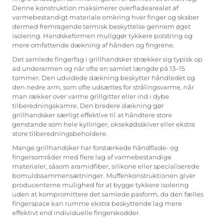
Denne konstruktion maksimerer overfladearealet af
varmebestandigt materiale omkring hver finger og skaber
dermed fremragende termisk beskyttelse gennem øget
isolering. Handskeformen muliggør tykkere polstring og
mere omfattende dækning af hånden og fingrene.
Det samlede fingerfag i grillhandsker strækker sig typisk op
ad underarmen og når ofte en samlet længde på 13–15
tommer. Den udvidede dækning beskytter håndledet og
den nedre arm, som ofte udsættes for strålingsvarme, når
man rækker over varme grillgitter eller ind i dybe
tilberedningskamre. Den bredere dækning gør
grillhandsker særligt effektive til at håndtere store
genstande som hele kyllinger, oksekødsskiver eller ekstra
store tilberedningsbeholdere.
Mange grillhandsker har forstærkede håndflade- og
fingersområder med flere lag af varmebestandige
materialer, såsom aramidfiber, silikone eller specialiserede
bomuldssammensætninger. Muffenkonstruktionen giver
producenterne mulighed for at bygge tykkere isolering
uden at kompromittere det samlede pasform, da den fælles
fingerspace kan rumme ekstra beskyttende lag mere
effektivt end individuelle fingerskodder.