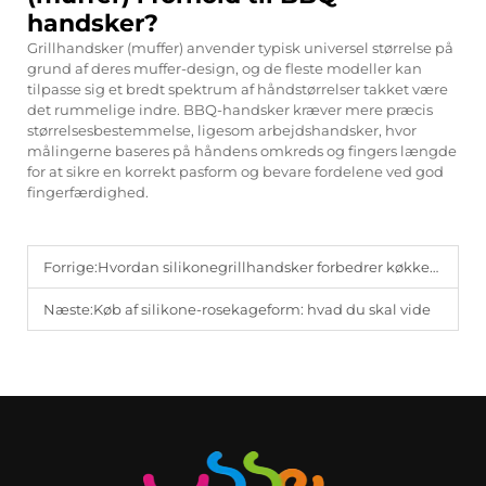
handsker?
Grillhandsker (muffer) anvender typisk universel størrelse på
grund af deres muffer-design, og de fleste modeller kan
tilpasse sig et bredt spektrum af håndstørrelser takket være
det rummelige indre. BBQ-handsker kræver mere præcis
størrelsesbestemmelse, ligesom arbejdshandsker, hvor
målingerne baseres på håndens omkreds og fingers længde
for at sikre en korrekt pasform og bevare fordelene ved god
fingerfærdighed.
Forrige:
Hvordan silikonegrillhandsker forbedrer køkkenets sikkerhed
Næste:
Køb af silikone-rosekageform: hvad du skal vide