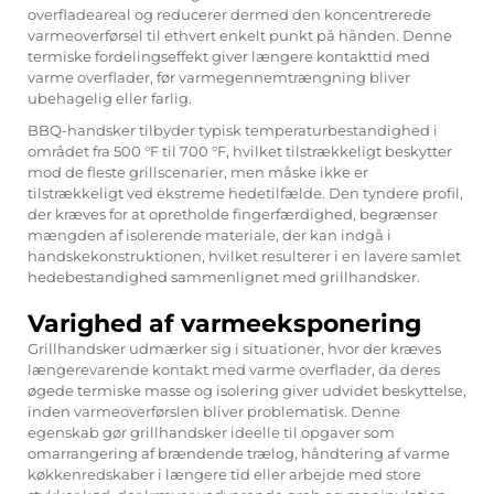
overfladeareal og reducerer dermed den koncentrerede
varmeoverførsel til ethvert enkelt punkt på hånden. Denne
termiske fordelingseffekt giver længere kontakttid med
varme overflader, før varmegennemtrængning bliver
ubehagelig eller farlig.
BBQ-handsker tilbyder typisk temperaturbestandighed i
området fra 500 °F til 700 °F, hvilket tilstrækkeligt beskytter
mod de fleste grillscenarier, men måske ikke er
tilstrækkeligt ved ekstreme hedetilfælde. Den tyndere profil,
der kræves for at opretholde fingerfærdighed, begrænser
mængden af isolerende materiale, der kan indgå i
handskekonstruktionen, hvilket resulterer i en lavere samlet
hedebestandighed sammenlignet med grillhandsker.
Varighed af varmeeksponering
Grillhandsker udmærker sig i situationer, hvor der kræves
længerevarende kontakt med varme overflader, da deres
øgede termiske masse og isolering giver udvidet beskyttelse,
inden varmeoverførslen bliver problematisk. Denne
egenskab gør grillhandsker ideelle til opgaver som
omarrangering af brændende trælog, håndtering af varme
køkkenredskaber i længere tid eller arbejde med store