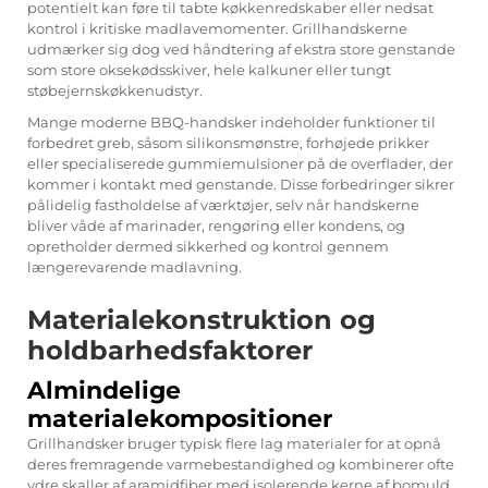
potentielt kan føre til tabte køkkenredskaber eller nedsat
kontrol i kritiske madlavemomenter. Grillhandskerne
udmærker sig dog ved håndtering af ekstra store genstande
som store oksekødsskiver, hele kalkuner eller tungt
støbejernskøkkenudstyr.
Mange moderne BBQ-handsker indeholder funktioner til
forbedret greb, såsom silikonsmønstre, forhøjede prikker
eller specialiserede gummiemulsioner på de overflader, der
kommer i kontakt med genstande. Disse forbedringer sikrer
pålidelig fastholdelse af værktøjer, selv når handskerne
bliver våde af marinader, rengøring eller kondens, og
opretholder dermed sikkerhed og kontrol gennem
længerevarende madlavning.
Materialekonstruktion og
holdbarhedsfaktorer
Almindelige
materialekompositioner
Grillhandsker bruger typisk flere lag materialer for at opnå
deres fremragende varmebestandighed og kombinerer ofte
ydre skaller af aramidfiber med isolerende kerne af bomuld