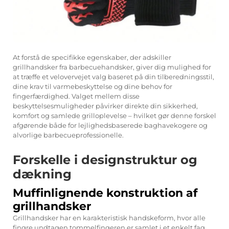
At forstå de specifikke egenskaber, der adskiller
grillhandsker fra barbecuehandsker, giver dig mulighed for
at træffe et velovervejet valg baseret på din tilberedningsstil,
dine krav til varmebeskyttelse og dine behov for
fingerfærdighed. Valget mellem disse
beskyttelsesmuligheder påvirker direkte din sikkerhed,
komfort og samlede grilloplevelse – hvilket gør denne forskel
afgørende både for lejlighedsbaserede baghavekogere og
alvorlige barbecueprofessionelle.
Forskelle i designstruktur og
dækning
Muffinlignende konstruktion af
grillhandsker
Grillhandsker har en karakteristisk handskeform, hvor alle
fingre undtagen tommelfingeren er samlet i et enkelt fag.