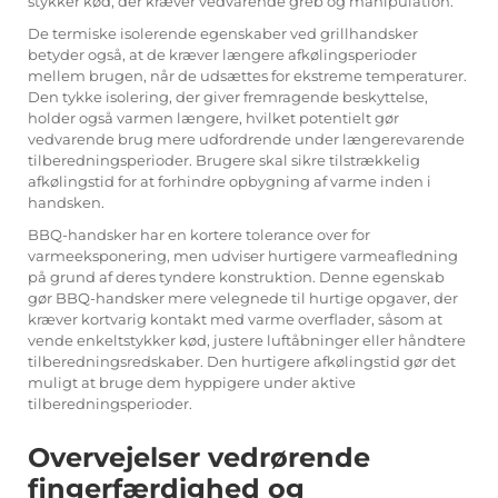
stykker kød, der kræver vedvarende greb og manipulation.
De termiske isolerende egenskaber ved grillhandsker
betyder også, at de kræver længere afkølingsperioder
mellem brugen, når de udsættes for ekstreme temperaturer.
Den tykke isolering, der giver fremragende beskyttelse,
holder også varmen længere, hvilket potentielt gør
vedvarende brug mere udfordrende under længerevarende
tilberedningsperioder. Brugere skal sikre tilstrækkelig
afkølingstid for at forhindre opbygning af varme inden i
handsken.
BBQ-handsker har en kortere tolerance over for
varmeeksponering, men udviser hurtigere varmeafledning
på grund af deres tyndere konstruktion. Denne egenskab
gør BBQ-handsker mere velegnede til hurtige opgaver, der
kræver kortvarig kontakt med varme overflader, såsom at
vende enkeltstykker kød, justere luftåbninger eller håndtere
tilberedningsredskaber. Den hurtigere afkølingstid gør det
muligt at bruge dem hyppigere under aktive
tilberedningsperioder.
Overvejelser vedrørende
fingerfærdighed og