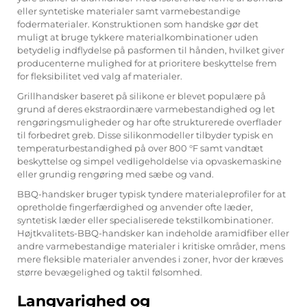
eller syntetiske materialer samt varmebestandige
fodermaterialer. Konstruktionen som handske gør det
muligt at bruge tykkere materialkombinationer uden
betydelig indflydelse på pasformen til hånden, hvilket giver
producenterne mulighed for at prioritere beskyttelse frem
for fleksibilitet ved valg af materialer.
Grillhandsker baseret på silikone er blevet populære på
grund af deres ekstraordinære varmebestandighed og let
rengøringsmuligheder og har ofte strukturerede overflader
til forbedret greb. Disse silikonmodeller tilbyder typisk en
temperaturbestandighed på over 800 °F samt vandtæt
beskyttelse og simpel vedligeholdelse via opvaskemaskine
eller grundig rengøring med sæbe og vand.
BBQ-handsker bruger typisk tyndere materialeprofiler for at
opretholde fingerfærdighed og anvender ofte læder,
syntetisk læder eller specialiserede tekstilkombinationer.
Højtkvalitets-BBQ-handsker kan indeholde aramidfiber eller
andre varmebestandige materialer i kritiske områder, mens
mere fleksible materialer anvendes i zoner, hvor der kræves
større bevægelighed og taktil følsomhed.
Langvarighed og