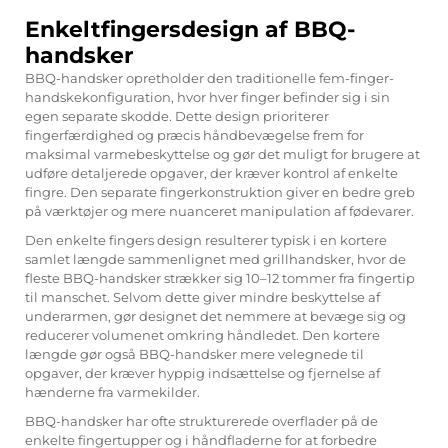
Enkeltfingersdesign af BBQ-
handsker
BBQ-handsker opretholder den traditionelle fem-finger-
handskekonfiguration, hvor hver finger befinder sig i sin
egen separate skodde. Dette design prioriterer
fingerfærdighed og præcis håndbevægelse frem for
maksimal varmebeskyttelse og gør det muligt for brugere at
udføre detaljerede opgaver, der kræver kontrol af enkelte
fingre. Den separate fingerkonstruktion giver en bedre greb
på værktøjer og mere nuanceret manipulation af fødevarer.
Den enkelte fingers design resulterer typisk i en kortere
samlet længde sammenlignet med grillhandsker, hvor de
fleste BBQ-handsker strækker sig 10–12 tommer fra fingertip
til manschet. Selvom dette giver mindre beskyttelse af
underarmen, gør designet det nemmere at bevæge sig og
reducerer volumenet omkring håndledet. Den kortere
længde gør også BBQ-handsker mere velegnede til
opgaver, der kræver hyppig indsættelse og fjernelse af
hænderne fra varmekilder.
BBQ-handsker har ofte strukturerede overflader på de
enkelte fingertupper og i håndfladerne for at forbedre