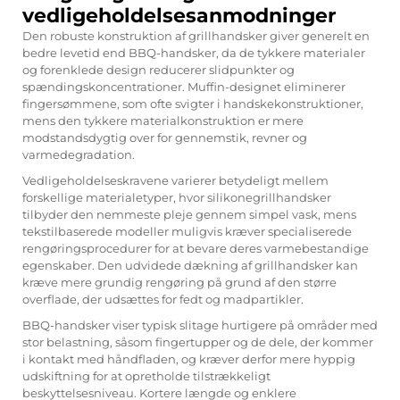
vedligeholdelsesanmodninger
Den robuste konstruktion af grillhandsker giver generelt en
bedre levetid end BBQ-handsker, da de tykkere materialer
og forenklede design reducerer slidpunkter og
spændingskoncentrationer. Muffin-designet eliminerer
fingersømmene, som ofte svigter i handskekonstruktioner,
mens den tykkere materialkonstruktion er mere
modstandsdygtig over for gennemstik, revner og
varmedegradation.
Vedligeholdelseskravene varierer betydeligt mellem
forskellige materialetyper, hvor silikonegrillhandsker
tilbyder den nemmeste pleje gennem simpel vask, mens
tekstilbaserede modeller muligvis kræver specialiserede
rengøringsprocedurer for at bevare deres varmebestandige
egenskaber. Den udvidede dækning af grillhandsker kan
kræve mere grundig rengøring på grund af den større
overflade, der udsættes for fedt og madpartikler.
BBQ-handsker viser typisk slitage hurtigere på områder med
stor belastning, såsom fingertupper og de dele, der kommer
i kontakt med håndfladen, og kræver derfor mere hyppig
udskiftning for at opretholde tilstrækkeligt
beskyttelsesniveau. Kortere længde og enklere