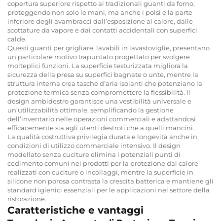
copertura superiore rispetto ai tradizionali guanti da forno,
proteggendo non solo le mani, ma anche i polsi e la parte
inferiore degli avambracci dall’esposizione al calore, dalle
scottature da vapore e dai contatti accidentali con superfici
calde.
Questi guanti per grigliare, lavabili in lavastoviglie, presentano
un particolare motivo trapuntato progettato per svolgere
molteplici funzioni. La superficie testurizzata migliora la
sicurezza della presa su superfici bagnate o unte, mentre la
struttura interna crea tasche d’aria isolanti che potenziano la
protezione termica senza compromettere la flessibilità. Il
design ambidestro garantisce una vestibilità universale e
un’utilizzabilità ottimale, semplificando la gestione
dell’inventario nelle operazioni commerciali e adattandosi
efficacemente sia agli utenti destroti che a quelli mancini.
La qualità costruttiva privilegia durata e longevità anche in
condizioni di utilizzo commerciale intensivo. Il design
modellato senza cuciture elimina i potenziali punti di
cedimento comuni nei prodotti per la protezione dal calore
realizzati con cuciture o incollaggi, mentre la superficie in
silicone non porosa contrasta la crescita batterica e mantiene gli
standard igienici essenziali per le applicazioni nel settore della
ristorazione.
Caratteristiche e vantaggi