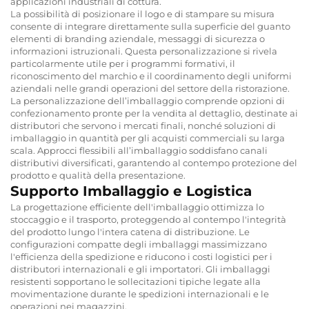
applicazioni industriali di cottura.
La possibilità di posizionare il logo e di stampare su misura
consente di integrare direttamente sulla superficie del guanto
elementi di branding aziendale, messaggi di sicurezza o
informazioni istruzionali. Questa personalizzazione si rivela
particolarmente utile per i programmi formativi, il
riconoscimento del marchio e il coordinamento degli uniformi
aziendali nelle grandi operazioni del settore della ristorazione.
La personalizzazione dell’imballaggio comprende opzioni di
confezionamento pronte per la vendita al dettaglio, destinate ai
distributori che servono i mercati finali, nonché soluzioni di
imballaggio in quantità per gli acquisti commerciali su larga
scala. Approcci flessibili all’imballaggio soddisfano canali
distributivi diversificati, garantendo al contempo protezione del
prodotto e qualità della presentazione.
Supporto Imballaggio e Logistica
La progettazione efficiente dell'imballaggio ottimizza lo
stoccaggio e il trasporto, proteggendo al contempo l'integrità
del prodotto lungo l'intera catena di distribuzione. Le
configurazioni compatte degli imballaggi massimizzano
l'efficienza della spedizione e riducono i costi logistici per i
distributori internazionali e gli importatori. Gli imballaggi
resistenti sopportano le sollecitazioni tipiche legate alla
movimentazione durante le spedizioni internazionali e le
operazioni nei magazzini.