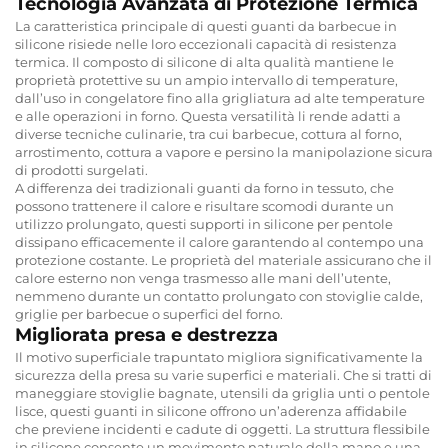
Tecnologia Avanzata di Protezione Termica
La caratteristica principale di questi guanti da barbecue in
silicone risiede nelle loro eccezionali capacità di resistenza
termica. Il composto di silicone di alta qualità mantiene le
proprietà protettive su un ampio intervallo di temperature,
dall’uso in congelatore fino alla grigliatura ad alte temperature
e alle operazioni in forno. Questa versatilità li rende adatti a
diverse tecniche culinarie, tra cui barbecue, cottura al forno,
arrostimento, cottura a vapore e persino la manipolazione sicura
di prodotti surgelati.
A differenza dei tradizionali guanti da forno in tessuto, che
possono trattenere il calore e risultare scomodi durante un
utilizzo prolungato, questi supporti in silicone per pentole
dissipano efficacemente il calore garantendo al contempo una
protezione costante. Le proprietà del materiale assicurano che il
calore esterno non venga trasmesso alle mani dell’utente,
nemmeno durante un contatto prolungato con stoviglie calde,
griglie per barbecue o superfici del forno.
Migliorata presa e destrezza
Il motivo superficiale trapuntato migliora significativamente la
sicurezza della presa su varie superfici e materiali. Che si tratti di
maneggiare stoviglie bagnate, utensili da griglia unti o pentole
lisce, questi guanti in silicone offrono un’aderenza affidabile
che previene incidenti e cadute di oggetti. La struttura flessibile
in silicone consente un movimento naturale della mano e una