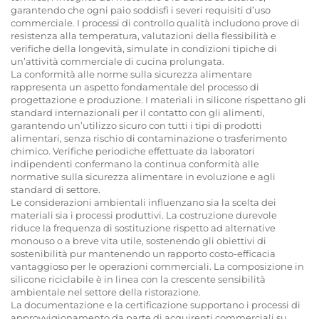
garantendo che ogni paio soddisfi i severi requisiti d’uso
commerciale. I processi di controllo qualità includono prove di
resistenza alla temperatura, valutazioni della flessibilità e
verifiche della longevità, simulate in condizioni tipiche di
un’attività commerciale di cucina prolungata.
La conformità alle norme sulla sicurezza alimentare
rappresenta un aspetto fondamentale del processo di
progettazione e produzione. I materiali in silicone rispettano gli
standard internazionali per il contatto con gli alimenti,
garantendo un’utilizzo sicuro con tutti i tipi di prodotti
alimentari, senza rischio di contaminazione o trasferimento
chimico. Verifiche periodiche effettuate da laboratori
indipendenti confermano la continua conformità alle
normative sulla sicurezza alimentare in evoluzione e agli
standard di settore.
Le considerazioni ambientali influenzano sia la scelta dei
materiali sia i processi produttivi. La costruzione durevole
riduce la frequenza di sostituzione rispetto ad alternative
monouso o a breve vita utile, sostenendo gli obiettivi di
sostenibilità pur mantenendo un rapporto costo-efficacia
vantaggioso per le operazioni commerciali. La composizione in
silicone riciclabile è in linea con la crescente sensibilità
ambientale nel settore della ristorazione.
La documentazione e la certificazione supportano i processi di
approvvigionamento da parte di acquirenti commerciali su