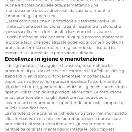
buona articolazione delle dita, permettendo una
manipolazione precisa di utensili da cucina, alimenti e
comandi degli apparecchi.
Questa combinazione di protezione e destrezza risolve un
limite comune dei tradizionali guanti resistenti al calore, che
spesso sacrificano la funzionalità in nome della sicurezza.
Cuochi professionisti e operatori di griglia possono mantenere
le proprie tecniche specializzate godendo al contempo di una
protezione termica completa, migliorando sia i risultati in
termini di sicurezza sia le prestazioni culinarie.
Eccellenza in igiene e manutenzione
Il design adatto al lavaggio in lavastoviglie semplifica le
procedure di pulizia nelle cucine commerciali affollate, dove gli
standard igienici sono di fondamentale importanza. La
superficie in silicone non porosa impedisce l’assorbimento di
oli, odori e batteri, garantendo condizioni igieniche anche dopo
ripetuti utilizzi con diversi prodotti alimentari. La costruzione
senza giunture elimina gli interstizi in cui potrebbero
accumularsi contaminanti, supportando protocolli completi di
pulizia e sanificazione.
La manutenzione ordinaria richiede uno sforzo minimo rispetto
alle alternative in tessuto, che potrebbero necessitare di cure
particolari o di sostituzioni frequenti. Questi supporti per
pentole da grigliata mantengono intatte le loro proprietà