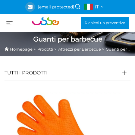
IT
[email protected]
Richiedi un preventivo
Guanti per barbecue
Homepage
>
Prodotti
>
Attrezzi per Barbecue
>
Guanti per barbecue
TUTTI I PRODOTTI