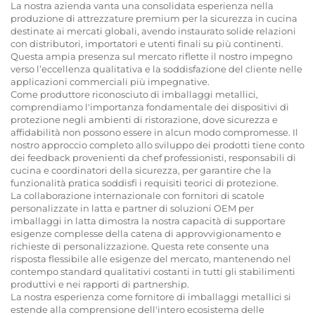
La nostra azienda vanta una consolidata esperienza nella
produzione di attrezzature premium per la sicurezza in cucina
destinate ai mercati globali, avendo instaurato solide relazioni
con distributori, importatori e utenti finali su più continenti.
Questa ampia presenza sul mercato riflette il nostro impegno
verso l’eccellenza qualitativa e la soddisfazione del cliente nelle
applicazioni commerciali più impegnative.
Come produttore riconosciuto di imballaggi metallici,
comprendiamo l'importanza fondamentale dei dispositivi di
protezione negli ambienti di ristorazione, dove sicurezza e
affidabilità non possono essere in alcun modo compromesse. Il
nostro approccio completo allo sviluppo dei prodotti tiene conto
dei feedback provenienti da chef professionisti, responsabili di
cucina e coordinatori della sicurezza, per garantire che la
funzionalità pratica soddisfi i requisiti teorici di protezione.
La collaborazione internazionale con fornitori di scatole
personalizzate in latta e partner di soluzioni OEM per
imballaggi in latta dimostra la nostra capacità di supportare
esigenze complesse della catena di approvvigionamento e
richieste di personalizzazione. Questa rete consente una
risposta flessibile alle esigenze del mercato, mantenendo nel
contempo standard qualitativi costanti in tutti gli stabilimenti
produttivi e nei rapporti di partnership.
La nostra esperienza come fornitore di imballaggi metallici si
estende alla comprensione dell'intero ecosistema delle