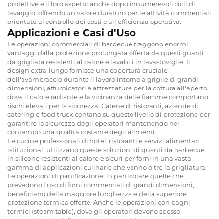
protettive e il loro aspetto anche dopo innumerevoli cicli di
lavaggio, offrendo un valore duraturo per le attività commerciali
orientate al controllo dei costi e all’efficienza operativa.
Applicazioni e Casi d'Uso
Le operazioni commerciali di barbecue traggono enormi
vantaggi dalla protezione prolungata offerta da questi guanti
da grigliata resistenti al calore e lavabili in lavastoviglie. Il
design extra-lungo fornisce una copertura cruciale
dell'avambraccio durante il lavoro intorno a griglie di grandi
dimensioni, affumicatori e attrezzature per la cottura all'aperto,
dove il calore radiante e la vicinanza delle fiamme comportano
rischi elevati per la sicurezza. Catene di ristoranti, aziende di
catering e food truck contano su questo livello di protezione per
garantire la sicurezza degli operatori mantenendo nel
contempo una qualità costante degli alimenti.
Le cucine professionali di hotel, ristoranti e servizi alimentari
istituzionali utilizzano queste soluzioni di guanti da barbecue
in silicone resistenti al calore e sicuri per forni in una vasta
gamma di applicazioni culinarie che vanno oltre la grigliatura.
Le operazioni di panificazione, in particolare quelle che
prevedono l’uso di forni commerciali di grandi dimensioni,
beneficiano della maggiore lunghezza e della superiore
protezione termica offerte. Anche le operazioni con bagni
termici (steam table), dove gli operatori devono spesso