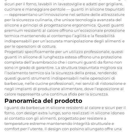
sicuri per il forno, lavabili in lavastoviglie e adatti per grigliare,
cucinare e maneggiare pentole — guanti in silicone trapuntati
— rappresentano un’innovazione nel settore delle attrezzature
per la sicurezza culinaria, che unisce tecnologia avanzata del
silicone a principi di progettazione ergonomica. Questi guanti
premium resistenti al calore offrono un’eccezionale protezione
termica mantenendo al contempo l’agilità e la flessibilità
indispensabili per un’accurata manipolazione degli alimenti e
per le operazioni di cottura.
Progettati specificamente per un utilizzo professionale, questi
guanti in silicone di lunghezza estesa offrono una protezione
completa dell’avambraccio che i comuni guanti da forno non
sono in grado di garantire. La struttura trapuntata migliora sia
l’isolamento termico sia la sicurezza della presa, rendendo
questi guanti strumenti indispensabili nelle operazioni di
barbecue, nelle cucine professionali, nei servizi di ristorazione e
negli impianti di produzione alimentare, dove l’esposizione al
calore rappresenta una continua sfida per la sicurezza.
Panoramica del prodotto
I guanti da barbecue in silicone resistenti al calore e sicuri per il
forno, con design extra lungo, sono realizzati in silicone idoneo
al contatto con gli alimenti, progettato per resistere a
temperature estreme mantenendo integrità strutturale e
comfort per l’utente. Il design con polsino allungato offre una