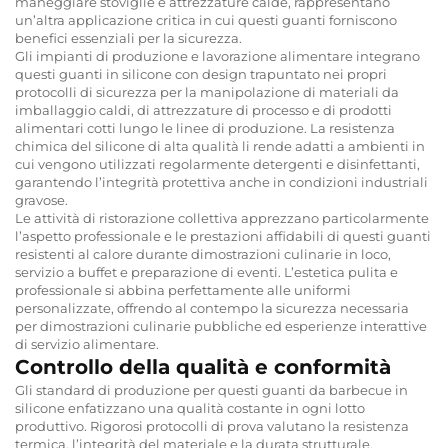
maneggiare stoviglie e attrezzature calde, rappresentano
un’altra applicazione critica in cui questi guanti forniscono
benefici essenziali per la sicurezza.
Gli impianti di produzione e lavorazione alimentare integrano
questi guanti in silicone con design trapuntato nei propri
protocolli di sicurezza per la manipolazione di materiali da
imballaggio caldi, di attrezzature di processo e di prodotti
alimentari cotti lungo le linee di produzione. La resistenza
chimica del silicone di alta qualità li rende adatti a ambienti in
cui vengono utilizzati regolarmente detergenti e disinfettanti,
garantendo l’integrità protettiva anche in condizioni industriali
gravose.
Le attività di ristorazione collettiva apprezzano particolarmente
l’aspetto professionale e le prestazioni affidabili di questi guanti
resistenti al calore durante dimostrazioni culinarie in loco,
servizio a buffet e preparazione di eventi. L’estetica pulita e
professionale si abbina perfettamente alle uniformi
personalizzate, offrendo al contempo la sicurezza necessaria
per dimostrazioni culinarie pubbliche ed esperienze interattive
di servizio alimentare.
Controllo della qualità e conformità
Gli standard di produzione per questi guanti da barbecue in
silicone enfatizzano una qualità costante in ogni lotto
produttivo. Rigorosi protocolli di prova valutano la resistenza
termica, l’integrità del materiale e la durata strutturale,