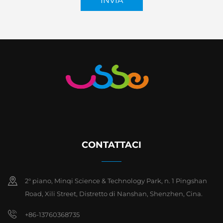
INVIA
CONTATTACI
2° piano, Minqi Science & Technology Park, n. 1 Pingshan
Road, Xili Street, Distretto di Nanshan, Shenzhen, Cina.
+86-13760368735