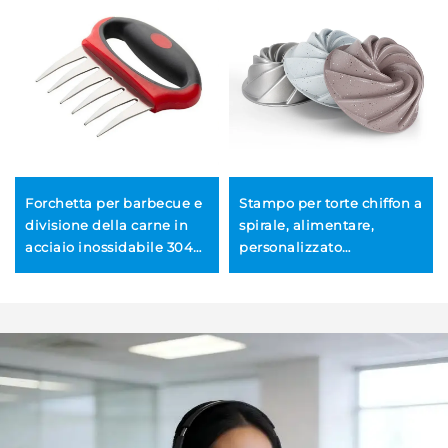
Forchetta per barbecue e
Stampo per torte chiffon a
divisione della carne in
spirale, alimentare,
acciaio inossidabile 304
personalizzato
personalizzata, resistente,
all'ingrosso, stampo per
con marchio OEM/ODM,
torte savarin, teglia da
lunga forchetta da chef
forno, facile da sformare,
con protezione per la
utensile da cucina per uso
mano, forchetta a forma
domestico
di artiglio d'orso,
ecologica, per uso
all'aperto