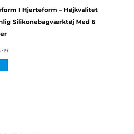
form I Hjerteform – Højkvalitet
nlig Silikonebagværktøj Med 6
er
719