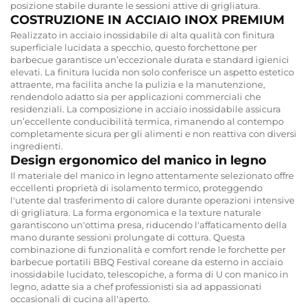
posizione stabile durante le sessioni attive di grigliatura.
COSTRUZIONE IN ACCIAIO INOX PREMIUM
Realizzato in acciaio inossidabile di alta qualità con finitura
superficiale lucidata a specchio, questo forchettone per
barbecue garantisce un’eccezionale durata e standard igienici
elevati. La finitura lucida non solo conferisce un aspetto estetico
attraente, ma facilita anche la pulizia e la manutenzione,
rendendolo adatto sia per applicazioni commerciali che
residenziali. La composizione in acciaio inossidabile assicura
un’eccellente conducibilità termica, rimanendo al contempo
completamente sicura per gli alimenti e non reattiva con diversi
ingredienti.
Design ergonomico del manico in legno
Il materiale del manico in legno attentamente selezionato offre
eccellenti proprietà di isolamento termico, proteggendo
l'utente dal trasferimento di calore durante operazioni intensive
di grigliatura. La forma ergonomica e la texture naturale
garantiscono un'ottima presa, riducendo l'affaticamento della
mano durante sessioni prolungate di cottura. Questa
combinazione di funzionalità e comfort rende le forchette per
barbecue portatili BBQ Festival coreane da esterno in acciaio
inossidabile lucidato, telescopiche, a forma di U con manico in
legno, adatte sia a chef professionisti sia ad appassionati
occasionali di cucina all'aperto.