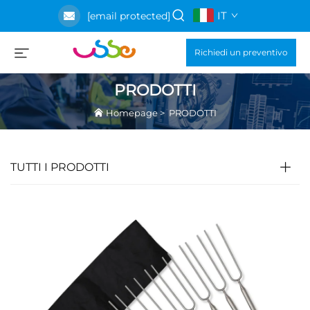
IT
[email protected]
Richiedi un preventivo
PRODOTTI
Homepage
>
PRODOTTI
TUTTI I PRODOTTI