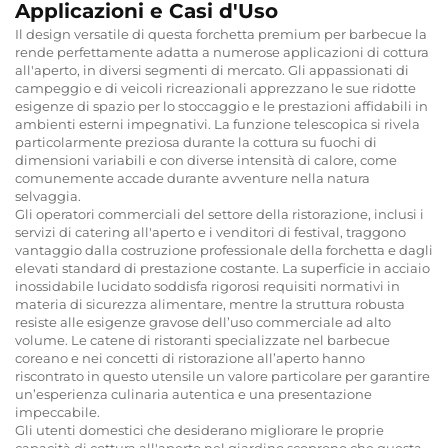
Applicazioni e Casi d'Uso
Il design versatile di questa forchetta premium per barbecue la
rende perfettamente adatta a numerose applicazioni di cottura
all'aperto, in diversi segmenti di mercato. Gli appassionati di
campeggio e di veicoli ricreazionali apprezzano le sue ridotte
esigenze di spazio per lo stoccaggio e le prestazioni affidabili in
ambienti esterni impegnativi. La funzione telescopica si rivela
particolarmente preziosa durante la cottura su fuochi di
dimensioni variabili e con diverse intensità di calore, come
comunemente accade durante avventure nella natura
selvaggia.
Gli operatori commerciali del settore della ristorazione, inclusi i
servizi di catering all'aperto e i venditori di festival, traggono
vantaggio dalla costruzione professionale della forchetta e dagli
elevati standard di prestazione costante. La superficie in acciaio
inossidabile lucidato soddisfa rigorosi requisiti normativi in
materia di sicurezza alimentare, mentre la struttura robusta
resiste alle esigenze gravose dell’uso commerciale ad alto
volume. Le catene di ristoranti specializzate nel barbecue
coreano e nei concetti di ristorazione all’aperto hanno
riscontrato in questo utensile un valore particolare per garantire
un’esperienza culinaria autentica e una presentazione
impeccabile.
Gli utenti domestici che desiderano migliorare le proprie
capacità di cottura all'aperto nel giardino scoprono che questa