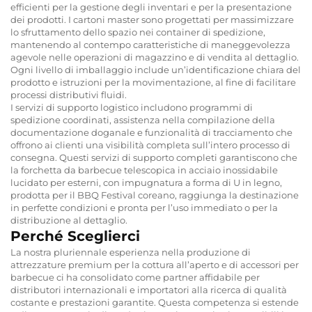
efficienti per la gestione degli inventari e per la presentazione
dei prodotti. I cartoni master sono progettati per massimizzare
lo sfruttamento dello spazio nei container di spedizione,
mantenendo al contempo caratteristiche di maneggevolezza
agevole nelle operazioni di magazzino e di vendita al dettaglio.
Ogni livello di imballaggio include un’identificazione chiara del
prodotto e istruzioni per la movimentazione, al fine di facilitare
processi distributivi fluidi.
I servizi di supporto logistico includono programmi di
spedizione coordinati, assistenza nella compilazione della
documentazione doganale e funzionalità di tracciamento che
offrono ai clienti una visibilità completa sull’intero processo di
consegna. Questi servizi di supporto completi garantiscono che
la forchetta da barbecue telescopica in acciaio inossidabile
lucidato per esterni, con impugnatura a forma di U in legno,
prodotta per il BBQ Festival coreano, raggiunga la destinazione
in perfette condizioni e pronta per l’uso immediato o per la
distribuzione al dettaglio.
Perché Sceglierci
La nostra pluriennale esperienza nella produzione di
attrezzature premium per la cottura all’aperto e di accessori per
barbecue ci ha consolidato come partner affidabile per
distributori internazionali e importatori alla ricerca di qualità
costante e prestazioni garantite. Questa competenza si estende