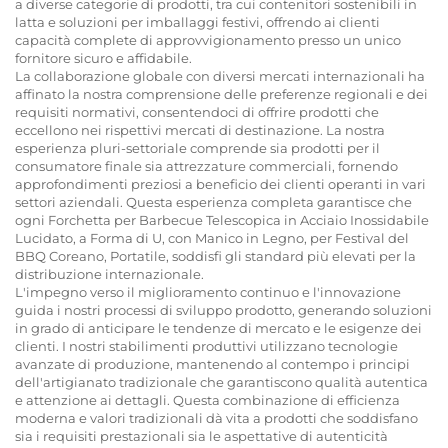
a diverse categorie di prodotti, tra cui contenitori sostenibili in
latta e soluzioni per imballaggi festivi, offrendo ai clienti
capacità complete di approvvigionamento presso un unico
fornitore sicuro e affidabile.
La collaborazione globale con diversi mercati internazionali ha
affinato la nostra comprensione delle preferenze regionali e dei
requisiti normativi, consentendoci di offrire prodotti che
eccellono nei rispettivi mercati di destinazione. La nostra
esperienza pluri-settoriale comprende sia prodotti per il
consumatore finale sia attrezzature commerciali, fornendo
approfondimenti preziosi a beneficio dei clienti operanti in vari
settori aziendali. Questa esperienza completa garantisce che
ogni Forchetta per Barbecue Telescopica in Acciaio Inossidabile
Lucidato, a Forma di U, con Manico in Legno, per Festival del
BBQ Coreano, Portatile, soddisfi gli standard più elevati per la
distribuzione internazionale.
L'impegno verso il miglioramento continuo e l'innovazione
guida i nostri processi di sviluppo prodotto, generando soluzioni
in grado di anticipare le tendenze di mercato e le esigenze dei
clienti. I nostri stabilimenti produttivi utilizzano tecnologie
avanzate di produzione, mantenendo al contempo i principi
dell'artigianato tradizionale che garantiscono qualità autentica
e attenzione ai dettagli. Questa combinazione di efficienza
moderna e valori tradizionali dà vita a prodotti che soddisfano
sia i requisiti prestazionali sia le aspettative di autenticità