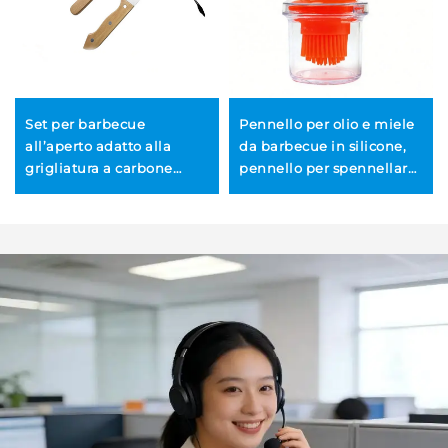
Set per barbecue
Pennello per olio e miele
all’aperto adatto alla
da barbecue in silicone,
grigliatura a carbone
pennello per spennellare
all’aperto per uso
alla coreana, resistente al
domestico, comprensivo
calore e durevole, adatto
di pinze e coltello da
per torte, burro, pane e
cucina con manico in
pasticceria, nonché per
legno
cottura