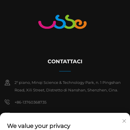
CONTATTACI
2° piano, Minqi Science & Technology Park, n. 1 Pingshan
Road, Xili Street, Distretto di Nanshan, Shenzhen, Cina.
+86-13760368735
[email protected]
We value your privacy