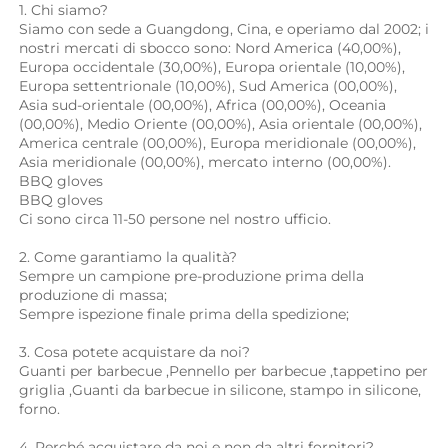
1. Chi siamo? 
Siamo con sede a Guangdong, Cina, e operiamo dal 2002; i 
nostri mercati di sbocco sono: Nord America (40,00%), 
Europa occidentale (30,00%), Europa orientale (10,00%), 
Europa settentrionale (10,00%), Sud America (00,00%), 
Asia sud-orientale (00,00%), Africa (00,00%), Oceania 
(00,00%), Medio Oriente (00,00%), Asia orientale (00,00%), 
America centrale (00,00%), Europa meridionale (00,00%), 
Asia meridionale (00,00%), mercato interno (00,00%). 
BBQ gloves 
BBQ gloves 
Ci sono circa 11-50 persone nel nostro ufficio. 
2. Come garantiamo la qualità? 
Sempre un campione pre-produzione prima della 
produzione di massa; 
Sempre ispezione finale prima della spedizione; 
3. Cosa potete acquistare da noi? 
Guanti per barbecue 
,
Pennello per barbecue 
,
tappetino per 
griglia 
,Guanti da barbecue in silicone, 
stampo in silicone, 
forno. 
4. Perché acquistare da noi e non da altri fornitori? 