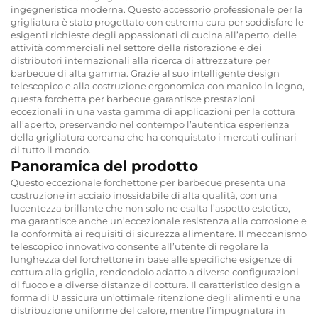
ingegneristica moderna. Questo accessorio professionale per la
grigliatura è stato progettato con estrema cura per soddisfare le
esigenti richieste degli appassionati di cucina all’aperto, delle
attività commerciali nel settore della ristorazione e dei
distributori internazionali alla ricerca di attrezzature per
barbecue di alta gamma. Grazie al suo intelligente design
telescopico e alla costruzione ergonomica con manico in legno,
questa forchetta per barbecue garantisce prestazioni
eccezionali in una vasta gamma di applicazioni per la cottura
all’aperto, preservando nel contempo l’autentica esperienza
della grigliatura coreana che ha conquistato i mercati culinari
di tutto il mondo.
Panoramica del prodotto
Questo eccezionale forchettone per barbecue presenta una
costruzione in acciaio inossidabile di alta qualità, con una
lucentezza brillante che non solo ne esalta l’aspetto estetico,
ma garantisce anche un’eccezionale resistenza alla corrosione e
la conformità ai requisiti di sicurezza alimentare. Il meccanismo
telescopico innovativo consente all’utente di regolare la
lunghezza del forchettone in base alle specifiche esigenze di
cottura alla griglia, rendendolo adatto a diverse configurazioni
di fuoco e a diverse distanze di cottura. Il caratteristico design a
forma di U assicura un’ottimale ritenzione degli alimenti e una
distribuzione uniforme del calore, mentre l’impugnatura in