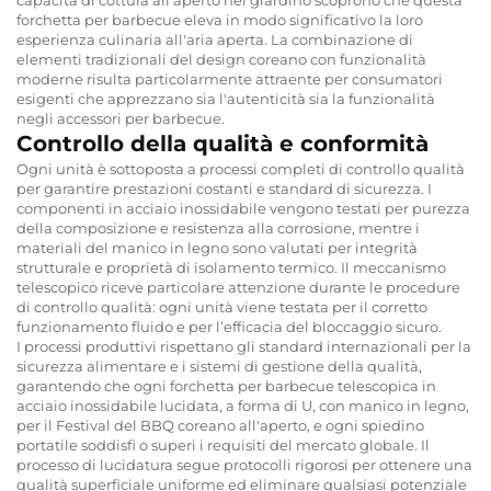
forchetta per barbecue eleva in modo significativo la loro
esperienza culinaria all'aria aperta. La combinazione di
elementi tradizionali del design coreano con funzionalità
moderne risulta particolarmente attraente per consumatori
esigenti che apprezzano sia l'autenticità sia la funzionalità
negli accessori per barbecue.
Controllo della qualità e conformità
Ogni unità è sottoposta a processi completi di controllo qualità
per garantire prestazioni costanti e standard di sicurezza. I
componenti in acciaio inossidabile vengono testati per purezza
della composizione e resistenza alla corrosione, mentre i
materiali del manico in legno sono valutati per integrità
strutturale e proprietà di isolamento termico. Il meccanismo
telescopico riceve particolare attenzione durante le procedure
di controllo qualità: ogni unità viene testata per il corretto
funzionamento fluido e per l’efficacia del bloccaggio sicuro.
I processi produttivi rispettano gli standard internazionali per la
sicurezza alimentare e i sistemi di gestione della qualità,
garantendo che ogni forchetta per barbecue telescopica in
acciaio inossidabile lucidata, a forma di U, con manico in legno,
per il Festival del BBQ coreano all'aperto, e ogni spiedino
portatile soddisfi o superi i requisiti del mercato globale. Il
processo di lucidatura segue protocolli rigorosi per ottenere una
qualità superficiale uniforme ed eliminare qualsiasi potenziale