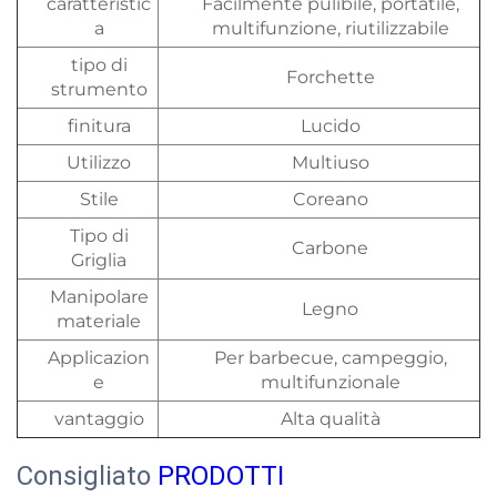
caratteristic
Facilmente pulibile, portatile,
a
multifunzione, riutilizzabile
tipo di
Forchette
strumento
finitura
Lucido
Utilizzo
Multiuso
Stile
Coreano
Tipo di
Carbone
Griglia
Manipolare
Legno
materiale
Applicazion
Per barbecue, campeggio,
e
multifunzionale
vantaggio
Alta qualità
Consigliato
PRODOTTI