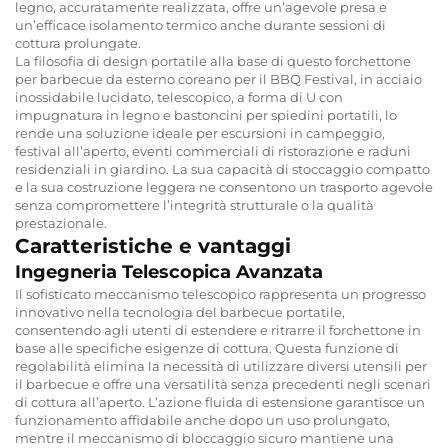
legno, accuratamente realizzata, offre un’agevole presa e
un’efficace isolamento termico anche durante sessioni di
cottura prolungate.
La filosofia di design portatile alla base di questo forchettone
per barbecue da esterno coreano per il BBQ Festival, in acciaio
inossidabile lucidato, telescopico, a forma di U con
impugnatura in legno e bastoncini per spiedini portatili, lo
rende una soluzione ideale per escursioni in campeggio,
festival all’aperto, eventi commerciali di ristorazione e raduni
residenziali in giardino. La sua capacità di stoccaggio compatto
e la sua costruzione leggera ne consentono un trasporto agevole
senza compromettere l’integrità strutturale o la qualità
prestazionale.
Caratteristiche e vantaggi
Ingegneria Telescopica Avanzata
Il sofisticato meccanismo telescopico rappresenta un progresso
innovativo nella tecnologia del barbecue portatile,
consentendo agli utenti di estendere e ritrarre il forchettone in
base alle specifiche esigenze di cottura. Questa funzione di
regolabilità elimina la necessità di utilizzare diversi utensili per
il barbecue e offre una versatilità senza precedenti negli scenari
di cottura all’aperto. L’azione fluida di estensione garantisce un
funzionamento affidabile anche dopo un uso prolungato,
mentre il meccanismo di bloccaggio sicuro mantiene una