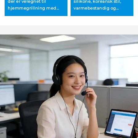
der er velegnet til
silikone, koreansk stil,
hjemmegrillning med
varmebestandig og
trækul udendørs,
holdbar børst til kage,
inkluderer grilltænger og
smør, brød, bagværk og
et køkkenkniv med
madlavning
træhåndtag