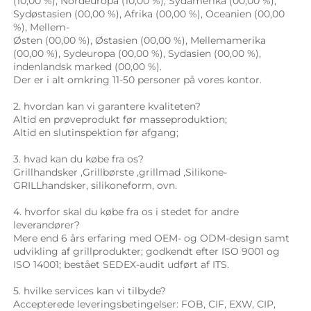
(10,00 %), Nordeuropa (10,00 %), Sydamerika (00,00 %), 
Sydøstasien (00,00 %), Afrika (00,00 %), Oceanien (00,00 
%), Mellem- 
Østen (00,00 %), Østasien (00,00 %), Mellemamerika 
(00,00 %), Sydeuropa (00,00 %), Sydasien (00,00 %), 
indenlandsk marked (00,00 %). 
Der er i alt omkring 11-50 personer på vores kontor. 
2. hvordan kan vi garantere kvaliteten? 
Altid en prøveprodukt før masseproduktion; 
Altid en slutinspektion før afgang; 
3. hvad kan du købe fra os? 
Grillhandsker 
,
Grillbørste 
,
grillmad 
,Silikone-
GRILLhandsker, 
silikoneform, ovn. 
4. hvorfor skal du købe fra os i stedet for andre 
leverandører? 
Mere end 6 års erfaring med OEM- og ODM-design samt 
udvikling af grillprodukter; godkendt efter ISO 9001 og 
ISO 14001; bestået SEDEX-audit udført af ITS. 
5. hvilke services kan vi tilbyde? 
Accepterede leveringsbetingelser: FOB, CIF, EXW, CIP, 