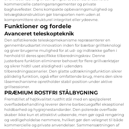
kommercielle cateringarrangementer og private
baghavefester. Dens kompakte opbevaringsmulighed og
letvægtskonstruktion gør transporten nem uden at
kompromittere strukturel integritet eller ydeevne.
Funktioner og fordele
Avanceret teleskopteknik
Den sofistikerede teleskopmekanisme repræsenterer en
gennembrudsartet innovation inden for bærbar grillteknologi
og giver brugerne mulighed for at ud- og indtrække gaflen i
henhold til deres specifikke tilberedningskrav. Denne
justerbare funktion eliminerer behovet for flere grillværktøjer
og sikrer hidtil uset alsidighed i udendørs
tilberedningsscenarier. Den glatte udtrækningsfunktion sikrer
pålidelig funktion, også efter omfattende brug, mens den sikre
låsemechanisme opretholder stabil position under aktive
grillsessioner.
PRÆMIUM ROSTFRI STÅLBYGNING
Fremstillet af højtkvalitet rustfrit stål med en spejlpoleret
overfladebehandling leverer denne barbecuegaffel ekseptionel
holdbarhed og hygiejnestandarder. Den polerede overflade
skaber ikke kun et attraktivt udseende, men gør også rengøring
og vedligeholdelse nemmere, hvilket gør den velegnet til både
kommercielle og private anvendelser. Sammensætningen af