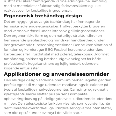
rustfrit stål sikrer fremragende varmeledningsevne, samtidig
med at materialet er fuldstændig fødevaresikkert og ikke-
reaktivt over for forskellige ingredienser.
Ergonomisk træhåndtag design
Det omhyggeligt udvalgte træhåndtag har fremragende
termiske isolerende egenskaber, hvilket beskytter brugeren
mod varmeoverførsel under intensive grillningsoperationer.
Den ergonomiske form og den naturlige struktur sikrer en
fremragende grebfasthed og mindsker håndtræthed under
længerevarende tilberedningssessioner. Denne kombination af
funktion og komfort gør BBQ Festival-koreanske udendørs
barbecuegaffel i rustfrit stål med poleret, teleskopisk U-formet
træhåndtag, spidser og bærbar udgave velegnet for både
professionelle kogekunstnere og lejlighedsvis udendørs
kogende entusiaster.
Applikationer og anvendelsesområder
Den alsidige design af denne premium barbecuegaffel gør den
perfekt egnet til mange udendørs madlavningssituationer på
tværs af forskellige markedsegmenter. Camping- og rekreativ
køretøjsentusiaster sætter pris på dens kompakte
opbevaringskrav og pålidelige ydeevne i udfordrende udendørs
miljøer. Den teleskopiske funktion viser sig som uvurderlig, når
der tilberedes over forskellige ildstørrelser og varmeintensiteter,
som ofte opstår under eventyr i det vilde natur.