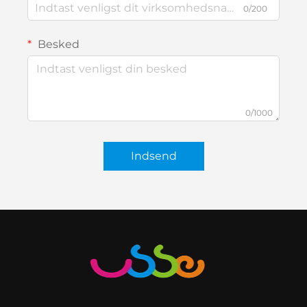
0/200
Besked
0/1000
Indsend