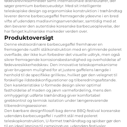
fødevarevirksomheder samt internationale distributører, der
søger premium barbecueudstyr. Med sit intelligente
teleskopiske design og ergonomiske konstruktion i træhåndtag
leverer denne barbecuegaffel fremragende ydeevne i en bred
vifte af udendørs madlavningsanvendelser, samtidig med at
den bevarer den autentiske koreanske barbecueoplevelse, der
har fanget kulinariske markeder verden over.
Produktoversigt
Denne ekstraordinære barbecuegaffel fremhæver en
fremragende rustfri stålkonstruktion med en glimrende poleret
overflade, der ikke kun forbedrer det visuelle udtryk, men også
sikrer fremragende korrosionsbestandighed og overholdelse af
fødevaresikkerhedskrav. Den innovative teleskopmekanisme
giver brugeren mulighed for at justere gaffelens længde i
henhold til de specifikke grillkrav, hvilket gør den velegnet til
forskellige ildstedskonfigurationer og tilberedningsafstande.
Den karakteristiske U-formede design sikrer optimal
fastholdelse af maden og jævn varmefordeling, mens den
omhyggeligt udførte træhåndtag giver komfortabel
grebkontrol og termisk isolation under længerevarende
tilberedningssessioner.
Den bærbare designfilosofi bag denne BBQ-festival koreanske
udendørs barbecuegaffel i rustfrit stål med poleret
teleskopkonstruktion, U-formet træhåndtag og spidser gør den
til en ideel løsning til campingture, udendørs festivaler,