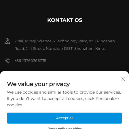
KONTAKT OS
2. sal, Minqi Science & Technology Park, nr. 1 Pingshan
Road, Xili Street, Nanshan DIST, Shenzhen, Kina.
+86-13760368735
[email protected]
We value your privacy
We use cookies and similar tools to provide our services.
Copyright © 2026 Shenzhen Hanchuan Industrial Co., Ltd. Alle
If you don't want to accept all cookies, click Personalize
rettigheder forbeholdes.
Privatlivspolitik
cookies.
Accept all
Personalize cookies