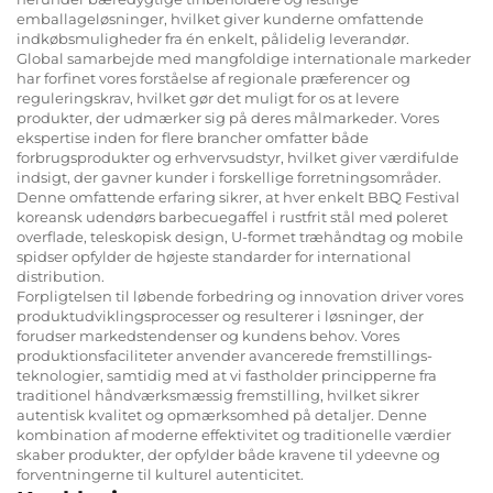
emballageløsninger, hvilket giver kunderne omfattende
indkøbsmuligheder fra én enkelt, pålidelig leverandør.
Global samarbejde med mangfoldige internationale markeder
har forfinet vores forståelse af regionale præferencer og
reguleringskrav, hvilket gør det muligt for os at levere
produkter, der udmærker sig på deres målmarkeder. Vores
ekspertise inden for flere brancher omfatter både
forbrugsprodukter og erhvervsudstyr, hvilket giver værdifulde
indsigt, der gavner kunder i forskellige forretningsområder.
Denne omfattende erfaring sikrer, at hver enkelt BBQ Festival
koreansk udendørs barbecuegaffel i rustfrit stål med poleret
overflade, teleskopisk design, U-formet træhåndtag og mobile
spidser opfylder de højeste standarder for international
distribution.
Forpligtelsen til løbende forbedring og innovation driver vores
produktudviklingsprocesser og resulterer i løsninger, der
forudser markedstendenser og kundens behov. Vores
produktionsfaciliteter anvender avancerede fremstillings-
teknologier, samtidig med at vi fastholder principperne fra
traditionel håndværksmæssig fremstilling, hvilket sikrer
autentisk kvalitet og opmærksomhed på detaljer. Denne
kombination af moderne effektivitet og traditionelle værdier
skaber produkter, der opfylder både kravene til ydeevne og
forventningerne til kulturel autenticitet.