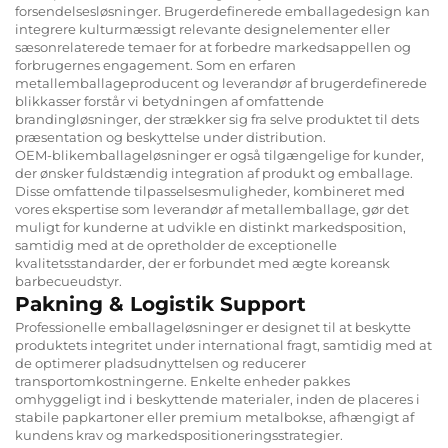
forsendelsesløsninger. Brugerdefinerede emballagedesign kan
integrere kulturmæssigt relevante designelementer eller
sæsonrelaterede temaer for at forbedre markedsappellen og
forbrugernes engagement. Som en erfaren
metallemballageproducent og leverandør af brugerdefinerede
blikkasser forstår vi betydningen af omfattende
brandingløsninger, der strækker sig fra selve produktet til dets
præsentation og beskyttelse under distribution.
OEM-blikemballageløsninger er også tilgængelige for kunder,
der ønsker fuldstændig integration af produkt og emballage.
Disse omfattende tilpasselsesmuligheder, kombineret med
vores ekspertise som leverandør af metallemballage, gør det
muligt for kunderne at udvikle en distinkt markedsposition,
samtidig med at de opretholder de exceptionelle
kvalitetsstandarder, der er forbundet med ægte koreansk
barbecueudstyr.
Pakning & Logistik Support
Professionelle emballageløsninger er designet til at beskytte
produktets integritet under international fragt, samtidig med at
de optimerer pladsudnyttelsen og reducerer
transportomkostningerne. Enkelte enheder pakkes
omhyggeligt ind i beskyttende materialer, inden de placeres i
stabile papkartoner eller premium metalbokse, afhængigt af
kundens krav og markedspositioneringsstrategier.