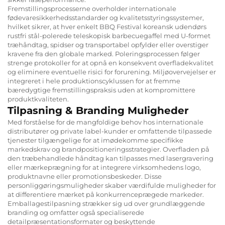
Fremstillingsprocesserne overholder internationale
fødevaresikkerhedsstandarder og kvalitetsstyringssystemer,
hvilket sikrer, at hver enkelt BBQ Festival koreansk udendørs
rustfri stål-polerede teleskopisk barbecuegaffel med U-formet
træhåndtag, spidser og transportabel opfylder eller overstiger
kravene fra den globale marked. Poleringsprocessen følger
strenge protokoller for at opnå en konsekvent overfladekvalitet
og eliminere eventuelle risici for forurening. Miljøovervejelser er
integreret i hele produktionscyklussen for at fremme
bæredygtige fremstillingspraksis uden at kompromittere
produktkvaliteten.
Tilpasning & Branding Muligheder
Med forståelse for de mangfoldige behov hos internationale
distributører og private label-kunder er omfattende tilpassede
tjenester tilgængelige for at imødekomme specifikke
markedskrav og brandpositioneringsstrategier. Overfladen på
den træbehandlede håndtag kan tilpasses med lasergravering
eller mærkeprægning for at integrere virksomhedens logo,
produktnavne eller promotionsbeskeder. Disse
personliggøringsmuligheder skaber værdifulde muligheder for
at differentiere mærket på konkurrenceprægede markeder.
Emballagestilpasning strækker sig ud over grundlæggende
branding og omfatter også specialiserede
detailpræsentationsformater og beskyttende