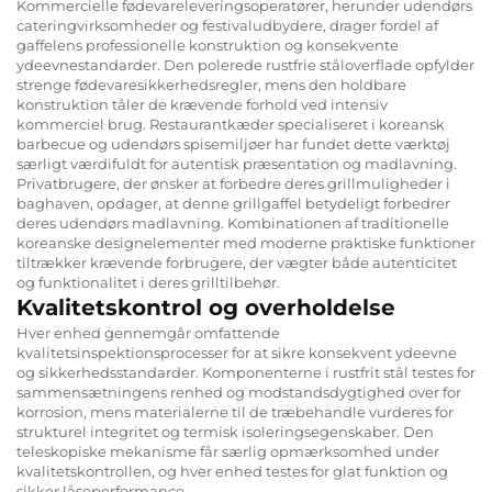
Kommercielle fødevareleveringsoperatører, herunder udendørs
cateringvirksomheder og festivaludbydere, drager fordel af
gaffelens professionelle konstruktion og konsekvente
ydeevnestandarder. Den polerede rustfrie ståloverflade opfylder
strenge fødevaresikkerhedsregler, mens den holdbare
konstruktion tåler de krævende forhold ved intensiv
kommerciel brug. Restaurantkæder specialiseret i koreansk
barbecue og udendørs spisemiljøer har fundet dette værktøj
særligt værdifuldt for autentisk præsentation og madlavning.
Privatbrugere, der ønsker at forbedre deres grillmuligheder i
baghaven, opdager, at denne grillgaffel betydeligt forbedrer
deres udendørs madlavning. Kombinationen af traditionelle
koreanske designelementer med moderne praktiske funktioner
tiltrækker krævende forbrugere, der vægter både autenticitet
og funktionalitet i deres grilltilbehør.
Kvalitetskontrol og overholdelse
Hver enhed gennemgår omfattende
kvalitetsinspektionsprocesser for at sikre konsekvent ydeevne
og sikkerhedsstandarder. Komponenterne i rustfrit stål testes for
sammensætningens renhed og modstandsdygtighed over for
korrosion, mens materialerne til de træbehandle vurderes for
strukturel integritet og termisk isoleringsegenskaber. Den
teleskopiske mekanisme får særlig opmærksomhed under
kvalitetskontrollen, og hver enhed testes for glat funktion og
sikker låseperformance.