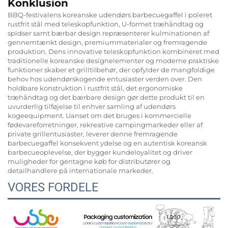
Konklusion
BBQ-festivalens koreanske udendørs barbecuegaffel i poleret
rustfrit stål med teleskopfunktion, U-formet træhåndtag og
spidser samt bærbar design repræsenterer kulminationen af
gennemtænkt design, premiummaterialer og fremragende
produktion. Dens innovative teleskopfunktion kombineret med
traditionelle koreanske designelementer og moderne praktiske
funktioner skaber et grilltilbehør, der opfylder de mangfoldige
behov hos udendørskogende entusiaster verden over. Den
holdbare konstruktion i rustfrit stål, det ergonomiske
træhåndtag og det bærbare design gør dette produkt til en
uvurderlig tilføjelse til enhver samling af udendørs
kogeequipment. Uanset om det bruges i kommercielle
fødevareforretninger, rekreative campingmarkeder eller af
private grillentusiaster, leverer denne fremragende
barbecuegaffel konsekvent ydelse og en autentisk koreansk
barbecueoplevelse, der bygger kundeloyalitet og driver
muligheder for gentagne køb for distributører og
detailhandlere på internationale markeder.
VORES FORDELE