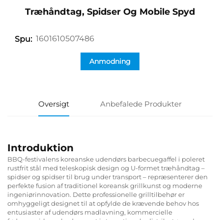
Træhåndtag, Spidser Og Mobile Spyd
1601610507486
Spu:
Anmodning
Oversigt
Anbefalede Produkter
Introduktion
BBQ-festivalens koreanske udendørs barbecuegaffel i poleret
rustfrit stål med teleskopisk design og U-formet træhåndtag –
spidser og spidser til brug under transport – repræsenterer den
perfekte fusion af traditionel koreansk grillkunst og moderne
ingeniørinnovation. Dette professionelle grilltilbehør er
omhyggeligt designet til at opfylde de krævende behov hos
entusiaster af udendørs madlavning, kommercielle