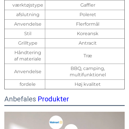
værktøjstype
Gaffler
afslutning
Poleret
Anvendelse
Flerformål
Stil
Koreansk
Grilltype
Antracit
Håndtering
Træ
af materiale
BBQ, camping,
Anvendelse
multifunktionel
fordele
Høj kvalitet
Anbefales
Produkter