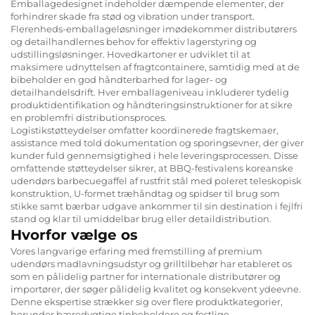
Emballagedesignet indeholder dæmpende elementer, der
forhindrer skade fra stød og vibration under transport.
Flerenheds-emballageløsninger imødekommer distributørers
og detailhandlernes behov for effektiv lagerstyring og
udstillingsløsninger. Hovedkartoner er udviklet til at
maksimere udnyttelsen af fragtcontainere, samtidig med at de
bibeholder en god håndterbarhed for lager- og
detailhandelsdrift. Hver emballageniveau inkluderer tydelig
produktidentifikation og håndteringsinstruktioner for at sikre
en problemfri distributionsproces.
Logistikstøtteydelser omfatter koordinerede fragtskemaer,
assistance med told dokumentation og sporingsevner, der giver
kunder fuld gennemsigtighed i hele leveringsprocessen. Disse
omfattende støtteydelser sikrer, at BBQ-festivalens koreanske
udendørs barbecuegaffel af rustfrit stål med poleret teleskopisk
konstruktion, U-formet træhåndtag og spidser til brug som
stikke samt bærbar udgave ankommer til sin destination i fejlfri
stand og klar til umiddelbar brug eller detaildistribution.
Hvorfor vælge os
Vores langvarige erfaring med fremstilling af premium
udendørs madlavningsudstyr og grilltilbehør har etableret os
som en pålidelig partner for internationale distributører og
importører, der søger pålidelig kvalitet og konsekvent ydeevne.
Denne ekspertise strækker sig over flere produktkategorier,
herunder bæredygtige tinbeholdere og festlige