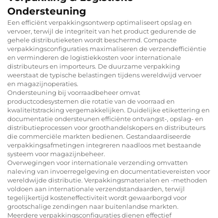
Ondersteuning
Een efficiënt verpakkingsontwerp optimaliseert opslag en
vervoer, terwijl de integriteit van het product gedurende de
gehele distributieketen wordt beschermd. Compacte
verpakkingsconfiguraties maximaliseren de verzendefficiëntie
en verminderen de logistiekkosten voor internationale
distributeurs en importeurs. De duurzame verpakking
weerstaat de typische belastingen tijdens wereldwijd vervoer
en magazijnoperaties.
Ondersteuning bij voorraadbeheer omvat
productcodesystemen die rotatie van de voorraad en
kwaliteitstracking vergemakkelijken. Duidelijke etikettering en
documentatie ondersteunen efficiënte ontvangst-, opslag- en
distributieprocessen voor groothandelskopers en distributeurs
die commerciële markten bedienen. Gestandaardiseerde
verpakkingsafmetingen integreren naadloos met bestaande
systeem voor magazijnbeheer.
Overwegingen voor internationale verzending omvatten
naleving van invoerregelgeving en documentatievereisten voor
wereldwijde distributie. Verpakkingsmaterialen en -methoden
voldoen aan internationale verzendstandaarden, terwijl
tegelijkertijd kosteneffectiviteit wordt gewaarborgd voor
grootschalige zendingen naar buitenlandse markten.
Meerdere verpakkingsconfiguraties dienen effectief