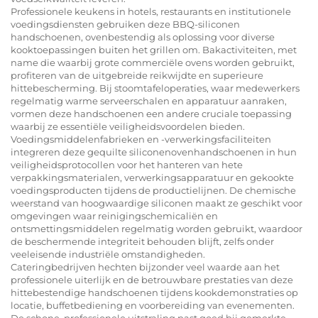
Professionele keukens in hotels, restaurants en institutionele
voedingsdiensten gebruiken deze BBQ-siliconen
handschoenen, ovenbestendig als oplossing voor diverse
kooktoepassingen buiten het grillen om. Bakactiviteiten, met
name die waarbij grote commerciële ovens worden gebruikt,
profiteren van de uitgebreide reikwijdte en superieure
hittebescherming. Bij stoomtafeloperaties, waar medewerkers
regelmatig warme serveerschalen en apparatuur aanraken,
vormen deze handschoenen een andere cruciale toepassing
waarbij ze essentiële veiligheidsvoordelen bieden.
Voedingsmiddelenfabrieken en -verwerkingsfaciliteiten
integreren deze gequilte siliconenovenhandschoenen in hun
veiligheidsprotocollen voor het hanteren van hete
verpakkingsmaterialen, verwerkingsapparatuur en gekookte
voedingsproducten tijdens de productielijnen. De chemische
weerstand van hoogwaardige siliconen maakt ze geschikt voor
omgevingen waar reinigingschemicaliën en
ontsmettingsmiddelen regelmatig worden gebruikt, waardoor
de beschermende integriteit behouden blijft, zelfs onder
veeleisende industriële omstandigheden.
Cateringbedrijven hechten bijzonder veel waarde aan het
professionele uiterlijk en de betrouwbare prestaties van deze
hittebestendige handschoenen tijdens kookdemonstraties op
locatie, buffetbediening en voorbereiding van evenementen.
De schone, professionele uitstraling past goed bij gemerkte