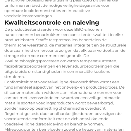
uniformen en biedt de nodige veiligheidsgarantie voor
openbare kookdemonstraties en interactieve
voedseldienstervaringen.
Kwaliteitscontrole en naleving
De productiestandaarden voor deze BBQ-siliconen
handschoenen benadrukken een consistente kwaliteit in elke
productiebatch. Straffe testprotocollen beoordelen de
thermische weerstand, de materiaalintegriteit en de structurele
duurzaamheid om ervoor te zorgen dat elk paar voldoet aan de
strenge eisen voor commercieel gebruik. De
kwaliteitsborgingsprocessen omvatten temperatuurtesten,
flexibiliteitsbeoordelingen en levensduurbeoordelingen die
uitgebreide omstandigheden in commerciële keukens
simuleren.
Conformiteit met voedselveiligheidsvoorschriften vormt een
fundamenteel aspect van het ontwerp- en productieproces. De
siliconenmaterialen voldoen aan internationale normen voor
contact met levensmiddelen, waardoor een veilige interactie
met alle soorten voedingsproducten wordt gewaarborgd,
zonder risico op besmetting of chemische overdracht.
Regelmatige tests door onafhankelijke derden bevestigen de
voortdurende conformiteit met de zich ontwikkelende
voedselveiligheidsregelgeving en branche-normen.
Milieuoogpunten beïnvloeden zowel de keuze van materialen