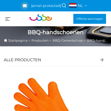
NL
[email protected]
Offerte aanvragen
BBQ-handschoenen
Startpagina
>
Producten
>
BBQ-Gereedschap
>
BBQ-handschoenen
ALLE PRODUCTEN