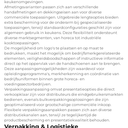
keukenomgevingen.
Afmetingsvarianten passen zich aan verschillende
handafmetingen en dekkingseisen aan voor diverse
commerciële toepassingen. Uitgebreide lengteopties bieden
extra bescherming voor de onderarm bij gespecialiseerde
toepassingen, terwijl standaardconfiguraties geschikt zijn voor
algemeen gebruik in keukens. Deze flexibiliteit ondersteunt
diverse marktsegmenten, van horeca tot industriële
kooktoepassingen.
De mogelijkheid om logo's te plaatsen en op maat te
bedrukken, maakt het mogelijk om bedrijfsmerkgerelateerde
elementen, veiligheidsboodschappen of instructieve informatie
direct op het oppervlak van de handschoenen aan te brengen.
Deze aanpassingsmogelijkheden zijn waardevol voor
opleidingsprogramma's, merkherkenning en coördinatie van
bedrijfsuniformen binnen grote horeca- en
voedingssectorbedrijven.
Verpakkingsaanpassing omvat presentatieopties die direct
verkoopklaar zijn voor distributeurs die eindgebruikersmarkten
bedienen, evenals bulkverpakkingsoplossingen die zijn
geoptimaliseerd voor grootschalige commerciële inkoop.
Flexibele verpakkingsaanpakken passen zich aan diverse
distributiekanalen aan, terwijl ze tegelijkertijd de
productbescherming en presentatiekwaliteit behouden.
Verpakking & Logistieke