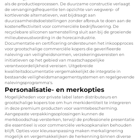
als de productieprocessen. De duurzame constructie verlaagt
de vervangingsfrequentie ten opzichte van wegwerp- of
kortlevende alternatieven, wat bijdraagt aan
duurzaamheidsdoelstellingen zonder afbreuk te doen aan de
kosteneffectiviteit voor commerciële bedrijfsvoering. De
recyclebare siliconen samenstelling sluit aan bij de groeiende
milieubewustwording in de horecaindustrie.
Documentatie en certificering ondersteunen het inkoopproces
voor grootschalige commerciële kopers die geverifieerde
naleving van veiligheidsnormen, verzekeringsvereisten en
initiatieven op het gebied van maatschappelijke
verantwoordelijkheid vereisen. Uitgebreide
kwaliteitsdocumentatie vergemakkelijkt de integratie in
bestaande veiligheidsmanagementsystemen en regelgevende
nalevingsprogramma's.
Personalisatie- en merkopties
Mogelijkheden voor private label laten distributeurs en
grootschalige kopers toe om hun merkidentiteit te integreren
in deze premium producten voor warmtebescherming.
Aangepaste verpakkingsoplossingen kunnen de
merkboodschap versterken, terwijl de professionele presentatie
die essentieel is voor commerciële verkoopkanalen behouden
blijft. Opties voor kleuraanpassing maken merkalignering
mogelijk en vergemakkelijken de herkenning binnen diverse