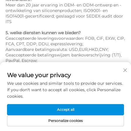
Meer dan 20 jaar ervaring in OEM- en ODM-ontwerp en -
ontwikkeling van siliconenproducten; ISO9001- en 
ISO14001-gecertificeerd; geslaagd voor SEDEX-audit door 
ITS 
5. welke diensten kunnen we bieden? 
Geaccepteerde leveringsvoorwaarden: FOB, CIF, EXW, CIP, 
FCA, CPT, DDP, DDU, expresslevering; 
Aanvaardbare betalingsvaluta: USD,EUR,HKD,CNY; 
Geaccepteerde betalingswijzen: bankoverschrijving (T/T), 
PayPal, Escrow; 
Gesproken Taal: Engels, Chinees, Japans   
We value your privacy
We use cookies and similar tools to provide our services.
If you don't want to accept all cookies, click Personalize
Aanbevolen producten
cookies.
Accept all
Personalize cookies
STARTPAGINA
PRODUCTEN
E-MAIL
TEL