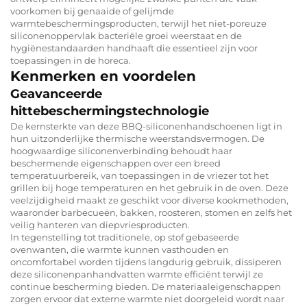
voorkomen bij genaaide of gelijmde
warmtebeschermingsproducten, terwijl het niet-poreuze
siliconenoppervlak bacteriële groei weerstaat en de
hygiënestandaarden handhaaft die essentieel zijn voor
toepassingen in de horeca.
Kenmerken en voordelen
Geavanceerde
hittebeschermingstechnologie
De kernsterkte van deze BBQ-siliconenhandschoenen ligt in
hun uitzonderlijke thermische weerstandsvermogen. De
hoogwaardige siliconenverbinding behoudt haar
beschermende eigenschappen over een breed
temperatuurbereik, van toepassingen in de vriezer tot het
grillen bij hoge temperaturen en het gebruik in de oven. Deze
veelzijdigheid maakt ze geschikt voor diverse kookmethoden,
waaronder barbecueën, bakken, roosteren, stomen en zelfs het
veilig hanteren van diepvriesproducten.
In tegenstelling tot traditionele, op stof gebaseerde
ovenwanten, die warmte kunnen vasthouden en
oncomfortabel worden tijdens langdurig gebruik, dissiperen
deze siliconenpanhandvatten warmte efficiënt terwijl ze
continue bescherming bieden. De materiaaleigenschappen
zorgen ervoor dat externe warmte niet doorgeleid wordt naar