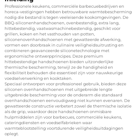
Professionele keukens, commerciële barbecuebedrijven en
horeca-vestigingen hebben betrouwbare warmtebescherming
nodig die bestand is tegen veeleisende kookomgevingen. De
BBQ-siliconenhandschoenen, ovenbestendig, extra lang,
hittebestendig, vaatwasmachinebestendig, geschikt voor
grillen, koken en het vasthouden van potten,
siliconenovenhandschoenen met gewatteerde afwerking,
vormen een doorbraak in culinaire veiligheidsuitrusting en
combineren geavanceerde siliconetechnologie met
ergonomische ontwerpprincipes. Deze premium
hittebestendige handschoenen bieden uitzonderlijke
thermische bescherming, terwijl ze de handigheid en
flexibiliteit behouden die essentieel zijn voor nauwkeurige
voedselverwerking en kooktaken.
Speciaal ontworpen voor professioneel gebruik, bieden deze
siliconen ovenhandschoenen met uitgebreide lengte
uitgebreide bescherming voor de onderarm die standaard
ovenhandschoenen eenvoudigweg niet kunnen evenaren. De
gewatteerde constructie verbetert zowel de thermische isolatie
als de grip, waardoor deze handschoenen onmisbare
hulpmiddelen zijn voor barbecues, commerciële keukens,
cateringdiensten en voedselfabrieken waar
warmteblootstelling voortdurende veiligheidsuitdagingen
oplegt.