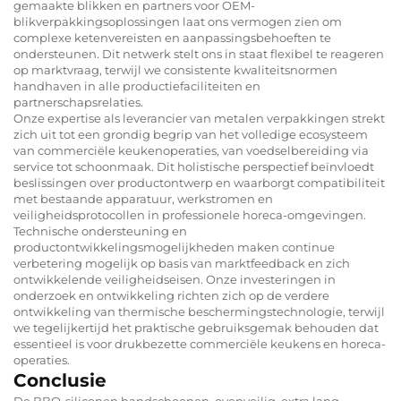
gemaakte blikken en partners voor OEM-
blikverpakkingsoplossingen laat ons vermogen zien om
complexe ketenvereisten en aanpassingsbehoeften te
ondersteunen. Dit netwerk stelt ons in staat flexibel te reageren
op marktvraag, terwijl we consistente kwaliteitsnormen
handhaven in alle productiefaciliteiten en
partnerschapsrelaties.
Onze expertise als leverancier van metalen verpakkingen strekt
zich uit tot een grondig begrip van het volledige ecosysteem
van commerciële keukenoperaties, van voedselbereiding via
service tot schoonmaak. Dit holistische perspectief beïnvloedt
beslissingen over productontwerp en waarborgt compatibiliteit
met bestaande apparatuur, werkstromen en
veiligheidsprotocollen in professionele horeca-omgevingen.
Technische ondersteuning en
productontwikkelingsmogelijkheden maken continue
verbetering mogelijk op basis van marktfeedback en zich
ontwikkelende veiligheidseisen. Onze investeringen in
onderzoek en ontwikkeling richten zich op de verdere
ontwikkeling van thermische beschermingstechnologie, terwijl
we tegelijkertijd het praktische gebruiksgemak behouden dat
essentieel is voor drukbezette commerciële keukens en horeca-
operaties.
Conclusie
De BBQ-siliconen handschoenen, ovenveilig, extra lang,