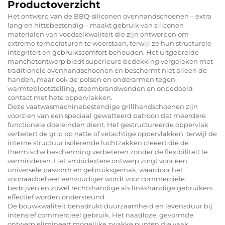
Productoverzicht
Het ontwerp van de BBQ-siliconen ovenhandschoenen – extra
lang en hittebestendig – maakt gebruik van siliconen
materialen van voedselkwaliteit die zijn ontworpen om
extreme temperaturen te weerstaan, terwijl ze hun structurele
integriteit en gebruikscomfort behouden. Het uitgebreide
manchetontwerp biedt superieure bedekking vergeleken met
traditionele ovenhandschoenen en beschermt niet alleen de
handen, maar ook de polsen en onderarmen tegen
warmteblootstelling, stoombrandwonden en onbedoeld
contact met hete oppervlakken.
Deze vaatwasmachinebestendige grillhandschoenen zijn
voorzien van een speciaal gewatteerd patroon dat meerdere
functionele doeleinden dient. Het gestructureerde oppervlak
verbetert de grip op natte of vetachtige oppervlakken, terwijl de
interne structuur isolerende luchtzakken creëert die de
thermische bescherming verbeteren zonder de flexibiliteit te
verminderen. Het ambidextere ontwerp zorgt voor een
universele pasvorm en gebruiksgemak, waardoor het
voorraadbeheer eenvoudiger wordt voor commerciële
bedrijven en zowel rechtshandige als linkshandige gebruikers
effectief worden ondersteund.
De bouwkwaliteit benadrukt duurzaamheid en levensduur bij
intensief commercieel gebruik. Het naadloze, gevormde
ontwerp elimineert mogelijke zwakke punten die vaak