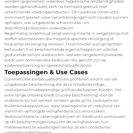
worden opgenomen, waardoor hygiënische omstandigheden
worden gehandhaafd, zelfs na herhaald gebruik met
verschillende voedingsproducten. De naadloze constructie
elimineert spleten waar verontreinigingen zich zouden kunnen
ophopen, wat uitgebreide schoonmaak- en
desinfectieprotocollen ondersteunt.
Regelmatig onderhoud vergt weinig moeite in vergelijking met
stoffen alternatieven die mogelijk speciale verzorging of
frequente vervanging vereisen. Deze houder voor grillpotten
behouden hun beschermende eigenschappen en uiterlijk
gedurende talloze wasbeurten, wat een langetermijnwaarde
biedt voor commerciële bedrijven die gericht zijn op
kostenbeheersing en operationele efficiëntie.
Toepassingen & Use Cases
Commerciële barbecuebedrijven profiteren enorm van de
uitgebreide bescherming die deze hittebestendige,
vaatwasmachinebestendige grillhandschoenen bieden. Het
extra lange ontwerp biedt cruciale bescherming voor de
onderarm bij het werken rondom grote grills, rookovens en
buitenkookapparatuur, waar stralingshitte en nabijheid van
vlammen verhoogde veiligheidsrisico's veroorzaken.
Restaurantketens, cateringbedrijven en foodtrucks vertrouwen
op dit beschermingsniveau om de veiligheid van hun
medewerkers te waarborgen terwijl ze een consistente
voedselkwaliteit leveren.