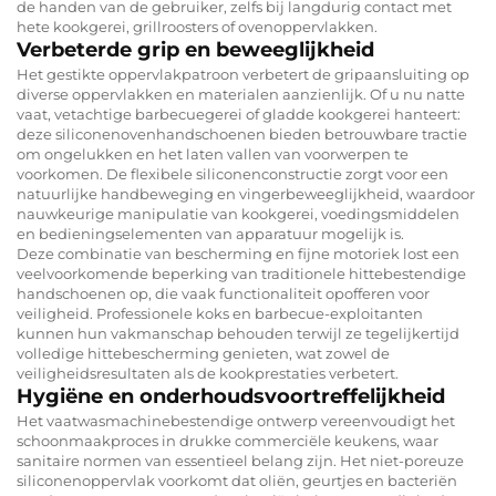
de handen van de gebruiker, zelfs bij langdurig contact met
hete kookgerei, grillroosters of ovenoppervlakken.
Verbeterde grip en beweeglijkheid
Het gestikte oppervlakpatroon verbetert de gripaansluiting op
diverse oppervlakken en materialen aanzienlijk. Of u nu natte
vaat, vetachtige barbecuegerei of gladde kookgerei hanteert:
deze siliconenovenhandschoenen bieden betrouwbare tractie
om ongelukken en het laten vallen van voorwerpen te
voorkomen. De flexibele siliconenconstructie zorgt voor een
natuurlijke handbeweging en vingerbeweeglijkheid, waardoor
nauwkeurige manipulatie van kookgerei, voedingsmiddelen
en bedieningselementen van apparatuur mogelijk is.
Deze combinatie van bescherming en fijne motoriek lost een
veelvoorkomende beperking van traditionele hittebestendige
handschoenen op, die vaak functionaliteit opofferen voor
veiligheid. Professionele koks en barbecue-exploitanten
kunnen hun vakmanschap behouden terwijl ze tegelijkertijd
volledige hittebescherming genieten, wat zowel de
veiligheidsresultaten als de kookprestaties verbetert.
Hygiëne en onderhoudsvoortreffelijkheid
Het vaatwasmachinebestendige ontwerp vereenvoudigt het
schoonmaakproces in drukke commerciële keukens, waar
sanitaire normen van essentieel belang zijn. Het niet-poreuze
siliconenoppervlak voorkomt dat oliën, geurtjes en bacteriën