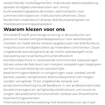
verschillende marktsegmenten. Individuele detailverpakking
spreekt eindgebruikerskanalen aan, terwijl
bulkverpakkingsopties de kosten optimaliseren voor
commerciële kopers en institutionele afnemers. Deze
flexibiliteit ondersteunt diverse distributiestrategieën en
marktpositioneringsaanpakken.
Waarom kiezen voor ons
Ons bedrijf heeft jarenlange ervaring in de productie van
premium keukenveiligheidsapparatuur voor wereldwijde
markten en heeft sterke relaties opgebouwd met distributeurs,
importeurs en eindgebruikers op meerdere continenten. Deze
uitgebreide aanwezigheid op de markt weerspiegelt onze
toewijding aan kwaliteitsuitmuntendheid en
klanttevredenheid in veeleisende commerciële toepassingen.
Als een erkende fabrikant van metalen verpakkingen begrijpen
we het cruciale belang van persoonlijke
beschermingsmiddelen in omgevingen waar voedsel wordt
bereid, waarbij veiligheid en betrouwbaarheid niet mogen
worden aangetast. Onze uitgebreide aanpak van
productontwikkeling houdt feedback in van professionele koks,
keukenmanagers en veiligheidscoördinatoren, om ervoor te
zorgen dat praktische functionaliteit voldoet aan theoretische
beschermingsvereisten.
Internationale samenwerking met leveranciers van op maat