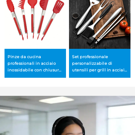
Pinze da cucina
Set professionale
professionali in acciaio
personalizzabile di
inossidabile con chiusura
utensili per grill in acciaio
sicura, set da 5 pezzi, eco-
inossidabile (5 pezzi),
sostenibili,
multifunzione, resistente,
personalizzabili con logo,
comprensivo di forchetta
in vendita all’ingrosso
per grill, pinze per
alimenti e pennello per
oli