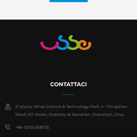
CONTATTACI
2° piano, Minqi Science & Technology Park, n. 1 Pingshan
Road, Xili Street, Distretto di Nanshan, Shenzhen, Cina.
+86-13760368735