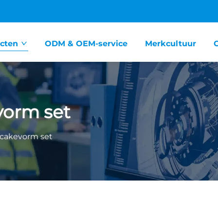
cten
ODM & OEM-service
Merkcultuur
vorm set
cakevorm set