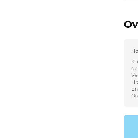
Ov
Ho
Si
ge
Ve
Hi
En
Gr