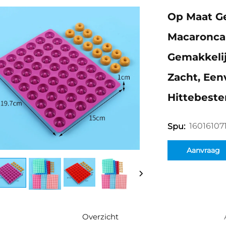
Op Maat G
Macaronca
Gemakkelij
Zacht, Een
Hittebesten
16016107
Spu:
Aanvraag
Overzicht