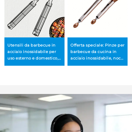
Utensili da barbecue in
Offerta speciale: Pinze per
acciaio inossidabile per
barbecue da cucina in
uso esterno e domestico,
acciaio inossidabile, noce,
con impugnatura in
olivo e legno, pinze per
legno, resistenti al calore
spaghetti, carne e aglio,
e antiaderenti, spiedini,
per friggere alimenti, con
griglia per verdure,
blocco in legno
gabbia metallica e altri
attrezzi