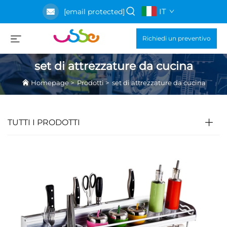
IT
[email protected]
Richiedi un preventivo
set di attrezzature da cucina
Homepage
>
Prodotti
>
set di attrezzature da cucina
TUTTI I PRODOTTI