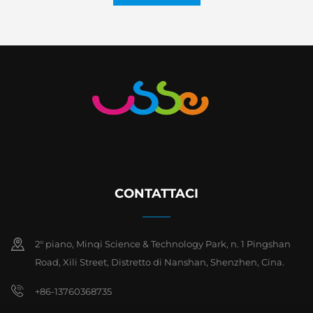
CONTATTACI
2° piano, Minqi Science & Technology Park, n. 1 Pingshan
Road, Xili Street, Distretto di Nanshan, Shenzhen, Cina.
+86-13760368735