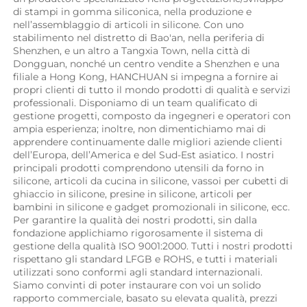
di stampi in gomma siliconica, nella produzione e 
nell’assemblaggio di articoli in silicone. Con uno 
stabilimento nel distretto di Bao'an, nella periferia di 
Shenzhen, e un altro a Tangxia Town, nella città di 
Dongguan, nonché un centro vendite a Shenzhen e una 
filiale a Hong Kong, HANCHUAN si impegna a fornire ai 
propri clienti di tutto il mondo prodotti di qualità e servizi 
professionali. Disponiamo di un team qualificato di 
gestione progetti, composto da ingegneri e operatori con 
ampia esperienza; inoltre, non dimentichiamo mai di 
apprendere continuamente dalle migliori aziende clienti 
dell’Europa, dell’America e del Sud-Est asiatico. I nostri 
principali prodotti comprendono utensili da forno in 
silicone, articoli da cucina in silicone, vassoi per cubetti di 
ghiaccio in silicone, presine in silicone, articoli per 
bambini in silicone e gadget promozionali in silicone, ecc. 
Per garantire la qualità dei nostri prodotti, sin dalla 
fondazione applichiamo rigorosamente il sistema di 
gestione della qualità ISO 9001:2000. Tutti i nostri prodotti 
rispettano gli standard LFGB e ROHS, e tutti i materiali 
utilizzati sono conformi agli standard internazionali. 
Siamo convinti di poter instaurare con voi un solido 
rapporto commerciale, basato su elevata qualità, prezzi 