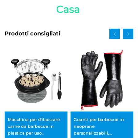
Casa 
Prodotti consigliati
Macchina per sfilacciare
Guanti per barbecue in
carne da barbecue in
neoprene
plastica per uso
personalizzabili,