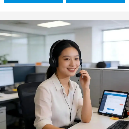
domestico e in cucina,
produzione su
tritacarne/sfilacciatrice
ordinazione (OEM/ODM),
multifunzione per maiale
impermeabili, resistenti
sfilacciato, manzo e pollo,
agli oli e alle alte
resistente ed ecologica
temperature, lavabili in
lavastoviglie, ideali come
regalo