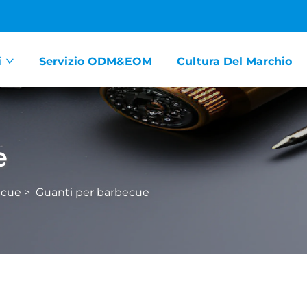
i
Servizio ODM&EOM
Cultura Del Marchio
e
ecue
>
Guanti per barbecue