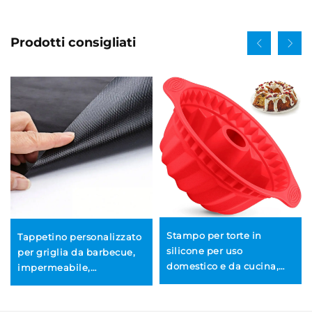
Prodotti consigliati
Stampo per torte in
Tappetino personalizzato
silicone per uso
per griglia da barbecue,
domestico e da cucina,
impermeabile,
adatto al contatto con
antiaderente, resistente
alimenti, produzione su
al calore, privo di PFOA, in
ordinazione (OEM &