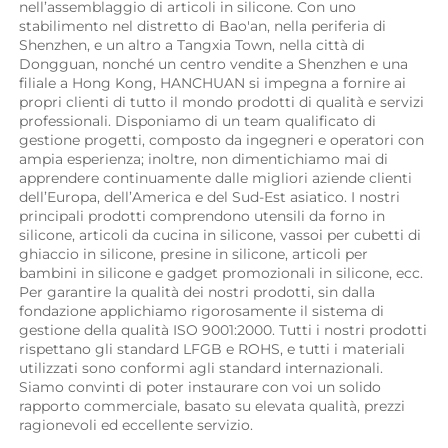
nell’assemblaggio di articoli in silicone. Con uno 
stabilimento nel distretto di Bao'an, nella periferia di 
Shenzhen, e un altro a Tangxia Town, nella città di 
Dongguan, nonché un centro vendite a Shenzhen e una 
filiale a Hong Kong, HANCHUAN si impegna a fornire ai 
propri clienti di tutto il mondo prodotti di qualità e servizi 
professionali. Disponiamo di un team qualificato di 
gestione progetti, composto da ingegneri e operatori con 
ampia esperienza; inoltre, non dimentichiamo mai di 
apprendere continuamente dalle migliori aziende clienti 
dell’Europa, dell’America e del Sud-Est asiatico. I nostri 
principali prodotti comprendono utensili da forno in 
silicone, articoli da cucina in silicone, vassoi per cubetti di 
ghiaccio in silicone, presine in silicone, articoli per 
bambini in silicone e gadget promozionali in silicone, ecc. 
Per garantire la qualità dei nostri prodotti, sin dalla 
fondazione applichiamo rigorosamente il sistema di 
gestione della qualità ISO 9001:2000. Tutti i nostri prodotti 
rispettano gli standard LFGB e ROHS, e tutti i materiali 
utilizzati sono conformi agli standard internazionali. 
Siamo convinti di poter instaurare con voi un solido 
rapporto commerciale, basato su elevata qualità, prezzi 
ragionevoli ed eccellente servizio. 