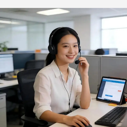
tessuto robusto per
ODM), antiaderente, con
cottura
scanalature, per budini e
gelatine, stampi per
cottura all'ingrosso, teglia
per torte