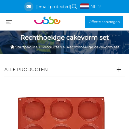
NL
[email protected]
Offerte aanvragen
Rechthoekige cakevorm set
Startpagina
>
Producten
>
Rechthoekige cakevorm set
ALLE PRODUCTEN