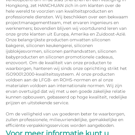
Hongkong, zet HANCHUAN zich in om klanten over de 
hele wereld te voorzien van kwaliteitsproducten en 
professionele diensten. Wij beschikken over een bekwaam 
projectmanagementteam, met ervaren ingenieurs en 
werknemers; bovendien blijven wij voortdurend leren van 
onze grote klanten uit Europa, Amerika en Zuidoost-Azië. 
Onze belangrijkste producten omvatten siliconen 
bakgerei, siliconen keukengerei, siliconen 
ijsblokjesvormen, siliconen panhandvatten, siliconen 
babyproducten en siliconen promotionele cadeaus, 
enzovoort. Om de kwaliteit van onze producten te 
waarborgen, hanteren wij sinds onze oprichting strikt het 
ISO9001:2000-kwaliteitssysteem. Al onze producten 
voldoen aan de LFGB- en ROHS-normen en al onze 
materialen voldoen aan internationale normen. Wij zijn 
ervan overtuigd dat wij met u een goede zakelijke relatie 
kunnen opbouwen, gebaseerd op hoge kwaliteit, redelijke 
prijzen en uitstekende service. 
Om de veiligheid van uw goederen beter te waarborgen, 
zullen professionele, milieuvriendelijke, gemakkelijke en 
efficiënte verpakkingsservices worden aangeboden. 
Voor meer informatie kunt u 