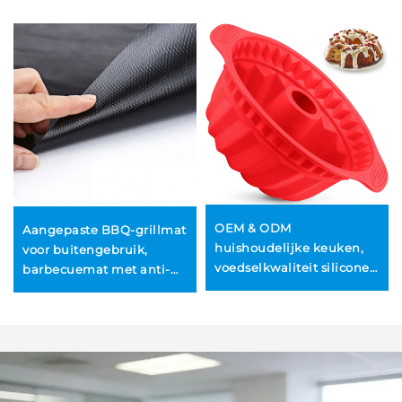
OEM & ODM
Aangepaste BBQ-grillmat
huishoudelijke keuken,
voor buitengebruik,
voedselkwaliteit siliconen
barbecuemat met anti-
taartvorm, anti-
aanbaklaag, waterdicht,
aanbakbare gegolfde
hittebestendig, vrij van
jello- en gelatine-
PFOA, zwaar belastbaar
bakvormen, groothandel
weefsel voor bakmatten
taartvorm