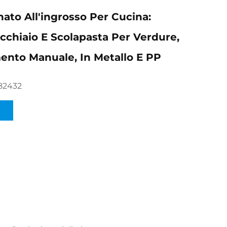
ato All'ingrosso Per Cucina:
ucchiaio E Scolapasta Per Verdure,
nto Manuale, In Metallo E PP
82432
I