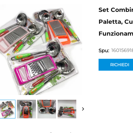
Set Combin
Paletta, C
Funzioname
16015691
Spu:
RICHIEDI
INFORMAZION