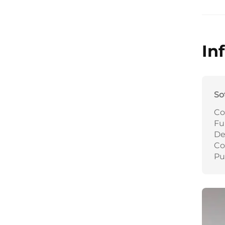
In
So
Co
Fu
De
Co
Pu