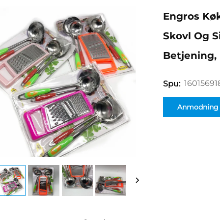
Engros Kø
Skovl Og S
Betjening,
16015691
Spu:
Anmodning