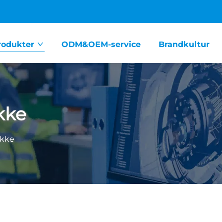
rodukter
ODM&OEM-service
Brandkultur
kke
ykke