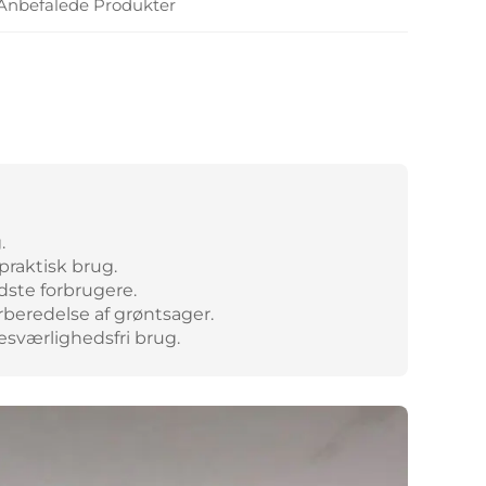
Anbefalede Produkter
.
raktisk brug.
dste forbrugere.
forberedelse af grøntsager.
esværlighedsfri brug.