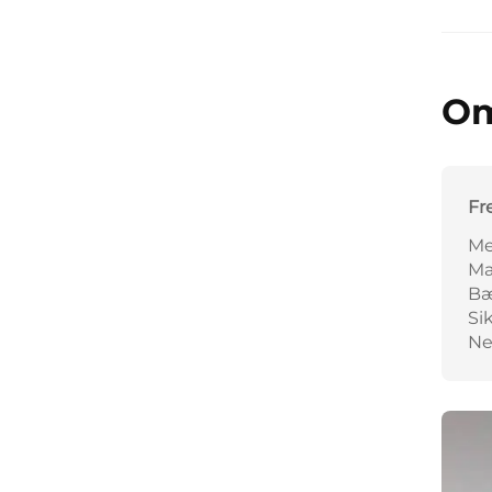
Om
F
Me
Ma
Bæ
Si
Ne