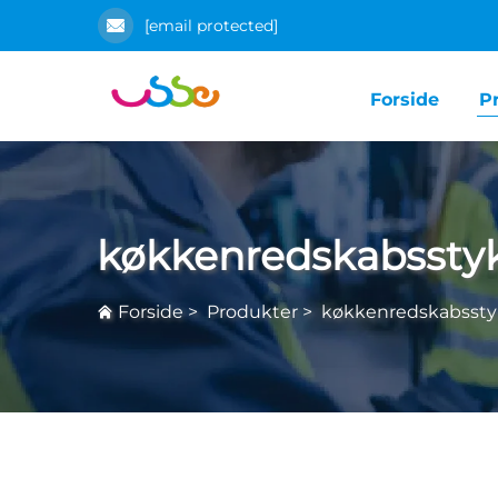
[email protected]
Forside
P
køkkenredskabssty
Forside
>
Produkter
>
køkkenredskabsst