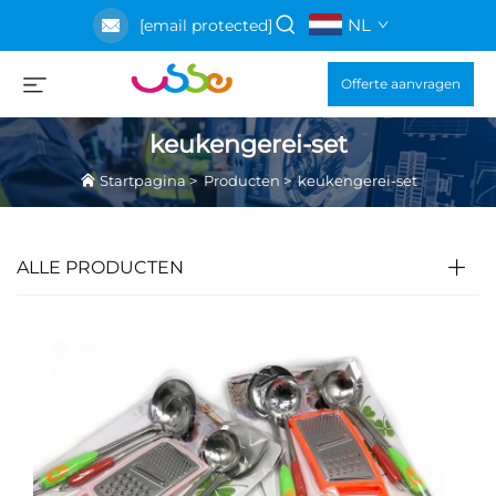
NL
[email protected]
Offerte aanvragen
keukengerei-set
Startpagina
>
Producten
>
keukengerei-set
ALLE PRODUCTEN