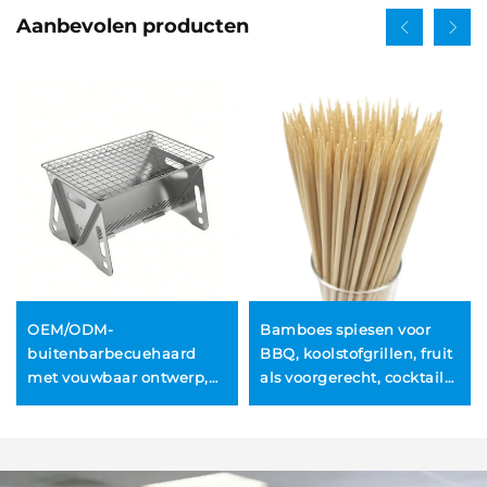
Aanbevolen producten
OEM/ODM-
Bamboes spiesen voor
buitenbarbecuehaard
BBQ, koolstofgrillen, fruit
met vouwbaar ontwerp,
als voorgerecht, cocktails,
rookvrij, met
vleesporties, koken,
afstandsbediening, uit
multi-functioneel en
roestvrij staal en stenen
draagbaar
constructie, handzame