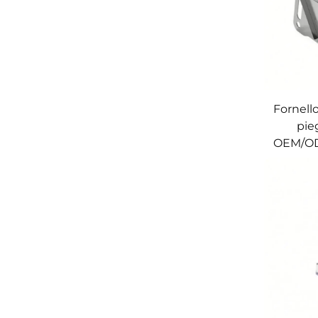
Fornell
pie
OEM/OD
acciai
comodo 