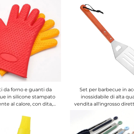
i da forno e guanti da
Set per barbecue in ac
ue in silicone stampato
inossidabile di alta qua
ente al calore, con dita,
vendita all'ingrosso diret
ili in lavastoviglie, per
fabbrica, utensili multiu
ttura e pasticceria
barbecue, design minima
lavabile in lavastoviglie, 
all'aperto