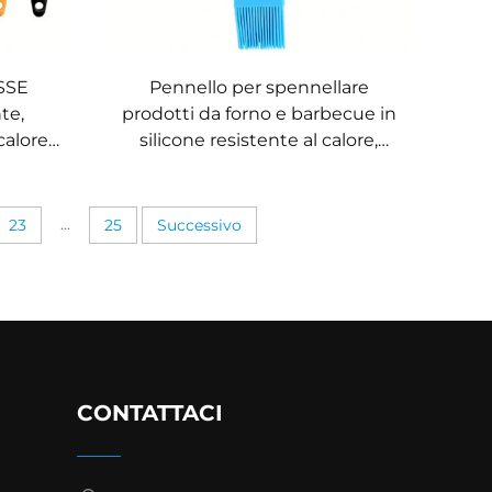
SSE
Pennello per spennellare
te,
prodotti da forno e barbecue in
calore,
silicone resistente al calore,
lare
personalizzabile in vendita
manico
all’ingrosso, dimensioni 26 × 4,5
no per
cm, impugnatura in legno,
...
23
25
Successivo
utensile ecologico e sostenibile
CONTATTACI