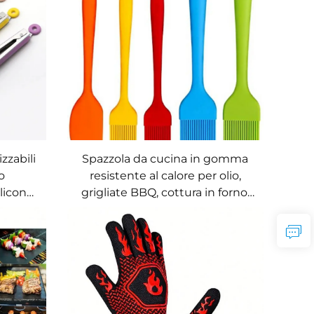
zzabili
Spazzola da cucina in gomma
o
resistente al calore per olio,
licone,
grigliate BBQ, cottura in forno,
ogiche,
pasticceria e spennellatura di
he e
salse durante feste ed eventi
grosso