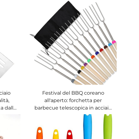
ciaio
Festival del BBQ coreano
lità,
all'aperto: forchetta per
ta dalla
barbecue telescopica in acciaio
so per
inossidabile lucidato, a forma di
lista,
U, con manico in legno e
per uso
spiedini portatili