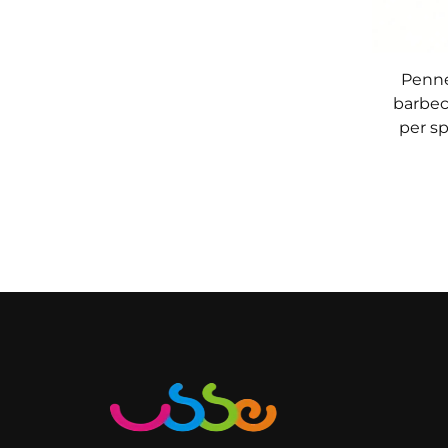
Penne
barbec
per sp
resiste
adatto 
pasticc