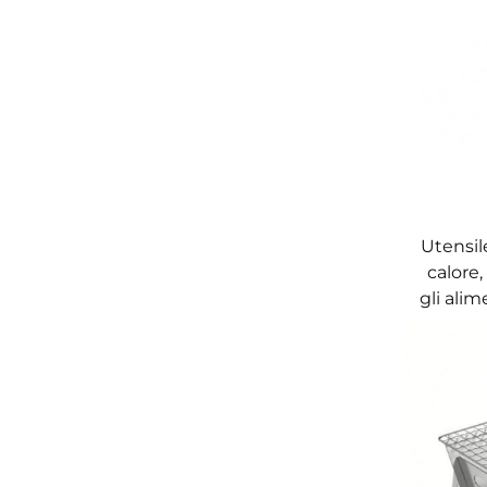
Utensil
calore,
gli alim
per
grigli
cucina 