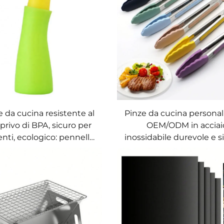
e da cucina resistente al
Pinze da cucina personali
 privo di BPA, sicuro per
OEM/ODM in acciai
enti, ecologico: pennello
inossidabile durevole e si
 glassatura dolciaria,
ad alta temperatura, ecol
atura e barbecue, set da
per barbecue, bistecc
e pasticceria in silicone
alimenti, vendita all'in
per oli