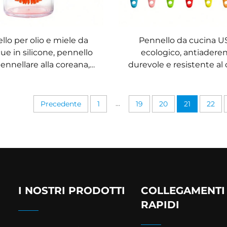
llo per olio e miele da
Pennello da cucina U
ue in silicone, pennello
ecologico, antiaderen
ennellare alla coreana,
durevole e resistente al 
nte al calore e durevole,
in silicone per spennel
per torte, burro, pane e
prodotti da forno, con 
eria, nonché per cottura
metallico in stile corea
...
Precedente
1
19
20
21
22
barbecue
I NOSTRI PRODOTTI
COLLEGAMENTI
RAPIDI