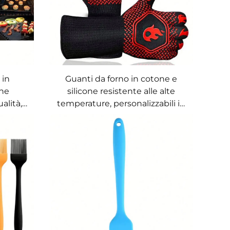
 in
Guanti da forno in cotone e
one
silicone resistente alle alte
alità,
temperature, personalizzabili in
PFOA,
vendita all’ingrosso, guanti
o, per
antiscottatura per barbecue e
o
grigliate, con isolamento
termico