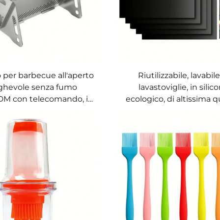
o per barbecue all'aperto
Riutilizzabile, lavabile
ghevole senza fumo
lavastoviglie, in silic
M con telecomando, in
ecologico, di altissima qu
o inossidabile e pietra,
antiaderente, privo di 
grill da esterno a legna
extra spesso, antiscivol
griglia BBQ e forn