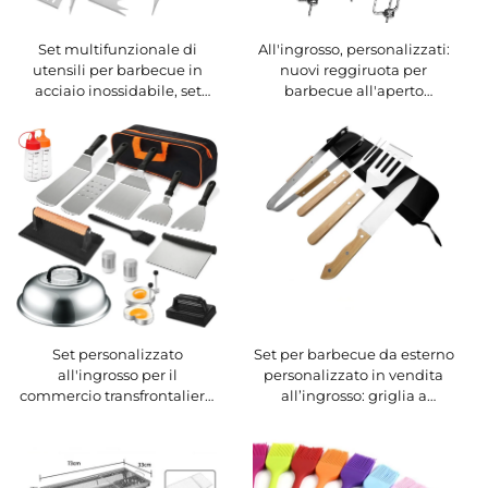
Set multifunzionale di
All'ingrosso, personalizzati:
utensili per barbecue in
nuovi reggiruota per
acciaio inossidabile, set
barbecue all'aperto
combinato per barbecue
transfrontalieri, forchette per
all'aperto composto da
grigliare, griglie e utensili
forchetta e spatola con
per barbecue
manico in legno
Set per barbecue da esterno
Set personalizzato
personalizzato in vendita
all'ingrosso per il
all’ingrosso: griglia a
commercio transfrontaliero:
carbone per uso domestico,
utensili per barbecue
comprensiva di pinze,
all'aperto, set di spatole in
coltello da cucina con
acciaio inossidabile per
manico in legno, spatola e
teppanyaki