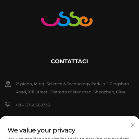
CONTATTACI
2° piano, Minqi Science & Technology Park, n. 1 Pingshan
Road, Xili Street, Distretto di Nanshan, Shenzhen, Cina.
+86-13760368735
[email protected]
We value your privacy