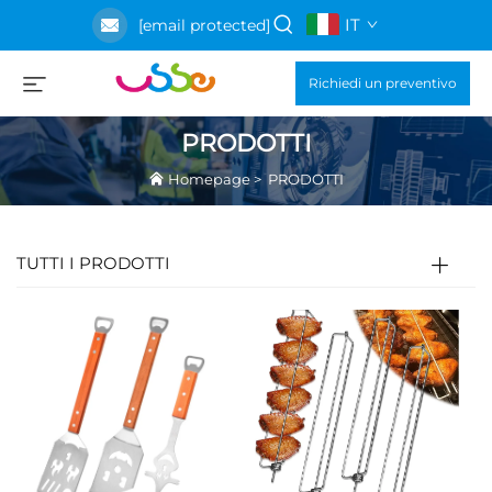
IT
[email protected]
Richiedi un preventivo
PRODOTTI
Homepage
>
PRODOTTI
TUTTI I PRODOTTI