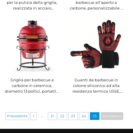
per la pulizia della griglia,
barbecue all'aperto a
realizzata in acciaio
carbone, personalizzabile e
inossidabile con manico in
vendibile all'ingrosso,
plastica, riutilizzabile e
accessori completi per
durevole, adatta per
griglia barbecue, utensili
barbecue e forni
resistenti e riutilizzabili,
forchette per barbecue
Griglia per barbecue a
Guanti da barbecue in
carbone in ceramica,
cotone siliconico ad alta
diametro 13 pollici, portatile,
resistenza termica USSE,
resistente, stile giapponese
best seller, guanti da forno
per cucina all'aperto, dotata
ignifughi con isolamento
di dispositivo di sicurezza
termico, certificati LFGB
per fiamma con comando al
...
Precedente
1
21
22
23
24
25
Successivo
tocco