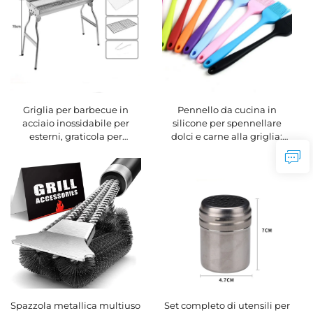
forchetta
Griglia per barbecue in
Pennello da cucina in
acciaio inossidabile per
silicone per spennellare
esterni, graticola per
dolci e carne alla griglia:
barbecue rinforzata per uso
sicuro per gli alimenti,
domestico, griglia per
durevole, riutilizzabile ed
barbecue a carbone per
ecologico, ideale per
esterni, attrezzatura per
stendere olio, burro, impasti
barbecue all’aperto, cottura
dolci e prodotti da forno
al carbone
Spazzola metallica multiuso
Set completo di utensili per