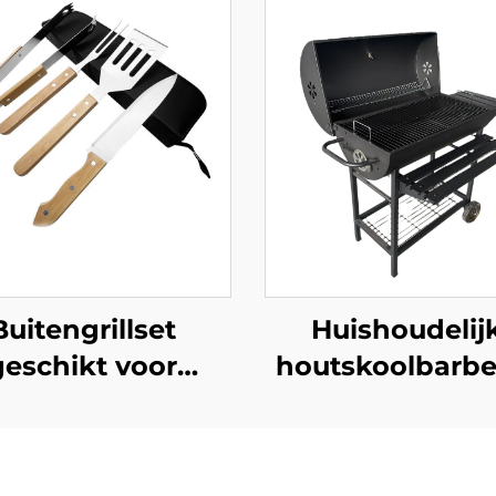
Buitengrillset
Huishoudelij
geschikt voor
houtskoolbarbe
sgebruik bij het
draagbare
len op houtskool,
buitenbarbecue
lusief tangen en
grote barbecue