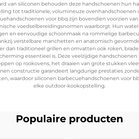
aard van siliconen behouden deze handschoenen hun han
lling tot traditionele, volumineuze ovenhandschoenen 
cuehandschoenen voor bbq zijn bovendien voorzien van 
ënische voedselbereidingsnormen waarborgt. Hun wate
gen en eenvoudige schoonmaak na rommelige barbecue
ankzij verstelbare manchetten en anatomisch gevormde 
r dan traditioneel grillen en omvatten ook roken, brad
cherming essentieel is. Deze veelzijdige handschoenen z
kleppen op rookovens, het draaien van grote stukken vl
onen constructie garandeert langdurige prestaties zonder
en, waardoor siliconen barbecuehandschoenen voor bb
elke outdoor-kookopstelling.
Populaire producten