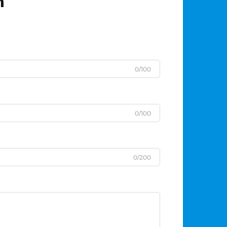
n
0/100
0/100
0/200