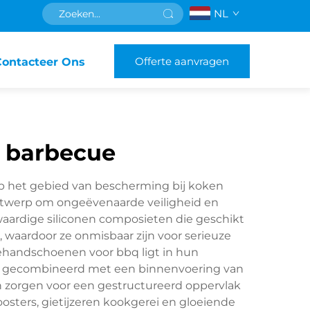
NL
Offerte aanvragen
Contacteer Ons
r barbecue
p het gebied van bescherming bij koken
ntwerp om ongeëvenaarde veiligheid en
aardige siliconen composieten die geschikt
 waardoor ze onmisbaar zijn voor serieuze
cuehandschoenen voor bbq ligt in hun
dt, gecombineerd met een binnenvoering van
n zorgen voor een gestructureerd oppervlak
oosters, gietijzeren kookgerei en gloeiende