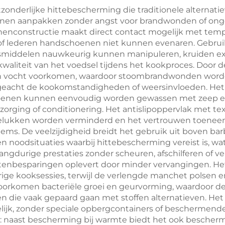
 keukenmes met
op het terras of 
nderlijke hittebescherming die traditionele alternatie
en aanpakken zonder angst voor brandwonden of ongem
outen handvat
enconstructie maakt direct contact mogelijk met tempe
- of lederen handschoenen niet kunnen evenaren. Gebrui
ingsmiddelen nauwkeurig kunnen manipuleren, kruiden 
aliteit van het voedsel tijdens het kookproces. Door d
 vocht voorkomen, waardoor stoombrandwonden worden
eacht de kookomstandigheden of weersinvloeden. Het
choenen kunnen eenvoudig worden gewassen met zeep e
zorging of conditionering. Het antislipoppervlak met text
elukken worden verminderd en het vertrouwen toeneemt
items. De veelzijdigheid breidt het gebruik uit boven b
 noodsituaties waarbij hittebescherming vereist is, wa
urige prestaties zonder scheuren, afschilferen of ver
ostenbesparingen oplevert door minder vervangingen. H
ige kooksessies, terwijl de verlengde manchet polsen
voorkomen bacteriële groei en geurvorming, waardoor 
n die vaak gepaard gaan met stoffen alternatieven. H
ijk, zonder speciale opbergcontainers of beschermend
 naast bescherming bij warmte biedt het ook beschermi