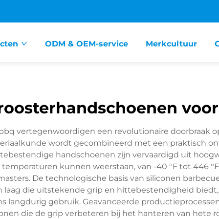
cten
ODM & OEM-service
Merkcultuur
 roosterhandschoenen voo
bq vertegenwoordigen een revolutionaire doorbraak o
teriaalkunde wordt gecombineerd met een praktisch o
ttebestendige handschoenen zijn vervaardigd uit hoogw
 temperaturen kunnen weerstaan, van -40 °F tot 446 °F,
itmasters. De technologische basis van siliconen barbe
 laag die uitstekende grip en hittebestendigheid bie
ens langdurig gebruik. Geavanceerde productieprocesse
onen die de grip verbeteren bij het hanteren van hete r