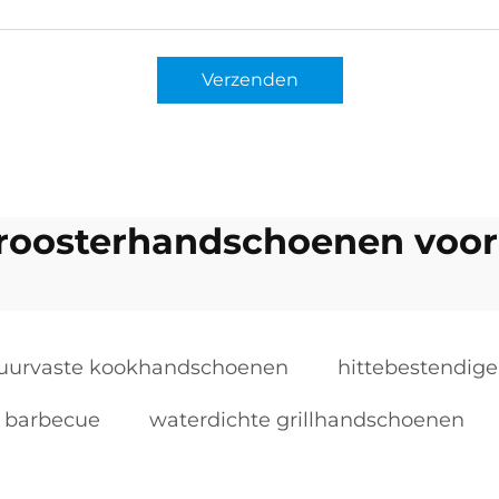
Verzenden
 roosterhandschoenen voo
uurvaste kookhandschoenen
hittebestendige
r barbecue
waterdichte grillhandschoenen