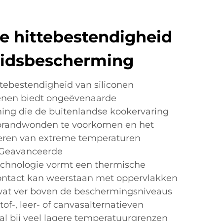
e hittebestendigheid
eidsbescherming
ttebestendigheid van siliconen
nen biedt ongeëvenaarde
ing die de buitenlandse kookervaring
 brandwonden te voorkomen en het
teren van extreme temperaturen
 Geavanceerde
echnologie vormt een thermische
 contact kan weerstaan met oppervlakken
, wat ver boven de beschermingsniveaus
stof-, leer- of canvasalternatieven
al bij veel lagere temperatuurgrenzen