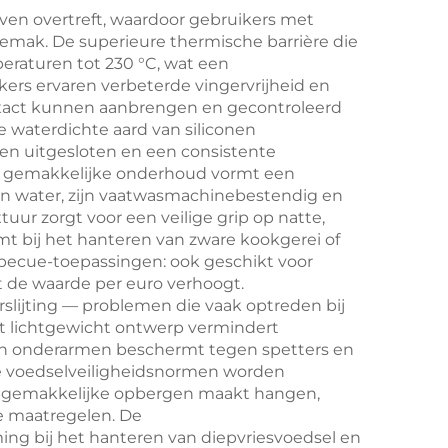
patio
en -snijder voor
ven overtreft, waardoor gebruikers met
ak. De superieure thermische barrière die
gescheurd
raturen tot 230 °C, wat een
varkensvlees,
kers ervaren verbeterde vingervrijheid en
exact kunnen aanbrengen en gecontroleerd
rundvlees en kip;
e waterdichte aard van siliconen
multifunctioneel,
 uitgesloten en een consistente
 gemakkelijke onderhoud vormt een
duurzaam en
n water, zijn vaatwasmachinebestendig en
milieuvriendelijk
uur zorgt voor een veilige grip op natte,
 bij het hanteren van zware kookgerei of
arbecue-toepassingen: ook geschikt voor
t de waarde per euro verhoogt.
slijting — problemen die vaak optreden bij
et lichtgewicht ontwerp vermindert
 en onderarmen beschermt tegen spetters en
de voedselveiligheidsnormen worden
et gemakkelijke opbergen maakt hangen,
e maatregelen. De
ng bij het hanteren van diepvriesvoedsel en