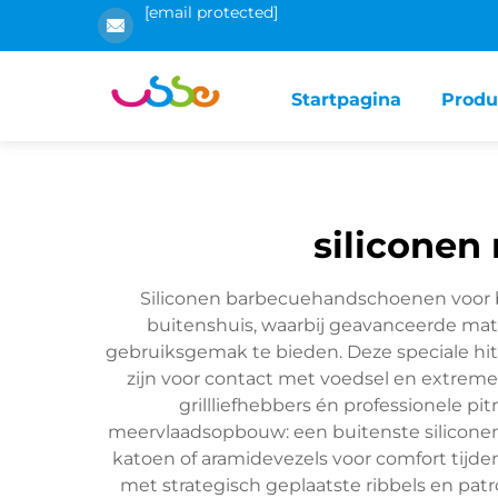
[email protected]
Startpagina
Produ
siliconen
Siliconen barbecuehandschoenen voor b
buitenshuis, waarbij geavanceerde ma
gebruiksgemak te bieden. Deze speciale hi
zijn voor contact met voedsel en extreme
grillliefhebbers én professionele p
meervlaadsopbouw: een buitenste siliconen
katoen of aramidevezels voor comfort tijd
met strategisch geplaatste ribbels en patr