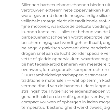
stijl voor buiten,
een
Siliconen barbecuehandschoenen bieden uitzo
vertrouwen extreem hete oppervlakken kunn
keukenbarbecue met
h
wordt gevormd door de hoogwaardige silicon
aanraakgevoelige
veiligheidsmarge biedt die traditionele stof
fijne motoriek, waardoor ze delicate voed
vlambeveiliging
kunnen kantelen — alles ter behoud van de kw
barbecuehandschoenen wordt absorptie van
beschermingsgraad wordt gehandhaafd, ong
belangrijk praktisch voordeel: deze hands
drogen snel aan de lucht, zonder speciale ver
vette of gladde oppervlakken, waardoor ong
bij het tegelijkertijd beheren van meerdere 
ovenwerk, fornuisgebruik, kampeertochten en
Duurzaamheidseigenschappen garanderen langd
traditionele materialen — wat op termijn k
vermoeidheid van de handen tijdens langdur
stralingshitte. Hygiënische eigenschappen 
gehandhaafd en de muffe geurtjes verdwijne
compact vouwen of opbergen in laden mogel
temperatuurbestendigheid werkt tweezijdig: