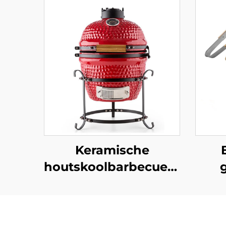
Keramische
houtskoolbarbecuegrill
van 13 inch,
thui
draagbaar en
gril
duurzaam, Japanse
inc