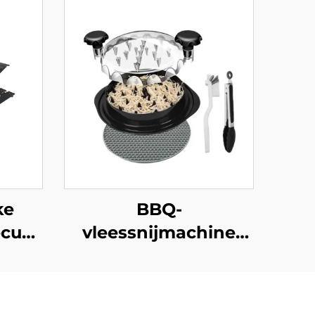
ke
BBQ-
cue,
vleessnijmachine
van plastic voor
rek,
thuisgebruik in de
 voor
keuken: vleesmolen