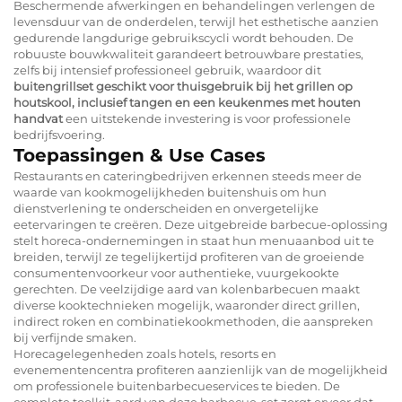
Beschermende afwerkingen en behandelingen verlengen de
levensduur van de onderdelen, terwijl het esthetische aanzien
gedurende langdurige gebruikscycli wordt behouden. De
robuuste bouwkwaliteit garandeert betrouwbare prestaties,
zelfs bij intensief professioneel gebruik, waardoor dit
buitengrillset geschikt voor thuisgebruik bij het grillen op
houtskool, inclusief tangen en een keukenmes met houten
handvat
een uitstekende investering is voor professionele
bedrijfsvoering.
Toepassingen & Use Cases
Restaurants en cateringbedrijven erkennen steeds meer de
waarde van kookmogelijkheden buitenshuis om hun
dienstverlening te onderscheiden en onvergetelijke
eetervaringen te creëren. Deze uitgebreide barbecue-oplossing
stelt horeca-ondernemingen in staat hun menuaanbod uit te
breiden, terwijl ze tegelijkertijd profiteren van de groeiende
consumentenvoorkeur voor authentieke, vuurgekookte
gerechten. De veelzijdige aard van kolenbarbecuen maakt
diverse kooktechnieken mogelijk, waaronder direct grillen,
indirect roken en combinatiekookmethoden, die aanspreken
bij verfijnde smaken.
Horecagelegenheden zoals hotels, resorts en
evenementencentra profiteren aanzienlijk van de mogelijkheid
om professionele buitenbarbecueservices te bieden. De
complete toolkit-aard van deze barbecue-set zorgt ervoor dat