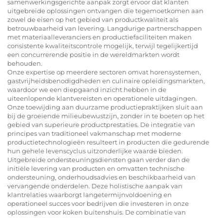
samenwerkingsgerichte aanpak zorgt ervoor dat klanten
uitgebreide oplossingen ontvangen die tegemoetkomen aan
zowel de eisen op het gebied van productkwaliteit als
betrouwbaarheid van levering. Langdurige partnerschappen
met materiaalleveranciers en productiefaciliteiten maken
consistente kwaliteitscontrole mogelijk, terwijl tegelijkertijd
een concurrerende positie in de wereldmarkten wordt
behouden.
Onze expertise op meerdere sectoren omvat horensystemen,
gastvrijheidsbenodigdheden en culinaire opleidingsmarkten,
waardoor we een diepgaand inzicht hebben in de
uiteenlopende klantvereisten en operationele uitdagingen.
Onze toewijding aan duurzame productiepraktijken sluit aan
bij de groeiende milieubewustzijn, zonder in te boeten op het
gebied van superieure productprestaties. De integratie van
principes van traditioneel vakmanschap met moderne
productietechnologieën resulteert in producten die gedurende
hun gehele levenscyclus uitzonderlijke waarde bieden.
Uitgebreide ondersteuningsdiensten gaan verder dan de
initiële levering van producten en omvatten technische
ondersteuning, onderhoudsadvies en beschikbaarheid van
vervangende onderdelen. Deze holistische aanpak van
klantrelaties waarborgt langetermijnvoldoening en
operationeel succes voor bedrijven die investeren in onze
oplossingen voor koken buitenshuis. De combinatie van