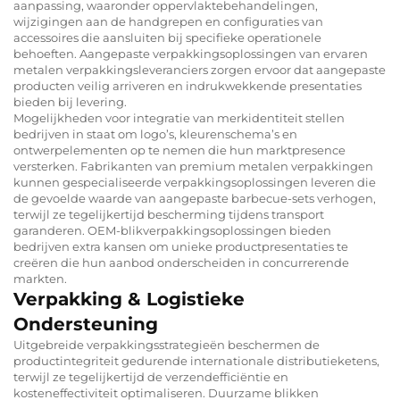
aanpassing, waaronder oppervlaktebehandelingen,
wijzigingen aan de handgrepen en configuraties van
accessoires die aansluiten bij specifieke operationele
behoeften. Aangepaste verpakkingsoplossingen van ervaren
metalen verpakkingsleveranciers zorgen ervoor dat aangepaste
producten veilig arriveren en indrukwekkende presentaties
bieden bij levering.
Mogelijkheden voor integratie van merkidentiteit stellen
bedrijven in staat om logo’s, kleurenschema’s en
ontwerpelementen op te nemen die hun marktpresence
versterken. Fabrikanten van premium metalen verpakkingen
kunnen gespecialiseerde verpakkingsoplossingen leveren die
de gevoelde waarde van aangepaste barbecue-sets verhogen,
terwijl ze tegelijkertijd bescherming tijdens transport
garanderen. OEM-blikverpakkingsoplossingen bieden
bedrijven extra kansen om unieke productpresentaties te
creëren die hun aanbod onderscheiden in concurrerende
markten.
Verpakking & Logistieke
Ondersteuning
Uitgebreide verpakkingsstrategieën beschermen de
productintegriteit gedurende internationale distributieketens,
terwijl ze tegelijkertijd de verzendefficiëntie en
kosteneffectiviteit optimaliseren. Duurzame blikken