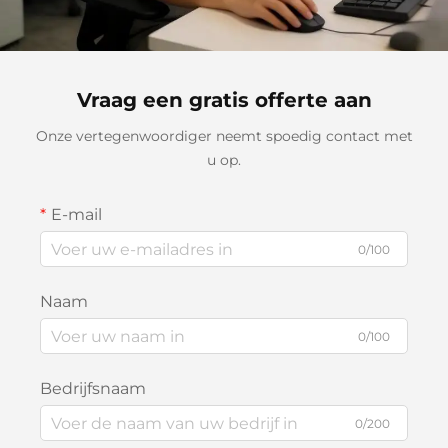
Vraag een gratis offerte aan
Onze vertegenwoordiger neemt spoedig contact met
u op.
E-mail
0/100
Naam
0/100
Bedrijfsnaam
0/200