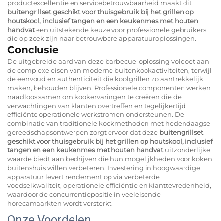
productexcellentie en servicebetrouwbaarheid maakt dit
buitengrillset geschikt voor thuisgebruik bij het grillen op
houtskool, inclusief tangen en een keukenmes met houten
handvat
een uitstekende keuze voor professionele gebruikers
die op zoek zijn naar betrouwbare apparatuuroplossingen.
Conclusie
De uitgebreide aard van deze barbecue-oplossing voldoet aan
de complexe eisen van moderne buitenkookactiviteiten, terwijl
de eenvoud en authenticiteit die koolgrillen zo aantrekkelijk
maken, behouden blijven. Professionele componenten werken
naadloos samen om kookervaringen te creëren die de
verwachtingen van klanten overtreffen en tegelijkertijd
efficiënte operationele werkstromen ondersteunen. De
combinatie van traditionele kookmethoden met hedendaagse
gereedschapsontwerpen zorgt ervoor dat deze
buitengrillset
geschikt voor thuisgebruik bij het grillen op houtskool, inclusief
tangen en een keukenmes met houten handvat
uitzonderlijke
waarde biedt aan bedrijven die hun mogelijkheden voor koken
buitenshuis willen verbeteren. Investering in hoogwaardige
apparatuur levert rendement op via verbeterde
voedselkwaliteit, operationele efficiëntie en klanttevredenheid,
waardoor de concurrentiepositie in veeleisende
horecamaarkten wordt versterkt.
Onze Voordelen