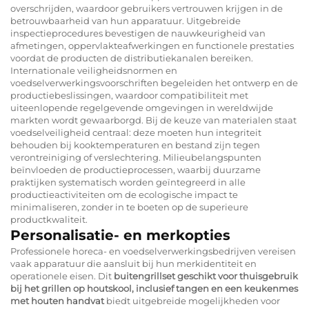
overschrijden, waardoor gebruikers vertrouwen krijgen in de
betrouwbaarheid van hun apparatuur. Uitgebreide
inspectieprocedures bevestigen de nauwkeurigheid van
afmetingen, oppervlakteafwerkingen en functionele prestaties
voordat de producten de distributiekanalen bereiken.
Internationale veiligheidsnormen en
voedselverwerkingsvoorschriften begeleiden het ontwerp en de
productiebeslissingen, waardoor compatibiliteit met
uiteenlopende regelgevende omgevingen in wereldwijde
markten wordt gewaarborgd. Bij de keuze van materialen staat
voedselveiligheid centraal: deze moeten hun integriteit
behouden bij kooktemperaturen en bestand zijn tegen
verontreiniging of verslechtering. Milieubelangspunten
beïnvloeden de productieprocessen, waarbij duurzame
praktijken systematisch worden geïntegreerd in alle
productieactiviteiten om de ecologische impact te
minimaliseren, zonder in te boeten op de superieure
productkwaliteit.
Personalisatie- en merkopties
Professionele horeca- en voedselverwerkingsbedrijven vereisen
vaak apparatuur die aansluit bij hun merkidentiteit en
operationele eisen. Dit
buitengrillset geschikt voor thuisgebruik
bij het grillen op houtskool, inclusief tangen en een keukenmes
met houten handvat
biedt uitgebreide mogelijkheden voor