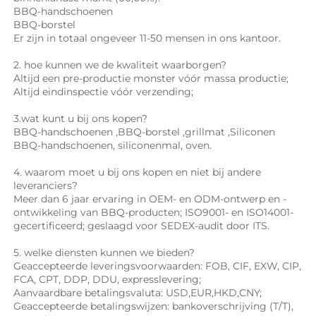
BBQ-handschoenen 
BBQ-borstel 
Er zijn in totaal ongeveer 11-50 mensen in ons kantoor.   
2. hoe kunnen we de kwaliteit waarborgen? 
Altijd een pre-productie monster vóór massa productie; 
Altijd eindinspectie vóór verzending; 
3.wat kunt u bij ons kopen? 
BBQ-handschoenen 
,
BBQ-borstel 
,
grillmat 
,Siliconen 
BBQ-handschoenen, 
siliconenmal, oven. 
4. waarom moet u bij ons kopen en niet bij andere 
leveranciers? 
Meer dan 6 jaar ervaring in OEM- en ODM-ontwerp en -
ontwikkeling van BBQ-producten; ISO9001- en ISO14001-
gecertificeerd; geslaagd voor SEDEX-audit door ITS. 
5. welke diensten kunnen we bieden? 
Geaccepteerde leveringsvoorwaarden: FOB, CIF, EXW, CIP, 
FCA, CPT, DDP, DDU, expresslevering; 
Aanvaardbare betalingsvaluta: USD,EUR,HKD,CNY; 
Geaccepteerde betalingswijzen: bankoverschrijving (T/T), 