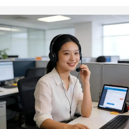
kwaliteit, geschikt voor
staal voor BBQ, hotpot en
kooltjesbarbecue, kook-
vlees, geschikt voor
en bestrijkgebruik in de
thuisgebruik,
keuken, voor sauzen en
minimalistisch ontwerp,
voedsel
saus, 100 stuks