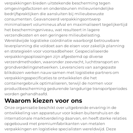
verpakkingen bieden uitstekende bescherming tegen
omgevingsfactoren en ondersteunen milieuvriendelijke
bedrijfspraktijken die aansluiten bij milieubewuste
consumenten. Geavanceerd verpakkingsontwerp
minimaliseert volumineus afval en maximaliseert tegelijkertijd
het beschermingsniveau, wat resulteert in lagere
verzendkosten en een geringere milieubelasting.
Wereldwijde logistieke coördinatie waarborgt betrouwbare
leverplanning die voldoet aan de eisen voor zakelijk planning
en strategieën voor voorraadbeheer. Gespecialiseerde
verpakkingsoplossingen zijn afgestemd op diverse
verzendmethoden, waaronder zeevracht, luchttransport en
grondverdelingsnetwerken. Leveranciers van aangepaste
blikdozen werken nauw samen met logistieke partners om
verpakkingsspecificaties te ontwikkelen die het
containergebruik optimaliseren, terwijl de normen voor
productbescherming gedurende langdurige transportperiodes
worden gehandhaafd.
Waarom kiezen voor ons
Onze organisatie beschikt over uitgebreide ervaring in de
ontwikkeling van apparatuur voor koken buitenshuis en de
internationale marktverdeling daarvan, en heeft sterke relaties
opgebouwd met premiumfabrikanten van metalen
verpakkingen en logistieke specialisten wereldwijd. Deze