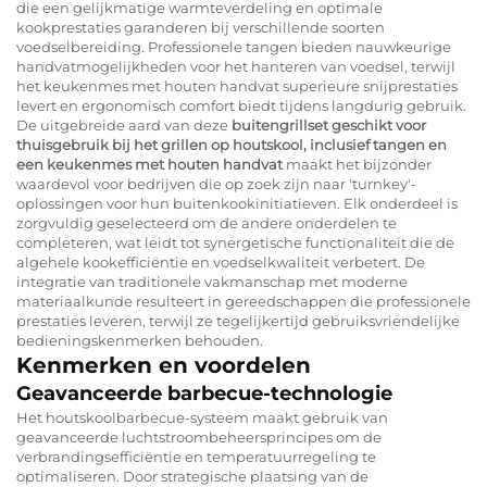
die een gelijkmatige warmteverdeling en optimale
kookprestaties garanderen bij verschillende soorten
voedselbereiding. Professionele tangen bieden nauwkeurige
handvatmogelijkheden voor het hanteren van voedsel, terwijl
het keukenmes met houten handvat superieure snijprestaties
levert en ergonomisch comfort biedt tijdens langdurig gebruik.
De uitgebreide aard van deze
buitengrillset geschikt voor
thuisgebruik bij het grillen op houtskool, inclusief tangen en
een keukenmes met houten handvat
maakt het bijzonder
waardevol voor bedrijven die op zoek zijn naar 'turnkey'-
oplossingen voor hun buitenkookinitiatieven. Elk onderdeel is
zorgvuldig geselecteerd om de andere onderdelen te
completeren, wat leidt tot synergetische functionaliteit die de
algehele kookefficiëntie en voedselkwaliteit verbetert. De
integratie van traditionele vakmanschap met moderne
materiaalkunde resulteert in gereedschappen die professionele
prestaties leveren, terwijl ze tegelijkertijd gebruiksvriendelijke
bedieningskenmerken behouden.
Kenmerken en voordelen
Geavanceerde barbecue-technologie
Het houtskoolbarbecue-systeem maakt gebruik van
geavanceerde luchtstroombeheersprincipes om de
verbrandingsefficiëntie en temperatuurregeling te
optimaliseren. Door strategische plaatsing van de