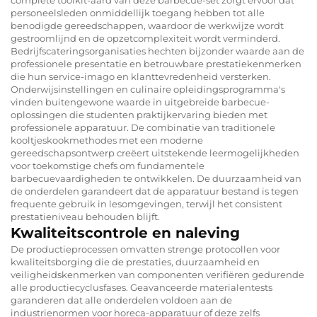
personeelsleden onmiddellijk toegang hebben tot alle
benodigde gereedschappen, waardoor de werkwijze wordt
gestroomlijnd en de opzetcomplexiteit wordt verminderd.
Bedrijfscateringsorganisaties hechten bijzonder waarde aan de
professionele presentatie en betrouwbare prestatiekenmerken
die hun service-imago en klanttevredenheid versterken.
Onderwijsinstellingen en culinaire opleidingsprogramma's
vinden buitengewone waarde in uitgebreide barbecue-
oplossingen die studenten praktijkervaring bieden met
professionele apparatuur. De combinatie van traditionele
kooltjeskookmethodes met een moderne
gereedschapsontwerp creëert uitstekende leermogelijkheden
voor toekomstige chefs om fundamentele
barbecuevaardigheden te ontwikkelen. De duurzaamheid van
de onderdelen garandeert dat de apparatuur bestand is tegen
frequente gebruik in lesomgevingen, terwijl het consistent
prestatieniveau behouden blijft.
Kwaliteitscontrole en naleving
De productieprocessen omvatten strenge protocollen voor
kwaliteitsborging die de prestaties, duurzaamheid en
veiligheidskenmerken van componenten verifiëren gedurende
alle productiecyclusfases. Geavanceerde materialentests
garanderen dat alle onderdelen voldoen aan de
industrienormen voor horeca-apparatuur of deze zelfs