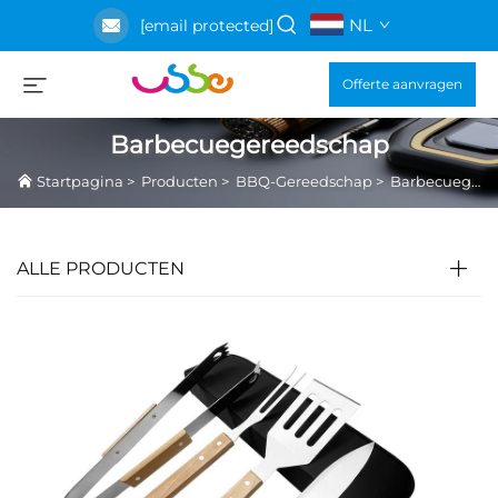
NL
[email protected]
Offerte aanvragen
Barbecuegereedschap
Startpagina
>
Producten
>
BBQ-Gereedschap
>
Barbecuegereedschap
ALLE PRODUCTEN