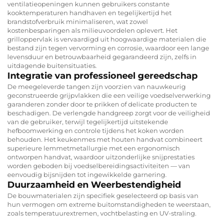
ventilatieopeningen kunnen gebruikers constante
kooktemperaturen handhaven en tegelijkertijd het
brandstofverbruik minimaliseren, wat zowel
kostenbesparingen als milieuvoordelen oplevert. Het
grilloppervlak is vervaardigd uit hoogwaardige materialen die
bestand zijn tegen vervorming en corrosie, waardoor een lange
levensduur en betrouwbaarheid gegarandeerd zijn, zelfs in
uitdagende buitensituaties.
Integratie van professioneel gereedschap
De meegeleverde tangen zijn voorzien van nauwkeurig
geconstrueerde grijpvlakken die een veilige voedselverwerking
garanderen zonder door te prikken of delicate producten te
beschadigen. De verlengde handgreep zorgt voor de veiligheid
van de gebruiker, terwijl tegelijkertijd uitstekende
hefboomwerking en controle tijdens het koken worden
behouden. Het keukenmes met houten handvat combineert
superieure lemmetmetallurgie met een ergonomisch
ontworpen handvat, waardoor uitzonderlijke snijprestaties
worden geboden bij voedselbereidingsactiviteiten — van
eenvoudig bijsnijden tot ingewikkelde garnering.
Duurzaamheid en Weerbestendigheid
De bouwmaterialen zijn specifiek geselecteerd op basis van
hun vermogen om extreme buitomstandigheden te weerstaan,
zoals temperatuurextremen, vochtbelasting en UV-straling.